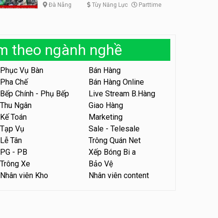
Đà Nẵng
Tùy Năng Lực
Parttime
Tuyển nhân viên bán hàng
parttime
Húp Tea
àm theo ngành nghề
Tuyển nhân viên pha chế
tiệm trà sữa
Phục Vụ Bàn
Bán Hàng
TRÀ SỮA THÁI LAN
Pha Chế
Bán Hàng Online
SONGKRAN
Bếp Chính - Phụ Bếp
Live Stream B.Hàng
Tuyển nhân viên tư vấn bán
Thu Ngân
Giao Hàng
hàng tiệm bánh ngọt
Kế Toán
Marketing
Tiệm bánh ngọt
Tạp Vụ
Sale - Telesale
Lễ Tân
Trông Quán Net
Tuyển nhân viên văn phòng
PG - PB
Xếp Bóng Bi a
parttime
Trông Xe
Bảo Vệ
Shop online
Nhân viên Kho
Nhân viên content
Tuyển nhân viên pha chế,
phục vụ bàn
SNACK BAR NHẬT