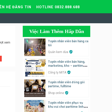
IÊN HỆ ĐĂNG TIN
HOTLINE 0832.888.688
Việc Làm Thêm Hấp Dẫn
Tuyển nhân viên bán hàng ca
ượt xem
tối
Quán kem dừa
Tuyển nhân viên bán hàng,
marketing, kho – parttime,
fulltime
Công ty MITA
Tuyển nhân viên đóng gói
partime, fulltime
Shop online
Tuyển nhân viên phục vụ
khu vui chơi parttime linh
động