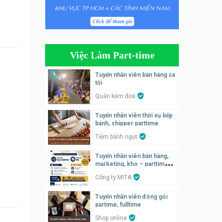
Tuyển nhân viên bán hàng
parttime
Húp Tea
Việc Làm Part-time
Tuyển nhân viên pha chế
tiệm trà sữa
Tuyển nhân viên bán hàng ca
TRÀ SỮA THÁI LAN
tối
SONGKRAN
Quán kem dừa
Tuyển nhân viên tư vấn bán
Tuyển nhân viên thời vụ bếp
hàng tiệm bánh ngọt
bánh, shipper parttime
Tiệm bánh ngọt
Tiệm bánh ngọt
Tuyển nhân viên pha chế,
Tuyển nhân viên bán hàng,
phục vụ bàn
marketing, kho – parttime,
fulltime
SNACK BAR NHẬT
Công ty MITA
Tuyển nhân viên đóng gói
Tuyển quản lý, kế toán ca,
partime, fulltime
bếp, bếp chính lương cao
Shop online
Nhà hàng Phố Men Chill