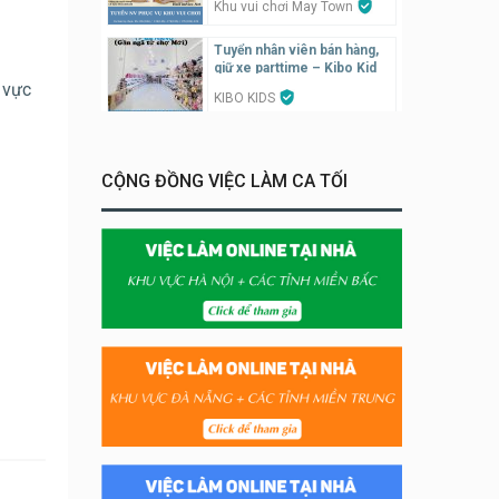
Khu vui chơi May Town
Tuyển nhân viên bán hàng,
giữ xe parttime – Kibo Kid
u vực
KIBO KIDS
Tuyển nhân viên edit ảnh,
video parttime
CỘNG ĐỒNG VIỆC LÀM CA TỐI
Công ty
Tuyển nhân viên tiếp thực,
phục vụ bàn
Nhà hàng Phủi Quán
Tuyển nhân viên phụ quán ăn
– hỗ trợ ăn ở
Quán bánh đa cua
Tuyển nhân viên bán hàng
parttime
GÀ GÔ FASTFOOD