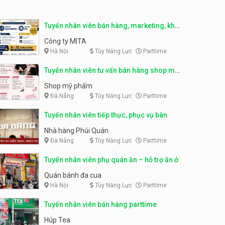
Tuyển nhân viên phục vụ ca
tối – quán kem dừa
Tuyển nhân viên pha chế,
Tuyển nhân viên bán hàng, marketing, kho
phục vụ bàn parttime
Quán kem dừa
– parttime, fulltime
Công ty MITA
Cafe Vợt
Hà Nội
Tùy Năng Lực
Parttime
Tuyển nhân viên phụ bếp –
Bún Đậu Mắm Tôm – Bếp
Tuyển nhân viên tư vấn bán hàng shop mỹ
Tiên
Bún Đậu Mắm Tôm - Bếp Tiên
phẩm
Shop mỹ phẩm
Đà Nẵng
Tùy Năng Lực
Parttime
Tuyển nhân viên phụ quán ăn
– hỗ trợ ăn ở
Tuyển nhân viên tiếp thực, phục vụ bàn
Quán bánh đa cua
Nhà hàng Phủi Quán
Đà Nẵng
Tùy Năng Lực
Parttime
Tuyển nhân viên sale,
marketing
Tuyển nhân viên phụ quán ăn – hỗ trợ ăn ở
Công ty
Quán bánh đa cua
Hà Nội
Tùy Năng Lực
Parttime
Tuyển nhân viên bán hàng
parttime
Tuyển nhân viên bán hàng parttime
GÀ GÔ FASTFOOD
Húp Tea