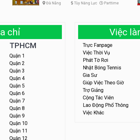
Đà Nẵng
Tùy Năng Lực
Parttime
a chỉ
Việc l
TPHCM
Trực Fanpage
Việc Thời Vụ
Quận 1
Phát Tờ Rơi
Quận 2
Nhặt Bóng Tennis
Quận 3
Gia Sư
Quận 4
Giúp Việc Theo Giờ
Quận 5
Trợ Giảng
Quận 6
Cộng Tác Viên
Quận 7
Lao Động Phổ Thông
Quận 8
Việc Khác
Quận 9
Quận 10
Quận 11
Quận 12