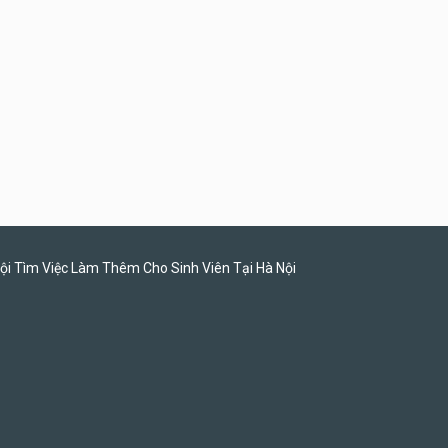
Tuyển quản lý, kế toán ca,
bếp, bếp chính lương cao
Nhà hàng Phố Men Chill
ội Tìm Việc Làm Thêm Cho Sinh Viên Tại Hà Nội