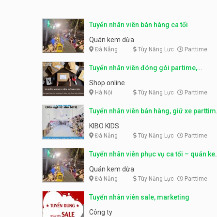
Tuyển nhân viên bán hàng ca tối
Quán kem dừa
Đà Nẵng
Tùy Năng Lực
Parttime
Tuyển nhân viên đóng gói partime,
fulltime
Shop online
Hà Nội
Tùy Năng Lực
Parttime
Tuyển nhân viên bán hàng, giữ xe parttim
– Kibo Kid
KIBO KIDS
Đà Nẵng
Tùy Năng Lực
Parttime
Tuyển nhân viên phục vụ ca tối – quán k
dừa
Quán kem dừa
Đà Nẵng
Tùy Năng Lực
Parttime
Tuyển nhân viên sale, marketing
Công ty