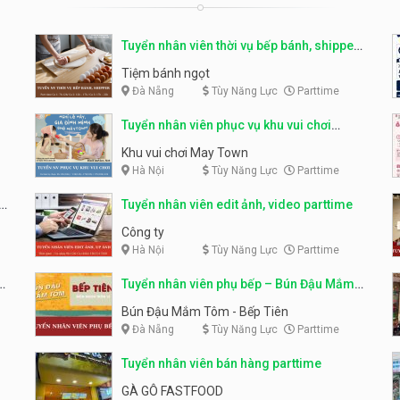
Tuyển nhân viên thời vụ bếp bánh, shipper
parttime
Tiệm bánh ngọt
Đà Nẵng
Tùy Năng Lực
Parttime
Tuyển nhân viên phục vụ khu vui chơi
parttime linh động
Khu vui chơi May Town
Hà Nội
Tùy Năng Lực
Parttime
e
Tuyển nhân viên edit ảnh, video parttime
Công ty
Hà Nội
Tùy Năng Lực
Parttime
em
Tuyển nhân viên phụ bếp – Bún Đậu Mắm
Tôm – Bếp Tiên
Bún Đậu Mắm Tôm - Bếp Tiên
Đà Nẵng
Tùy Năng Lực
Parttime
Tuyển nhân viên bán hàng parttime
GÀ GÔ FASTFOOD