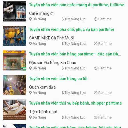
Tuyển nhân viên bán cafe mang đi parttime, fulltime
Cafe mang đi
Đà Nẵng
Tùy Năng Lực
Parttime
Tuyển nhân viên pha chế, phục vụ bàn parttime
SAMDIMIKE Cà Phê Muối
Đà Nẵng
Tùy Năng Lực
Parttime
Tuyển nhân viên bán hàng parttime – đặc sản Đà
Nẵng
Đặc sản Đà Nẵng Xin Chào
Đà Nẵng
Tùy Năng Lực
Parttime
Tuyển nhân viên bán hàng ca tối
Quán kem dừa
Đà Nẵng
Tùy Năng Lực
Parttime
Tuyển nhân viên thời vụ bếp bánh, shipper parttime
Tiệm bánh ngọt
Đà Nẵng
Tùy Năng Lực
Parttime
Tuyển nhân viên bán hàng, marketing, kế toán, kho –