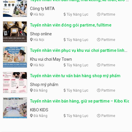
parttime, fulltime
Công ty MITA
Hà Nội
Tùy Năng Lực
Parttime
Tuyển nhân viên đóng gói partime, fulltime
Shop online
Hà Nội
Tùy Năng Lực
Parttime
Tuyển nhân viên phục vụ khu vui chơi parttime linh
động
Khu vui chơi May Town
Hà Nội
Tùy Năng Lực
Parttime
Tuyển nhân viên tư vấn bán hàng shop mỹ phẩm
Shop mỹ phẩm
Đà Nẵng
Tùy Năng Lực
Parttime
Tuyển nhân viên bán hàng, giữ xe parttime – Kibo Kid
KIBO KIDS
Đà Nẵng
Tùy Năng Lực
Parttime