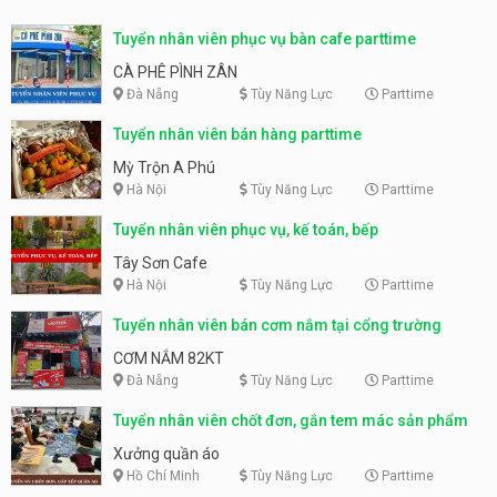
Tuyển nhân viên phục vụ bàn cafe parttime
CÀ PHÊ PÌNH ZÂN
Đà Nẵng
Tùy Năng Lực
Parttime
Tuyển nhân viên bán hàng parttime
Mỳ Trộn A Phú
Hà Nội
Tùy Năng Lực
Parttime
Tuyển nhân viên phục vụ, kế toán, bếp
Tây Sơn Cafe
Hà Nội
Tùy Năng Lực
Parttime
Tuyển nhân viên bán cơm nắm tại cổng trường
CƠM NẮM 82KT
Đà Nẵng
Tùy Năng Lực
Parttime
Tuyển nhân viên chốt đơn, gắn tem mác sản phẩm
Xưởng quần áo
Hồ Chí Minh
Tùy Năng Lực
Parttime