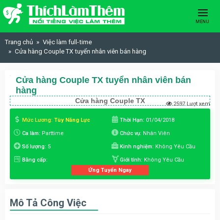
Skip to content
MENU
Trang chủ
Việc làm full-time
Cửa hàng Couple TX tuyển nhân viên bán hàng
Cửa hàng Couple TX tuyển nhân viên bán
hàng
Cửa hàng Couple TX
2597 Lượt xem
Mức Lương:
Tùy Năng Lực
Thời Hạn:
01/04/2018
Ca làm:
Parttime
Chức vụ:
Nhân Viên
Số lượng:
5
Kinh nghiệm:
Không Yêu Cầu
Bằng cấp:
Giới tính:
Không Yêu Cầu
Ứng Tuyển Ngay
Mô Tả Công Việc