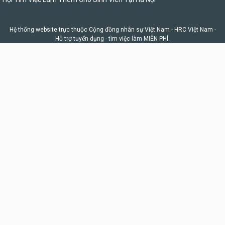
Hệ thống website trực thuộc Cộng đồng nhân sự Việt Nam -
HRC Việt Nam
-
Hỗ trợ tuyển dụng - tìm việc làm MIỄN PHÍ.