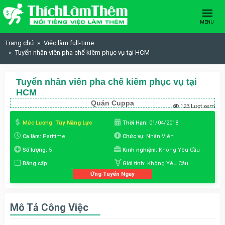
Skip to content
MENU
Trang chủ
Việc làm full-time
Tuyển nhân viên pha chế kiêm phục vụ tại HCM
Tuyển nhân viên pha chế kiêm phục vụ tại
HCM
Quán Cuppa
123 Lượt xem
Mức Lương:
Tùy Năng Lực
Thời Hạn:
01/04/2018
Ca làm:
Parttime
Chức vụ:
Nhân Viên
Số lượng:
5
Kinh nghiệm:
Không Yêu Cầu
Bằng cấp:
Giới tính:
Không Yêu Cầu
Ứng Tuyển Ngay
Mô Tả Công Việc