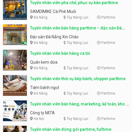
Tuyển nhân viên pha chế, phục vụ bàn parttime
SAMDIMIKE Cà Phê Muối
Đà Nẵng
Tùy Năng Lực
Parttime
Tuyển nhân viên bán hàng parttime – đặc sản Đà
Nẵng
Đặc sản Đà Nẵng Xin Chào
Đà Nẵng
Tùy Năng Lực
Parttime
Tuyển nhân viên bán hàng ca tối
Quán kem dừa
Đà Nẵng
Tùy Năng Lực
Parttime
Tuyển nhân viên thời vụ bếp bánh, shipper parttime
Tiệm bánh ngọt
Đà Nẵng
Tùy Năng Lực
Parttime
Tuyển nhân viên bán hàng, marketing, kế toán, kho –
parttime, fulltime
Công ty MITA
Hà Nội
Tùy Năng Lực
Parttime
Tuyển nhân viên đóng gói partime, fulltime