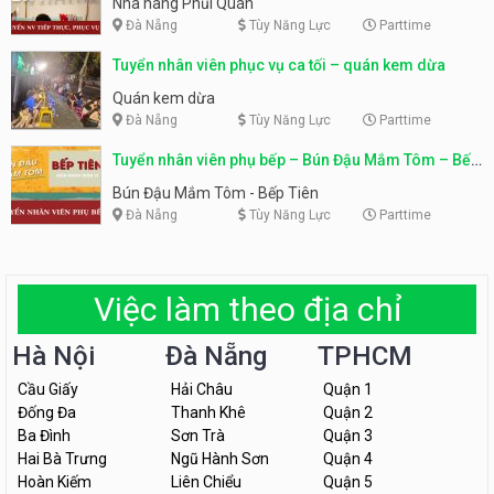
Nhà hàng Phủi Quán
Đà Nẵng
Tùy Năng Lực
Parttime
Tuyển nhân viên phục vụ ca tối – quán kem dừa
Quán kem dừa
Đà Nẵng
Tùy Năng Lực
Parttime
Tuyển nhân viên phụ bếp – Bún Đậu Mắm Tôm – Bếp
Tiên
Bún Đậu Mắm Tôm - Bếp Tiên
Đà Nẵng
Tùy Năng Lực
Parttime
Việc làm theo địa chỉ
Hà Nội
Đà Nẵng
TPHCM
Cầu Giấy
Hải Châu
Quận 1
Đống Đa
Thanh Khê
Quận 2
Ba Đình
Sơn Trà
Quận 3
Hai Bà Trưng
Ngũ Hành Sơn
Quận 4
Hoàn Kiếm
Liên Chiểu
Quận 5