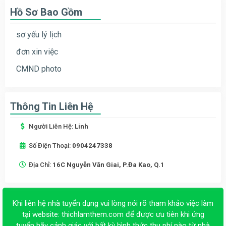
Hồ Sơ Bao Gồm
sơ yếu lý lịch
đơn xin việc
CMND photo
Thông Tin Liên Hệ
Người Liên Hệ:
Linh
Số Điện Thoại:
0904247338
Địa Chỉ:
16C Nguyễn Văn Giai, P.Đa Kao, Q.1
Khi liên hệ nhà tuyển dụng vui lòng nói rõ tham khảo việc làm
tại website:
thichlamthem.com
để được ưu tiên khi ứng
tuyển hãy cảnh giác với bất kỳ hình thức thu phí nào từ nhà