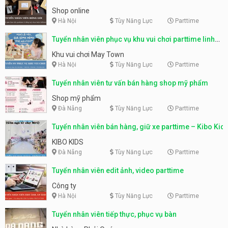
Shop online
Hà Nội
Tùy Năng Lực
Parttime
Tuyển nhân viên phục vụ khu vui chơi parttime linh
động
Khu vui chơi May Town
Hà Nội
Tùy Năng Lực
Parttime
Tuyển nhân viên tư vấn bán hàng shop mỹ phẩm
Shop mỹ phẩm
Đà Nẵng
Tùy Năng Lực
Parttime
Tuyển nhân viên bán hàng, giữ xe parttime – Kibo Kid
KIBO KIDS
Đà Nẵng
Tùy Năng Lực
Parttime
Tuyển nhân viên edit ảnh, video parttime
Công ty
Hà Nội
Tùy Năng Lực
Parttime
Tuyển nhân viên tiếp thực, phục vụ bàn