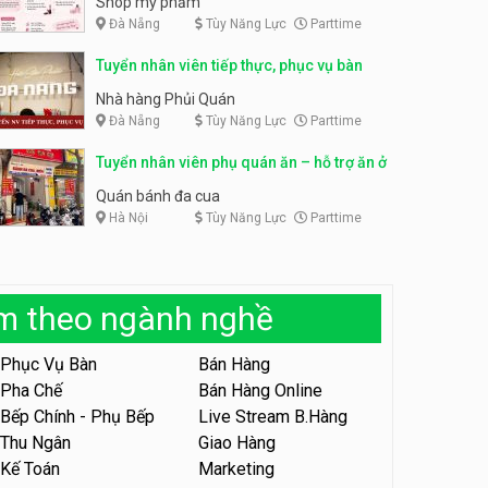
Shop mỹ phẩm
Đà Nẵng
Tùy Năng Lực
Parttime
Tuyển nhân viên bán hàng,
giữ xe parttime – Kibo Kid
Tuyển nhân viên content,
Tuyển nhân viên tiếp thực, phục vụ bàn
trực page, thu ngân parttime
KIBO KIDS
lương cao
GRAVI ESCAPE ROOM
Nhà hàng Phủi Quán
Đà Nẵng
Tùy Năng Lực
Parttime
Tuyển nhân viên edit ảnh,
video parttime
Tuyển nhân viên phụ quán ăn – hỗ trợ ăn ở
Công ty
Quán bánh đa cua
Hà Nội
Tùy Năng Lực
Parttime
Tuyển nhân viên tiếp thực,
phục vụ bàn
Nhà hàng Phủi Quán
àm theo ngành nghề
Tuyển nhân viên phục vụ ca
tối – quán kem dừa
Phục Vụ Bàn
Bán Hàng
Quán kem dừa
Pha Chế
Bán Hàng Online
Bếp Chính - Phụ Bếp
Live Stream B.Hàng
Tuyển nhân viên phụ bếp –
Bún Đậu Mắm Tôm – Bếp
Thu Ngân
Giao Hàng
Tiên
Bún Đậu Mắm Tôm - Bếp Tiên
Kế Toán
Marketing