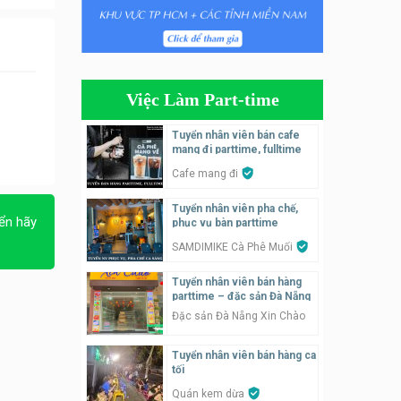
Tuyển nhân viên phụ quán ăn
– hỗ trợ ăn ở
Quán bánh đa cua
Việc Làm Part-time
Tuyển nhân viên bán hàng
parttime
Tuyển nhân viên bán cafe
mang đi parttime, fulltime
GÀ GÔ FASTFOOD
Cafe mang đi
Tuyển nhân viên bán hàng
Tuyển nhân viên pha chế,
parttime
ển hãy
phục vụ bàn parttime
Húp Tea
SAMDIMIKE Cà Phê Muối
Tuyển nhân viên pha chế
Tuyển nhân viên bán hàng
tiệm trà sữa
parttime – đặc sản Đà Nẵng
TRÀ SỮA THÁI LAN
Đặc sản Đà Nẵng Xin Chào
SONGKRAN
Tuyển nhân viên bán hàng ca
Tuyển nhân viên tư vấn bán
tối
hàng tiệm bánh ngọt
Quán kem dừa
Tiệm bánh ngọt