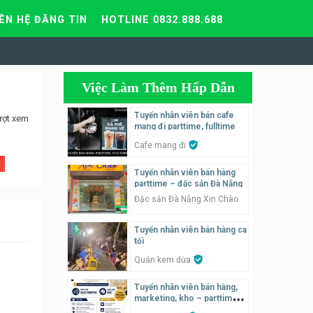
IÊN HỆ ĐĂNG TIN
HOTLINE 0832.888.688
Việc Làm Thêm Hấp Dẫn
Tuyển nhân viên bán cafe
ượt xem
mang đi parttime, fulltime
Cafe mang đi
Tuyển nhân viên bán hàng
parttime – đặc sản Đà Nẵng
Đặc sản Đà Nẵng Xin Chào
Tuyển nhân viên bán hàng ca
tối
Quán kem dừa
Tuyển nhân viên bán hàng,
marketing, kho – parttime,
fulltime