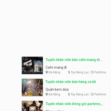
Tuyển nhân viên bán cafe mang đi
parttime, fulltime
Cafe mang đi
Đà Nẵng
Tùy Năng Lực
Parttime
Tuyển nhân viên bán hàng ca tối
Quán kem dừa
Đà Nẵng
Tùy Năng Lực
Parttime
Tuyển nhân viên đóng gói partime,
fulltime