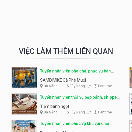
VIỆC LÀM THÊM LIÊN QUAN
Tuyển nhân viên pha chế, phục vụ bàn
parttime
SAMDIMIKE Cà Phê Muối
Đà Nẵng
Tùy Năng Lực
Parttime
Tuyển nhân viên thời vụ bếp bánh, shipper
parttime
Tiệm bánh ngọt
Đà Nẵng
Tùy Năng Lực
Parttime
Tuyển nhân viên phục vụ khu vui chơi
parttime linh động