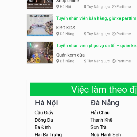
Shop online
Hà Nội
Tùy Năng Lực
Parttime
Tuyển nhân viên bán hàng, giữ xe parttim
– Kibo Kid
KIBO KIDS
Đà Nẵng
Tùy Năng Lực
Parttime
Tuyển nhân viên phục vụ ca tối – quán k
dừa
Quán kem dừa
Đà Nẵng
Tùy Năng Lực
Parttime
Việc làm theo đị
Hà Nội
Đà Nẵng
Cầu Giấy
Hải Châu
Đống Đa
Thanh Khê
Ba Đình
Sơn Trà
Hai Bà Trưng
Ngũ Hành Sơn