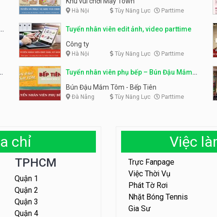
Khu vui chơi May Town
Hà Nội
Tùy Năng Lực
Parttime
e
Tuyển nhân viên edit ảnh, video parttime
Công ty
Hà Nội
Tùy Năng Lực
Parttime
em
Tuyển nhân viên phụ bếp – Bún Đậu Mắm
Tôm – Bếp Tiên
Bún Đậu Mắm Tôm - Bếp Tiên
Đà Nẵng
Tùy Năng Lực
Parttime
a chỉ
Việc l
TPHCM
Trực Fanpage
Việc Thời Vụ
Quận 1
Phát Tờ Rơi
Quận 2
Nhặt Bóng Tennis
Quận 3
Gia Sư
Quận 4