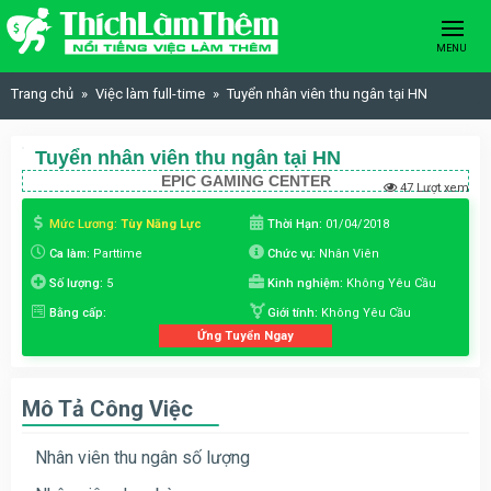
Skip to content
MENU
Trang chủ
Việc làm full-time
Tuyển nhân viên thu ngân tại HN
Tuyển nhân viên thu ngân tại HN
EPIC GAMING CENTER
47 Lượt xem
Mức Lương:
Tùy Năng Lực
Thời Hạn:
01/04/2018
Ca làm:
Parttime
Chức vụ:
Nhân Viên
Số lượng:
5
Kinh nghiệm:
Không Yêu Cầu
Bằng cấp:
Giới tính:
Không Yêu Cầu
Ứng Tuyển Ngay
Mô Tả Công Việc
Nhân viên thu ngân số lượng