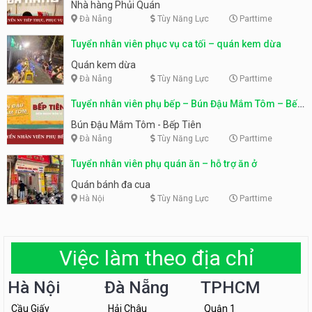
Nhà hàng Phủi Quán
Đà Nẵng
Tùy Năng Lực
Parttime
Tuyển nhân viên phục vụ ca tối – quán kem dừa
Quán kem dừa
Đà Nẵng
Tùy Năng Lực
Parttime
Tuyển nhân viên phụ bếp – Bún Đậu Mắm Tôm – Bếp
Tiên
Bún Đậu Mắm Tôm - Bếp Tiên
Đà Nẵng
Tùy Năng Lực
Parttime
Tuyển nhân viên phụ quán ăn – hỗ trợ ăn ở
Quán bánh đa cua
Hà Nội
Tùy Năng Lực
Parttime
Việc làm theo địa chỉ
Hà Nội
Đà Nẵng
TPHCM
Cầu Giấy
Hải Châu
Quận 1