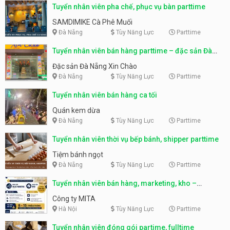
Tuyển nhân viên pha chế, phục vụ bàn parttime
SAMDIMIKE Cà Phê Muối
Đà Nẵng
Tùy Năng Lực
Parttime
Tuyển nhân viên bán hàng parttime – đặc sản Đà
Nẵng
Đặc sản Đà Nẵng Xin Chào
Đà Nẵng
Tùy Năng Lực
Parttime
Tuyển nhân viên bán hàng ca tối
Quán kem dừa
Đà Nẵng
Tùy Năng Lực
Parttime
Tuyển nhân viên thời vụ bếp bánh, shipper parttime
Tiệm bánh ngọt
Đà Nẵng
Tùy Năng Lực
Parttime
Tuyển nhân viên bán hàng, marketing, kho –
parttime, fulltime
Công ty MITA
Hà Nội
Tùy Năng Lực
Parttime
Tuyển nhân viên đóng gói partime, fulltime