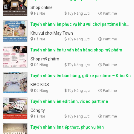
Shop online
Hà Nội
Tùy Năng Lực
Parttime
Tuyển nhân viên phục vụ khu vui chơi parttime linh
động
Khu vui chơi May Town
Hà Nội
Tùy Năng Lực
Parttime
Tuyển nhân viên tư vấn bán hàng shop mỹ phẩm
Shop mỹ phẩm
Đà Nẵng
Tùy Năng Lực
Parttime
Tuyển nhân viên bán hàng, giữ xe parttime – Kibo Kid
KIBO KIDS
Đà Nẵng
Tùy Năng Lực
Parttime
Tuyển nhân viên edit ảnh, video parttime
Công ty
Hà Nội
Tùy Năng Lực
Parttime
Tuyển nhân viên tiếp thực, phục vụ bàn