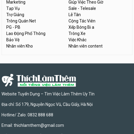
Marketing
Giúp Việc Theo Giờ
Tạp Vụ
Sale - Telesale
Trợ Giảng
Lễ Tân
Trông Quán Net
Cộng Tác Viên
PG - PB
Xếp Bóng Bi a
Lao Động Phổ Thông
Trông Xe
Bảo Vệ
Việc Khác
Nhân viên Kho
Nhân viên content
Website Tuyển Dụng – Tìm Việc Làm Thêm Uy Tín
Địa chỉ: Số 179, Nguyễn Ngọc Vũ, Cầu Giấy, Hà Nội
Hotline/ Zalo: 0832 888 688
Email:
thichlamthem@gmail.com