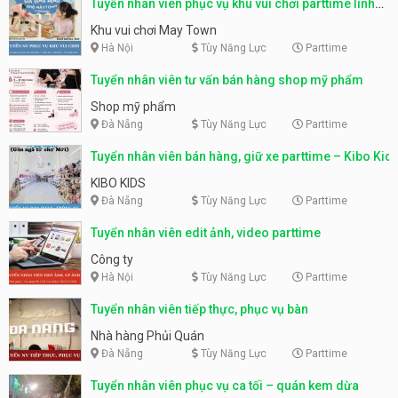
Tuyển nhân viên phục vụ khu vui chơi parttime linh
động
Khu vui chơi May Town
Hà Nội
Tùy Năng Lực
Parttime
Tuyển nhân viên tư vấn bán hàng shop mỹ phẩm
Shop mỹ phẩm
Đà Nẵng
Tùy Năng Lực
Parttime
Tuyển nhân viên bán hàng, giữ xe parttime – Kibo Kid
KIBO KIDS
Đà Nẵng
Tùy Năng Lực
Parttime
Tuyển nhân viên edit ảnh, video parttime
Công ty
Hà Nội
Tùy Năng Lực
Parttime
Tuyển nhân viên tiếp thực, phục vụ bàn
Nhà hàng Phủi Quán
Đà Nẵng
Tùy Năng Lực
Parttime
Tuyển nhân viên phục vụ ca tối – quán kem dừa