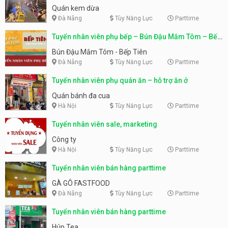
Quán kem dừa
Đà Nẵng
Tùy Năng Lực
Parttime
Tuyển nhân viên phụ bếp – Bún Đậu Mắm Tôm – Bếp
Tiên
Bún Đậu Mắm Tôm - Bếp Tiên
Đà Nẵng
Tùy Năng Lực
Parttime
Tuyển nhân viên phụ quán ăn – hỗ trợ ăn ở
Quán bánh đa cua
Hà Nội
Tùy Năng Lực
Parttime
Tuyển nhân viên sale, marketing
Công ty
Hà Nội
Tùy Năng Lực
Parttime
Tuyển nhân viên bán hàng parttime
GÀ GÔ FASTFOOD
Đà Nẵng
Tùy Năng Lực
Parttime
Tuyển nhân viên bán hàng parttime
Húp Tea