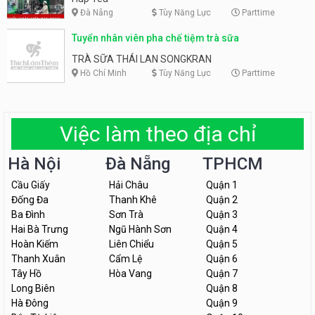
Đà Nẵng
Tùy Năng Lực
Parttime
Tuyển nhân viên pha chế tiệm trà sữa
TRÀ SỮA THÁI LAN SONGKRAN
Hồ Chí Minh
Tùy Năng Lực
Parttime
Việc làm theo địa chỉ
Hà Nội
Đà Nẵng
TPHCM
Cầu Giấy
Hải Châu
Quận 1
Đống Đa
Thanh Khê
Quận 2
Ba Đình
Sơn Trà
Quận 3
Hai Bà Trưng
Ngũ Hành Sơn
Quận 4
Hoàn Kiếm
Liên Chiểu
Quận 5
Thanh Xuân
Cẩm Lệ
Quận 6
Tây Hồ
Hòa Vang
Quận 7
Long Biên
Quận 8
Hà Đông
Quận 9