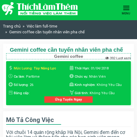
Skip to content
MENU
Trang chủ
Việc làm full-time
Gemini coffee cần tuyển nhân viên pha chế
Gemini coffee cần tuyển nhân viên pha chế
Gemini coffee
392 Lượt xem
Mức Lương:
Tùy Năng Lực
Thời Hạn:
01/04/2018
Ca làm:
Parttime
Chức vụ:
Nhân Viên
Số lượng:
26
Kinh nghiệm:
Không Yêu Cầu
Bằng cấp:
Giới tính:
Không Yêu Cầu
Ứng Tuyển Ngay
Mô Tả Công Việc
Với chuỗi 14 quán rộng khắp Hà Nội, Gemini đem đến cơ