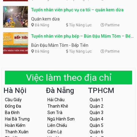
Tuyển nhân viên phục vụ ca tối – quán kem dừa
Quán kem dừa
Đà Nẵng
Tùy Năng Lực
Parttime
Tuyển nhân viên phụ bếp – Bún Đậu Mắm Tôm – Bếp
Tiên
Bún Đậu Mắm Tôm - Bếp Tiên
Đà Nẵng
Tùy Năng Lực
Parttime
Việc làm theo địa chỉ
Hà Nội
Đà Nẵng
TPHCM
Cầu Giấy
Hải Châu
Quận 1
Đống Đa
Thanh Khê
Quận 2
Ba Đình
Sơn Trà
Quận 3
Hai Bà Trưng
Ngũ Hành Sơn
Quận 4
Hoàn Kiếm
Liên Chiểu
Quận 5
Thanh Xuân
Cẩm Lệ
Quận 6