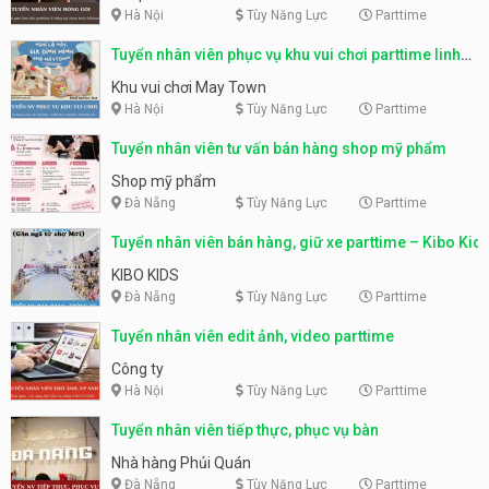
Hà Nội
Tùy Năng Lực
Parttime
Tuyển nhân viên phục vụ khu vui chơi parttime linh
động
Khu vui chơi May Town
Hà Nội
Tùy Năng Lực
Parttime
Tuyển nhân viên tư vấn bán hàng shop mỹ phẩm
Shop mỹ phẩm
Đà Nẵng
Tùy Năng Lực
Parttime
Tuyển nhân viên bán hàng, giữ xe parttime – Kibo Kid
KIBO KIDS
Đà Nẵng
Tùy Năng Lực
Parttime
Tuyển nhân viên edit ảnh, video parttime
Công ty
Hà Nội
Tùy Năng Lực
Parttime
Tuyển nhân viên tiếp thực, phục vụ bàn
Nhà hàng Phủi Quán
Đà Nẵng
Tùy Năng Lực
Parttime