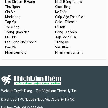
Live Stream B.Hàng
Nhặt Bóng Tennis
Thu Ngân
Giao Hàng
Gia Sư
Kế Toán
Marketing
Giúp Việc Theo Giờ
Tạp Vụ
Sale - Telesale
Trợ Giảng
Lễ Tân
Trông Quán Net
Cộng Tác Viên
PG - PB
Xếp Bóng Bi a
Lao Động Phổ Thông
Trông Xe
Bảo Vệ
Việc Khác
Nhân viên Kho
Nhân viên content
Website Tuyển Dụng – Tìm Việc Làm Thêm Uy Tín
Địa chỉ: Số 179, Nguyễn Ngọc Vũ, Cầu Giấy, Hà Nội
Hotline/ Zalo: 0832 888 688