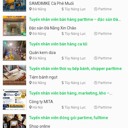
SAMDIMIKE Cà Phê Muối
Đà Nẵng
Tùy Năng Lực
Parttime
Tuyển nhân viên bán hàng parttime – đặc sản Đà
Nẵng
Đặc sản Đà Nẵng Xin Chào
Đà Nẵng
Tùy Năng Lực
Parttime
Tuyển nhân viên bán hàng ca tối
Quán kem dừa
Đà Nẵng
Tùy Năng Lực
Parttime
Tuyển nhân viên thời vụ bếp bánh, shipper parttime
Tiệm bánh ngọt
Đà Nẵng
Tùy Năng Lực
Parttime
Tuyển nhân viên bán hàng, marketing, kho –
parttime, fulltime
Công ty MITA
Hà Nội
Tùy Năng Lực
Parttime
Tuyển nhân viên đóng gói partime, fulltime
Shop online