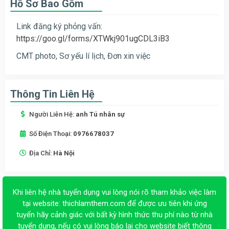
Hồ Sơ Bao Gồm
Link đăng ký phỏng vấn:
https://goo.gl/forms/XTWkj901ugCDL3iB3
CMT photo, Sơ yếu lí lịch, Đơn xin việc
Thông Tin Liên Hệ
Người Liên Hệ:
anh Tú nhân sự
Số Điện Thoại:
0976678037
Địa Chỉ:
Hà Nội
Khi liên hệ nhà tuyển dụng vui lòng nói rõ tham khảo việc làm
tại website:
thichlamthem.com
để được ưu tiên khi ứng
tuyển hãy cảnh giác với bất kỳ hình thức thu phí nào từ nhà
tuyển dụng, nếu có vui lòng báo lại cho website biết thông