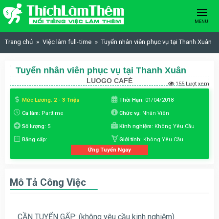
Skip to content
MENU
Trang chủ
Việc làm full-time
Tuyển nhân viên phục vụ tại Thanh Xuân
Tuyển nhân viên phục vụ tại Thanh Xuân
LUOGO CAFÉ
155 Lượt xem
Mức Lương:
2 - 3 Triệu
Thời Hạn:
01/04/2018
Ca làm:
Parttime
Chức vụ:
Nhân Viên
Số lượng:
5
Kinh nghiệm:
Không Yêu Cầu
Bằng cấp:
Giới tính:
Không Yêu Cầu
Ứng Tuyển Ngay
Mô Tả Công Việc
CẦN TUYỂN GẤP: (không yêu cầu kinh nghiệm)