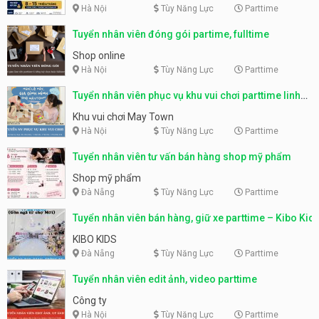
Hà Nội
Tùy Năng Lực
Parttime
Tuyển nhân viên đóng gói partime, fulltime
Shop online
Hà Nội
Tùy Năng Lực
Parttime
Tuyển nhân viên phục vụ khu vui chơi parttime linh
động
Khu vui chơi May Town
Hà Nội
Tùy Năng Lực
Parttime
Tuyển nhân viên tư vấn bán hàng shop mỹ phẩm
Shop mỹ phẩm
Đà Nẵng
Tùy Năng Lực
Parttime
Tuyển nhân viên bán hàng, giữ xe parttime – Kibo Kid
KIBO KIDS
Đà Nẵng
Tùy Năng Lực
Parttime
Tuyển nhân viên edit ảnh, video parttime
Công ty
Hà Nội
Tùy Năng Lực
Parttime