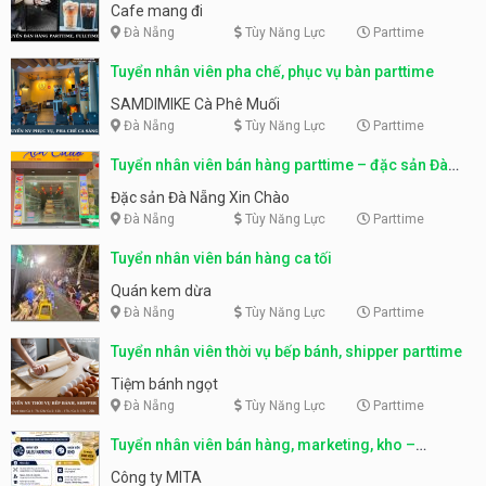
Cafe mang đi
Đà Nẵng
Tùy Năng Lực
Parttime
Tuyển nhân viên pha chế, phục vụ bàn parttime
SAMDIMIKE Cà Phê Muối
Đà Nẵng
Tùy Năng Lực
Parttime
Tuyển nhân viên bán hàng parttime – đặc sản Đà
Nẵng
Đặc sản Đà Nẵng Xin Chào
Đà Nẵng
Tùy Năng Lực
Parttime
Tuyển nhân viên bán hàng ca tối
Quán kem dừa
Đà Nẵng
Tùy Năng Lực
Parttime
Tuyển nhân viên thời vụ bếp bánh, shipper parttime
Tiệm bánh ngọt
Đà Nẵng
Tùy Năng Lực
Parttime
Tuyển nhân viên bán hàng, marketing, kho –
parttime, fulltime
Công ty MITA