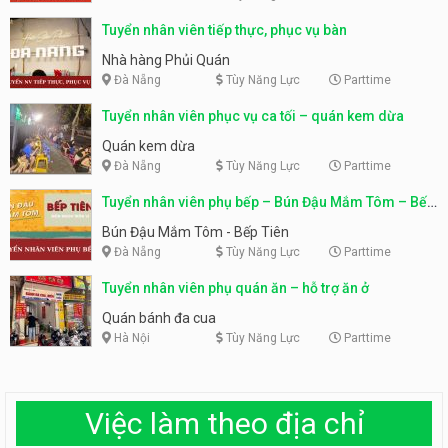
Tuyển nhân viên tiếp thực, phục vụ bàn
Nhà hàng Phủi Quán
Đà Nẵng
Tùy Năng Lực
Parttime
Tuyển nhân viên phục vụ ca tối – quán kem dừa
Quán kem dừa
Đà Nẵng
Tùy Năng Lực
Parttime
Tuyển nhân viên phụ bếp – Bún Đậu Mắm Tôm – Bếp
Tiên
Bún Đậu Mắm Tôm - Bếp Tiên
Đà Nẵng
Tùy Năng Lực
Parttime
Tuyển nhân viên phụ quán ăn – hỗ trợ ăn ở
Quán bánh đa cua
Hà Nội
Tùy Năng Lực
Parttime
Việc làm theo địa chỉ