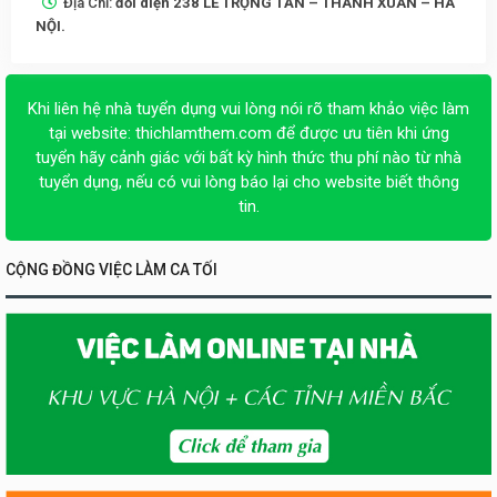
Địa Chỉ:
đối diện 238 LÊ TRỌNG TẤN – THANH XUÂN – HÀ
NỘI.
Khi liên hệ nhà tuyển dụng vui lòng nói rõ tham khảo việc làm
tại website:
thichlamthem.com
để được ưu tiên khi ứng
tuyển hãy cảnh giác với bất kỳ hình thức thu phí nào từ nhà
tuyển dụng, nếu có vui lòng báo lại cho website biết thông
tin.
CỘNG ĐỒNG VIỆC LÀM CA TỐI