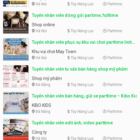
Hà Nội
Tùy Năng Lực
Parttime
Tuyển nhân viên đóng gói partime, fulltime
Shop online
Hà Nội
Tùy Năng Lực
Parttime
Tuyển nhân viên phục vụ khu vui chơi parttime linh
động
Khu vui chơi May Town
Hà Nội
Tùy Năng Lực
Parttime
Tuyển nhân viên tư vấn bán hàng shop mỹ phẩm
Shop mỹ phẩm
Đà Nẵng
Tùy Năng Lực
Parttime
Tuyển nhân viên bán hàng, giữ xe parttime – Kibo Kid
KIBO KIDS
Đà Nẵng
Tùy Năng Lực
Parttime
Tuyển nhân viên edit ảnh, video parttime
Công ty
Hà Nội
Tùy Năng Lực
Parttime