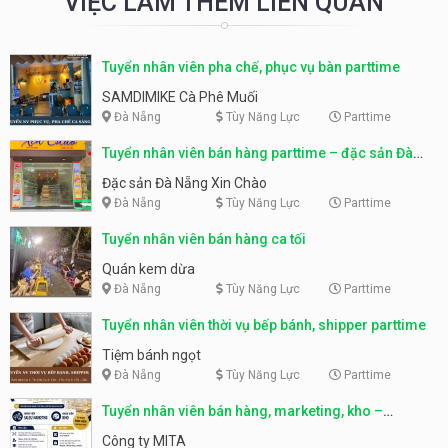
VIỆC LÀM THÊM LIÊN QUAN
Tuyển nhân viên pha chế, phục vụ bàn parttime
SAMDIMIKE Cà Phê Muối
Đà Nẵng
Tùy Năng Lực
Parttime
Tuyển nhân viên bán hàng parttime – đặc sản Đà
Nẵng
Đặc sản Đà Nẵng Xin Chào
Đà Nẵng
Tùy Năng Lực
Parttime
Tuyển nhân viên bán hàng ca tối
Quán kem dừa
Đà Nẵng
Tùy Năng Lực
Parttime
Tuyển nhân viên thời vụ bếp bánh, shipper parttime
Tiệm bánh ngọt
Đà Nẵng
Tùy Năng Lực
Parttime
Tuyển nhân viên bán hàng, marketing, kho –
parttime, fulltime
Công ty MITA