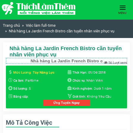
Skip to content
MENU
Trang chủ
Việc làm full-time
Nhà hàng La Jardin French Bistro cần tuyển nhân viên phục vụ
Nhà hàng La Jardin French Bistro cần tuyển
nhân viên phục vụ
Nhà hàng La Jardin French Bistro c
56 Lượt xem
Mức Lương:
Tùy Năng Lực
Thời Hạn:
01/04/2018
Ca làm:
Parttime
Chức vụ:
Nhân Viên
Số lượng:
5
Kinh nghiệm:
Dưới 1 năm
Bằng cấp:
Giới tính:
Không Yêu Cầu
Ứng Tuyển Ngay
Mô Tả Công Việc