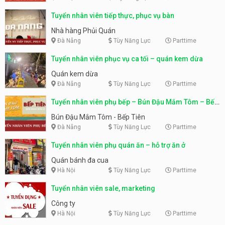
Tuyển nhân viên tiếp thực, phục vụ bàn
Nhà hàng Phủi Quán
Đà Nẵng
Tùy Năng Lực
Parttime
Tuyển nhân viên phục vụ ca tối – quán kem dừa
Quán kem dừa
Đà Nẵng
Tùy Năng Lực
Parttime
Tuyển nhân viên phụ bếp – Bún Đậu Mắm Tôm – Bếp
Tiên
Bún Đậu Mắm Tôm - Bếp Tiên
Đà Nẵng
Tùy Năng Lực
Parttime
Tuyển nhân viên phụ quán ăn – hỗ trợ ăn ở
Quán bánh đa cua
Hà Nội
Tùy Năng Lực
Parttime
Tuyển nhân viên sale, marketing
Công ty
Hà Nội
Tùy Năng Lực
Parttime