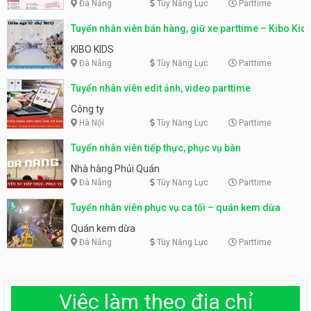
Đà Nẵng
Tùy Năng Lực
Parttime
Tuyển nhân viên bán hàng, giữ xe parttime – Kibo Kid
KIBO KIDS
Đà Nẵng
Tùy Năng Lực
Parttime
Tuyển nhân viên edit ảnh, video parttime
Công ty
Hà Nội
Tùy Năng Lực
Parttime
Tuyển nhân viên tiếp thực, phục vụ bàn
Nhà hàng Phủi Quán
Đà Nẵng
Tùy Năng Lực
Parttime
Tuyển nhân viên phục vụ ca tối – quán kem dừa
Quán kem dừa
Đà Nẵng
Tùy Năng Lực
Parttime
Việc làm theo địa chỉ