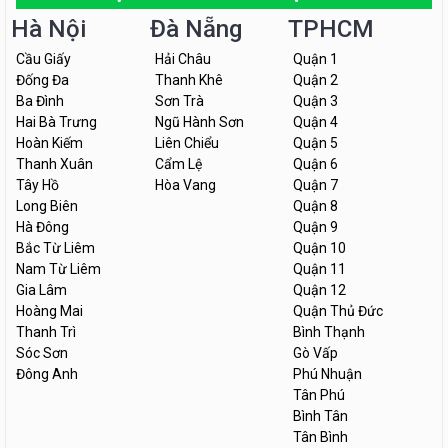
Hà Nội
Đà Nẵng
TPHCM
Cầu Giấy
Hải Châu
Quận 1
Đống Đa
Thanh Khê
Quận 2
Ba Đình
Sơn Trà
Quận 3
Hai Bà Trưng
Ngũ Hành Sơn
Quận 4
Hoàn Kiếm
Liên Chiểu
Quận 5
Thanh Xuân
Cẩm Lệ
Quận 6
Tây Hồ
Hòa Vang
Quận 7
Long Biên
Quận 8
Hà Đông
Quận 9
Bắc Từ Liêm
Quận 10
Nam Từ Liêm
Quận 11
Gia Lâm
Quận 12
Hoàng Mai
Quận Thủ Đức
Thanh Trì
Bình Thạnh
Sóc Sơn
Gò Vấp
Đông Anh
Phú Nhuận
Tân Phú
Bình Tân
Tân Bình