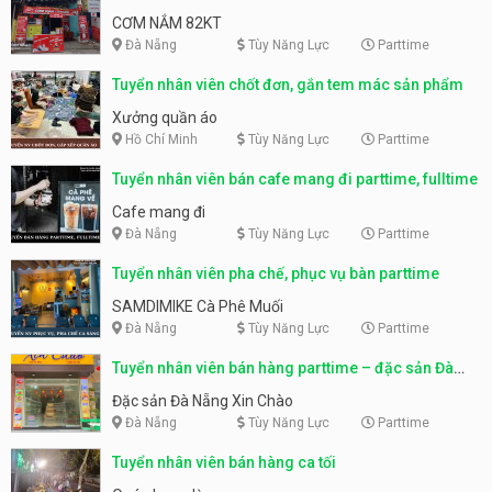
CƠM NẮM 82KT
Đà Nẵng
Tùy Năng Lực
Parttime
Tuyển nhân viên chốt đơn, gắn tem mác sản phẩm
Xưởng quần áo
Hồ Chí Minh
Tùy Năng Lực
Parttime
Tuyển nhân viên bán cafe mang đi parttime, fulltime
Cafe mang đi
Đà Nẵng
Tùy Năng Lực
Parttime
Tuyển nhân viên pha chế, phục vụ bàn parttime
SAMDIMIKE Cà Phê Muối
Đà Nẵng
Tùy Năng Lực
Parttime
Tuyển nhân viên bán hàng parttime – đặc sản Đà
Nẵng
Đặc sản Đà Nẵng Xin Chào
Đà Nẵng
Tùy Năng Lực
Parttime
Tuyển nhân viên bán hàng ca tối