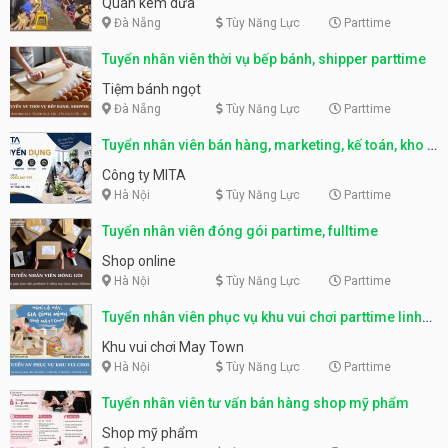
Quán kem dừa
Đà Nẵng
Tùy Năng Lực
Parttime
Tuyển nhân viên thời vụ bếp bánh, shipper parttime
Tiệm bánh ngọt
Đà Nẵng
Tùy Năng Lực
Parttime
Tuyển nhân viên bán hàng, marketing, kế toán, kho –
parttime, fulltime
Công ty MITA
Hà Nội
Tùy Năng Lực
Parttime
Tuyển nhân viên đóng gói partime, fulltime
Shop online
Hà Nội
Tùy Năng Lực
Parttime
Tuyển nhân viên phục vụ khu vui chơi parttime linh
động
Khu vui chơi May Town
Hà Nội
Tùy Năng Lực
Parttime
Tuyển nhân viên tư vấn bán hàng shop mỹ phẩm
Shop mỹ phẩm