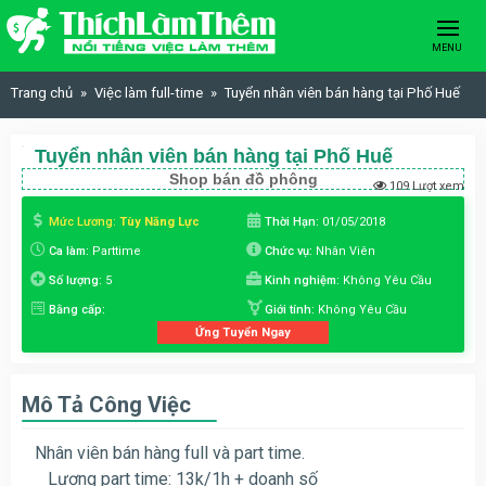
Skip to content
MENU
Trang chủ
Việc làm full-time
Tuyển nhân viên bán hàng tại Phố Huế
Tuyển nhân viên bán hàng tại Phố Huế
Shop bán đồ phông
109 Lượt xem
Mức Lương:
Tùy Năng Lực
Thời Hạn:
01/05/2018
Ca làm:
Parttime
Chức vụ:
Nhân Viên
Số lượng:
5
Kinh nghiệm:
Không Yêu Cầu
Bằng cấp:
Giới tính:
Không Yêu Cầu
Ứng Tuyển Ngay
Mô Tả Công Việc
Nhân viên bán hàng full và part time.
Lương part time: 13k/1h + doanh số