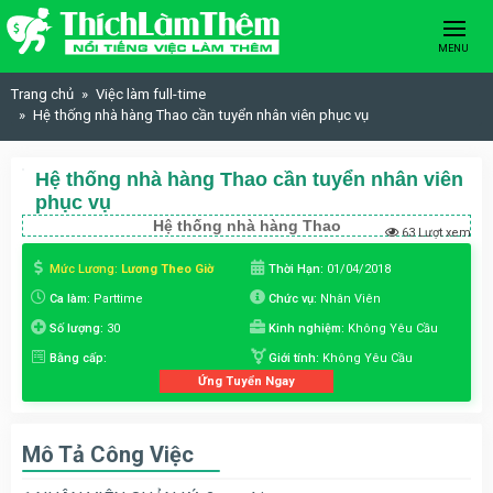
Skip to content
MENU
Trang chủ
Việc làm full-time
Hệ thống nhà hàng Thao cần tuyển nhân viên phục vụ
Hệ thống nhà hàng Thao cần tuyển nhân viên
phục vụ
Hệ thống nhà hàng Thao
63 Lượt xem
Mức Lương:
Lương Theo Giờ
Thời Hạn:
01/04/2018
Ca làm:
Parttime
Chức vụ:
Nhân Viên
Số lượng:
30
Kinh nghiệm:
Không Yêu Cầu
Bằng cấp:
Giới tính:
Không Yêu Cầu
Ứng Tuyển Ngay
Mô Tả Công Việc