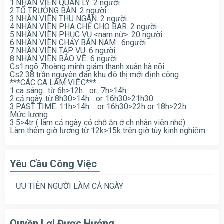
1.NHÂN VIÊN QUẢN LÝ: 2 người
2.TỔ TRƯỞNG BÀN: 2 người
3.NHÂN VIÊN THU NGÂN. 2 người
4.NHÂN VIÊN PHA CHẾ CHO BAR. 2 người
5.NHÂN VIÊN PHỤC VỤ <nam nữ>. 20 người
6.NHÂN VIÊN CHẠY BÀN NAM . 6người
7.NHÂN VIÊN TẠP VU. 6 người
8.NHÂN VIÊN BẢO VỆ. 6 người
Cs1.ngõ 7hoàng minh giám thanh xuân hà nội
Cs2.38 trần nguyên đán khu đô thị mới định công
***CÁC CA LÀM VIỆC***
1.ca sáng…từ 6h>12h….or…7h>14h
2.cả ngày..từ 8h30>14h….or..16h30>21h30
3.PAST TIME. 11h>14h…..or 16h30>22h or 18h>22h
Mức lương
3.5>4tr ( làm cả ngày có chỗ ăn ở ch nhân viên nhé)
Làm thêm giờ lương từ 12k>15k trên giờ tùy kinh nghiệm
Yêu Cầu Công Việc
ƯU TIÊN NGƯỜI LÀM CẢ NGÀY
Quyền Lợi Được Hưởng