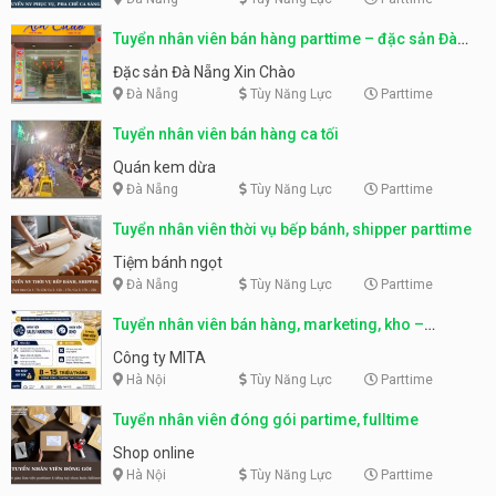
Tuyển nhân viên bán hàng parttime – đặc sản Đà
Nẵng
Đặc sản Đà Nẵng Xin Chào
Đà Nẵng
Tùy Năng Lực
Parttime
Tuyển nhân viên bán hàng ca tối
Quán kem dừa
Đà Nẵng
Tùy Năng Lực
Parttime
Tuyển nhân viên thời vụ bếp bánh, shipper parttime
Tiệm bánh ngọt
Đà Nẵng
Tùy Năng Lực
Parttime
Tuyển nhân viên bán hàng, marketing, kho –
parttime, fulltime
Công ty MITA
Hà Nội
Tùy Năng Lực
Parttime
Tuyển nhân viên đóng gói partime, fulltime
Shop online
Hà Nội
Tùy Năng Lực
Parttime