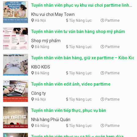
Tuyển nhân viên phục vụ khu vui chơi parttime linh
động
Khu vui chơi May Town
Hà Nội
Tùy Năng Lực
Parttime
Tuyển nhân viên tư vấn bán hàng shop mỹ phẩm
Shop mỹ phẩm
Đà Nẵng
Tùy Năng Lực
Parttime
Tuyển nhân viên bán hàng, giữ xe parttime – Kibo Kid
KIBO KIDS
Đà Nẵng
Tùy Năng Lực
Parttime
Tuyển nhân viên edit ảnh, video parttime
Công ty
Hà Nội
Tùy Năng Lực
Parttime
Tuyển nhân viên tiếp thực, phục vụ bàn
Nhà hàng Phủi Quán
Đà Nẵng
Tùy Năng Lực
Parttime
Tuyển nhân viên phục vụ ca tối – quán kem dừa