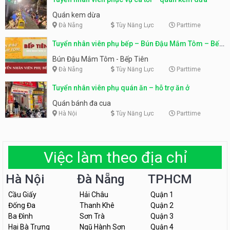
Quán kem dừa
Đà Nẵng
Tùy Năng Lực
Parttime
Tuyển nhân viên phụ bếp – Bún Đậu Mắm Tôm – Bếp
Tiên
Bún Đậu Mắm Tôm - Bếp Tiên
Đà Nẵng
Tùy Năng Lực
Parttime
Tuyển nhân viên phụ quán ăn – hỗ trợ ăn ở
Quán bánh đa cua
Hà Nội
Tùy Năng Lực
Parttime
Việc làm theo địa chỉ
Hà Nội
Đà Nẵng
TPHCM
Cầu Giấy
Hải Châu
Quận 1
Đống Đa
Thanh Khê
Quận 2
Ba Đình
Sơn Trà
Quận 3
Hai Bà Trưng
Ngũ Hành Sơn
Quận 4