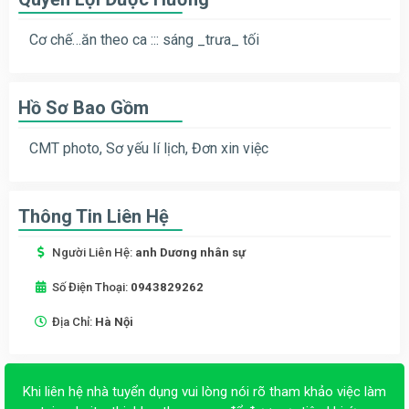
Cơ chế…ăn theo ca ::: sáng _trưa_ tối
Hồ Sơ Bao Gồm
CMT photo, Sơ yếu lí lịch, Đơn xin việc
Thông Tin Liên Hệ
Người Liên Hệ:
anh Dương nhân sự
Số Điện Thoại:
0943829262
Địa Chỉ:
Hà Nội
Khi liên hệ nhà tuyển dụng vui lòng nói rõ tham khảo việc làm