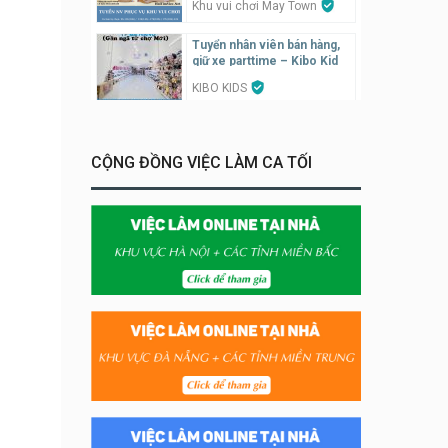
Khu vui chơi May Town
Tuyển nhân viên bán hàng,
giữ xe parttime – Kibo Kid
KIBO KIDS
Tuyển nhân viên edit ảnh,
video parttime
CỘNG ĐỒNG VIỆC LÀM CA TỐI
Công ty
Tuyển nhân viên tiếp thực,
phục vụ bàn
Nhà hàng Phủi Quán
Tuyển nhân viên phụ quán ăn
– hỗ trợ ăn ở
Quán bánh đa cua
Tuyển nhân viên bán hàng
parttime
GÀ GÔ FASTFOOD