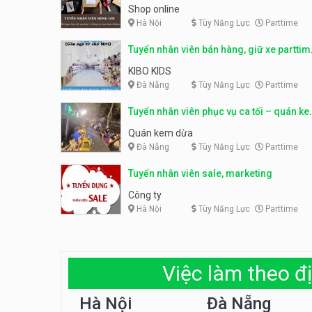
fulltime
Shop online
Hà Nội
Tùy Năng Lực
Parttime
Tuyển nhân viên bán hàng, giữ xe parttim
– Kibo Kid
KIBO KIDS
Đà Nẵng
Tùy Năng Lực
Parttime
Tuyển nhân viên phục vụ ca tối – quán k
dừa
Quán kem dừa
Đà Nẵng
Tùy Năng Lực
Parttime
Tuyển nhân viên sale, marketing
Công ty
Hà Nội
Tùy Năng Lực
Parttime
Việc làm theo đị
Hà Nội
Đà Nẵng