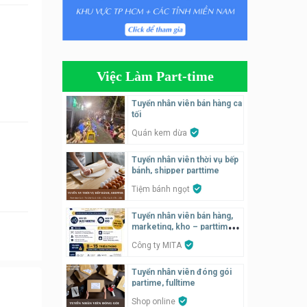
Tuyển nhân viên bán hàng
parttime
Húp Tea
Việc Làm Part-time
Tuyển nhân viên pha chế
tiệm trà sữa
Tuyển nhân viên bán hàng ca
TRÀ SỮA THÁI LAN
tối
SONGKRAN
Quán kem dừa
Tuyển nhân viên tư vấn bán
Tuyển nhân viên thời vụ bếp
hàng tiệm bánh ngọt
bánh, shipper parttime
Tiệm bánh ngọt
Tiệm bánh ngọt
Tuyển nhân viên pha chế,
Tuyển nhân viên bán hàng,
phục vụ bàn
marketing, kho – parttime,
fulltime
SNACK BAR NHẬT
Công ty MITA
Tuyển nhân viên đóng gói
Tuyển quản lý, kế toán ca,
partime, fulltime
bếp, bếp chính lương cao
Shop online
Nhà hàng Phố Men Chill