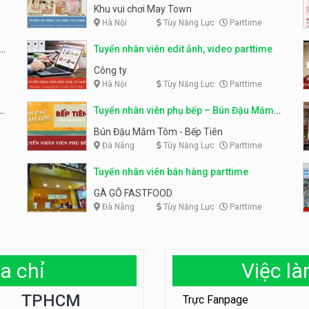
parttime linh động
Khu vui chơi May Town
Hà Nội
Tùy Năng Lực
Parttime
e
Tuyển nhân viên edit ảnh, video parttime
Công ty
Hà Nội
Tùy Năng Lực
Parttime
em
Tuyển nhân viên phụ bếp – Bún Đậu Mắm
Tôm – Bếp Tiên
Bún Đậu Mắm Tôm - Bếp Tiên
Đà Nẵng
Tùy Năng Lực
Parttime
Tuyển nhân viên bán hàng parttime
GÀ GÔ FASTFOOD
Đà Nẵng
Tùy Năng Lực
Parttime
a chỉ
Việc l
TPHCM
Trực Fanpage