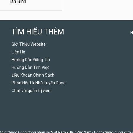
Tân Bình
TÌM HIỂU THÊM
H
Giới Thiệu Website
Liên Hệ
Hướng Dẫn Đăng Tin
Hướng Dẫn Tìm Việc
Điều Khoản Chính Sách
Phản Hồi Từ Nhà Tuyển Dụng
Chat với quản trị viên
 trực thuộc Cộng đồng nhân sự Việt Nam -
HRC Việt Nam
- Hỗ trợ tuyển dụng - tìm