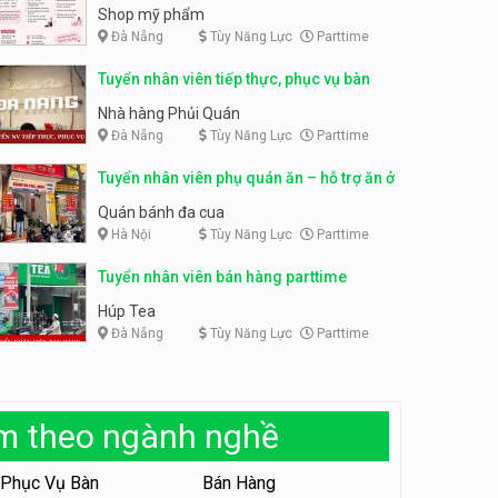
phẩm
Shop mỹ phẩm
Tuyển nhân viên phục vụ ca
Đà Nẵng
Tùy Năng Lực
Parttime
tối – quán kem dừa
Tuyển nhân viên pha chế,
phục vụ bàn parttime
Quán kem dừa
Tuyển nhân viên tiếp thực, phục vụ bàn
Cafe Vợt
Nhà hàng Phủi Quán
Tuyển nhân viên phụ bếp –
Đà Nẵng
Tùy Năng Lực
Parttime
Bún Đậu Mắm Tôm – Bếp
Tiên
Bún Đậu Mắm Tôm - Bếp Tiên
Tuyển nhân viên phụ quán ăn – hỗ trợ ăn ở
Quán bánh đa cua
Tuyển nhân viên phụ quán ăn
Hà Nội
Tùy Năng Lực
Parttime
– hỗ trợ ăn ở
Tuyển nhân viên bán hàng parttime
Quán bánh đa cua
Húp Tea
Tuyển nhân viên sale,
Đà Nẵng
Tùy Năng Lực
Parttime
marketing
Công ty
àm theo ngành nghề
Tuyển nhân viên bán hàng
parttime
GÀ GÔ FASTFOOD
Phục Vụ Bàn
Bán Hàng