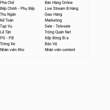
Pha Chế
Bán Hàng Online
Tuyển nhân viên bán hàng
Bếp Chính - Phụ Bếp
Live Stream B.Hàng
parttime
Thu Ngân
Giao Hàng
Húp Tea
Kế Toán
Marketing
Tạp Vụ
Sale - Telesale
Tuyển nhân viên pha chế
Lễ Tân
Trông Quán Net
tiệm trà sữa
PG - PB
Xếp Bóng Bi a
TRÀ SỮA THÁI LAN
SONGKRAN
Trông Xe
Bảo Vệ
Nhân viên Kho
Nhân viên content
Tuyển nhân viên tư vấn bán
hàng tiệm bánh ngọt
Tiệm bánh ngọt
Tuyển nhân viên văn phòng
parttime
Shop online
Tuyển nhân viên pha chế,
phục vụ bàn
SNACK BAR NHẬT