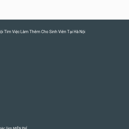
Tuyển quản lý, kế toán ca,
bếp, bếp chính lương cao
Nhà hàng Phố Men Chill
ội Tìm Việc Làm Thêm Cho Sinh Viên Tại Hà Nội
 việc làm MIỄN PHÍ.