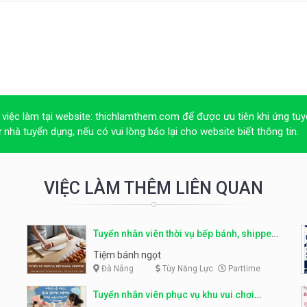
 việc làm tại website:
thichlamthem.com
để được ưu tiên khi ứng tuy
ừ nhà tuyển dụng, nếu có vui lòng báo lại cho website biết thông tin.
VIỆC LÀM THÊM LIÊN QUAN
Tuyển nhân viên thời vụ bếp bánh, shipper
parttime
Tiệm bánh ngọt
Đà Nẵng
Tùy Năng Lực
Parttime
Tuyển nhân viên phục vụ khu vui chơi