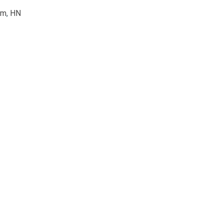
êm
,
HN