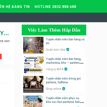
IÊN HỆ ĐĂNG TIN
HOTLINE 0832.888.688
Việc Làm Thêm Hấp Dẫn
[HN] Tuyển nhân viên bán hàng – Cửa hàng giày thể thao YoYo Store
Tuyển nhân viên bán hàng ca
ượt xem
tối
Quán kem dừa
Tuyển nhân viên bán hàng,
marketing, kho – parttime,
fulltime
Công ty MITA
Tuyển nhân viên đóng gói
partime, fulltime
Shop online
Tuyển nhân viên phục vụ
khu vui chơi parttime linh
động