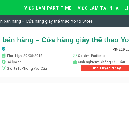
VIỆC LÀM PART-TIME
VIỆC LÀM TẠI NHÀ
L
ên bán hàng – Cửa hàng giày thể thao YoYo Store
e
229 L
Thời Hạn:
29/06/2018
Ca làm:
Parttime
Số lượng:
5
Kinh nghiệm:
Không Yêu Cầu
Ứng Tuyển Ngay
Giới tính:
Không Yêu Cầu