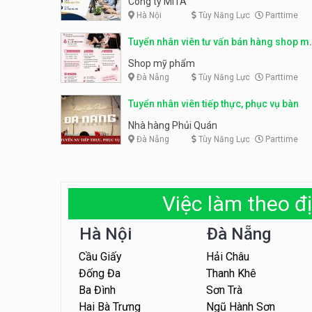
Công ty MITA
Hà Nội
Tùy Năng Lực
Parttime
Tuyển nhân viên tư vấn bán hàng shop m
phẩm
Shop mỹ phẩm
Đà Nẵng
Tùy Năng Lực
Parttime
Tuyển nhân viên tiếp thực, phục vụ bàn
Nhà hàng Phủi Quán
Đà Nẵng
Tùy Năng Lực
Parttime
Việc làm theo đị
Hà Nội
Đà Nẵng
Cầu Giấy
Hải Châu
Đống Đa
Thanh Khê
Ba Đình
Sơn Trà
Hai Bà Trưng
Ngũ Hành Sơn