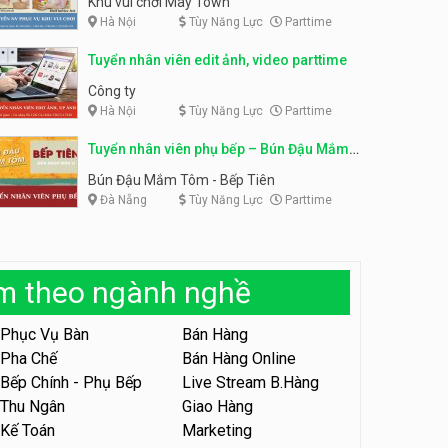
Khu vui chơi May Town
Hà Nội
Tùy Năng Lực
Parttime
Tuyển nhân viên tư vấn bán
hàng shop mỹ phẩm
Tuyển nhân viên phục vụ
Tuyển nhân viên edit ảnh, video parttime
bàn parttime
Shop mỹ phẩm
Quán ăn, Cafe
Công ty
Hà Nội
Tùy Năng Lực
Parttime
Tuyển nhân viên bán hàng,
giữ xe parttime – Kibo Kid
Tuyển nhân viên phụ bếp – Bún Đậu Mắm
KIBO KIDS
Tôm – Bếp Tiên
Bún Đậu Mắm Tôm - Bếp Tiên
Đà Nẵng
Tùy Năng Lực
Parttime
Tuyển nhân viên edit ảnh,
video parttime
Công ty
àm theo ngành nghề
Tuyển nhân viên tiếp thực,
phục vụ bàn
Phục Vụ Bàn
Bán Hàng
Nhà hàng Phủi Quán
Pha Chế
Bán Hàng Online
Bếp Chính - Phụ Bếp
Live Stream B.Hàng
Tuyển nhân viên phục vụ ca
tối – quán kem dừa
Thu Ngân
Giao Hàng
Kế Toán
Marketing
Quán kem dừa