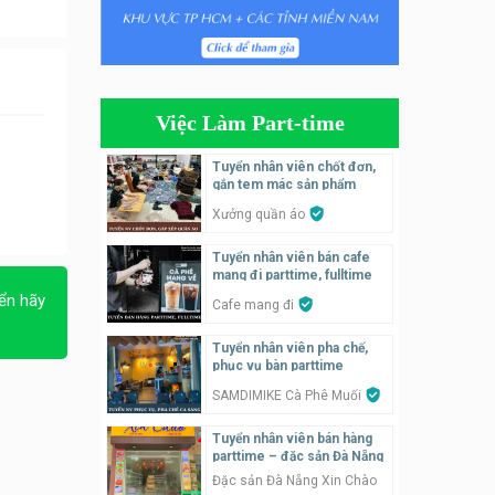
Tuyển nhân viên tiếp thực,
phục vụ bàn
Nhà hàng Phủi Quán
Việc Làm Part-time
Tuyển nhân viên phụ quán ăn
– hỗ trợ ăn ở
Tuyển nhân viên chốt đơn,
gắn tem mác sản phẩm
Quán bánh đa cua
Xưởng quần áo
Tuyển nhân viên bán hàng
Tuyển nhân viên bán cafe
parttime
mang đi parttime, fulltime
GÀ GÔ FASTFOOD
ển hãy
Cafe mang đi
Tuyển nhân viên bán hàng
Tuyển nhân viên pha chế,
parttime
phục vụ bàn parttime
Húp Tea
SAMDIMIKE Cà Phê Muối
Tuyển nhân viên bán hàng
Tuyển nhân viên pha chế
parttime – đặc sản Đà Nẵng
tiệm trà sữa
Đặc sản Đà Nẵng Xin Chào
TRÀ SỮA THÁI LAN