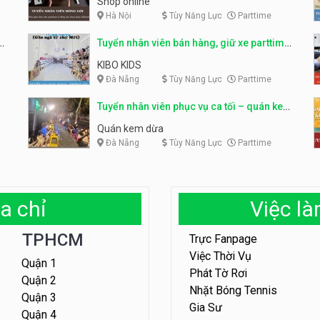
Shop online
Hà Nội
Tùy Năng Lực
Parttime
ỹ
Tuyển nhân viên bán hàng, giữ xe parttime
– Kibo Kid
KIBO KIDS
Đà Nẵng
Tùy Năng Lực
Parttime
Tuyển nhân viên phục vụ ca tối – quán kem
dừa
Quán kem dừa
Đà Nẵng
Tùy Năng Lực
Parttime
a chỉ
Việc l
TPHCM
Trực Fanpage
Việc Thời Vụ
Quận 1
Phát Tờ Rơi
Quận 2
Nhặt Bóng Tennis
Quận 3
Gia Sư
Quận 4