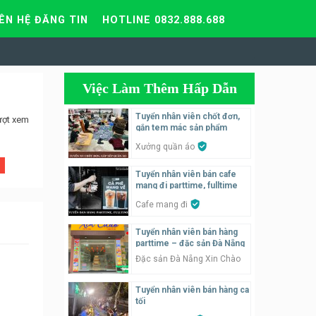
IÊN HỆ ĐĂNG TIN
HOTLINE 0832.888.688
Việc Làm Thêm Hấp Dẫn
Tuyển nhân viên chốt đơn,
ượt xem
gắn tem mác sản phẩm
Xưởng quần áo
Tuyển nhân viên bán cafe
mang đi parttime, fulltime
Cafe mang đi
Tuyển nhân viên bán hàng
parttime – đặc sản Đà Nẵng
Đặc sản Đà Nẵng Xin Chào
Tuyển nhân viên bán hàng ca
tối