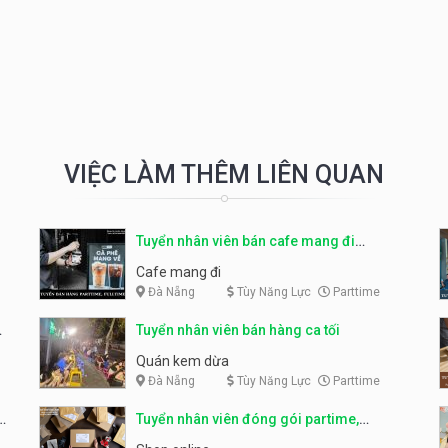
VIỆC LÀM THÊM LIÊN QUAN
Tuyển nhân viên bán cafe mang đi
parttime, fulltime
Cafe mang đi
Đà Nẵng
Tùy Năng Lực
Parttime
Tuyển nhân viên bán hàng ca tối
Quán kem dừa
Đà Nẵng
Tùy Năng Lực
Parttime
Tuyển nhân viên đóng gói partime,
fulltime