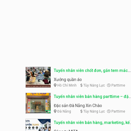
Tuyển nhân viên chốt đơn, gắn tem mác
sản phẩm
Xưởng quần áo
Hồ Chí Minh
Tùy Năng Lực
Parttime
Tuyển nhân viên bán hàng parttime – đặc
sản Đà Nẵng
Đặc sản Đà Nẵng Xin Chào
Đà Nẵng
Tùy Năng Lực
Parttime
Tuyển nhân viên bán hàng, marketing, kế
toán, kho – parttime, fulltime