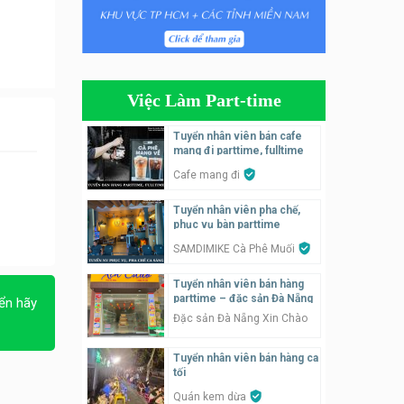
Tuyển nhân viên phụ quán ăn
– hỗ trợ ăn ở
Quán bánh đa cua
Việc Làm Part-time
Tuyển nhân viên bán hàng
parttime
Tuyển nhân viên bán cafe
mang đi parttime, fulltime
GÀ GÔ FASTFOOD
Cafe mang đi
Tuyển nhân viên bán hàng
Tuyển nhân viên pha chế,
parttime
phục vụ bàn parttime
Húp Tea
SAMDIMIKE Cà Phê Muối
Tuyển nhân viên pha chế
Tuyển nhân viên bán hàng
tiệm trà sữa
parttime – đặc sản Đà Nẵng
ển hãy
TRÀ SỮA THÁI LAN
Đặc sản Đà Nẵng Xin Chào
SONGKRAN
Tuyển nhân viên bán hàng ca
Tuyển nhân viên tư vấn bán
tối
hàng tiệm bánh ngọt
Quán kem dừa
Tiệm bánh ngọt