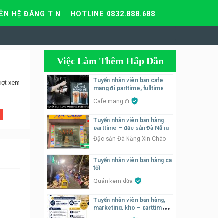
IÊN HỆ ĐĂNG TIN
HOTLINE 0832.888.688
Việc Làm Thêm Hấp Dẫn
Tuyển nhân viên bán cafe
ượt xem
mang đi parttime, fulltime
Cafe mang đi
Tuyển nhân viên bán hàng
parttime – đặc sản Đà Nẵng
Đặc sản Đà Nẵng Xin Chào
Tuyển nhân viên bán hàng ca
tối
Quán kem dừa
Tuyển nhân viên bán hàng,
marketing, kho – parttime,
fulltime