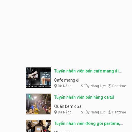
Tuyển nhân viên bán cafe mang đi
parttime, fulltime
Cafe mang đi
Đà Nẵng
Tùy Năng Lực
Parttime
Tuyển nhân viên bán hàng ca tối
Quán kem dừa
Đà Nẵng
Tùy Năng Lực
Parttime
Tuyển nhân viên đóng gói partime,
fulltime