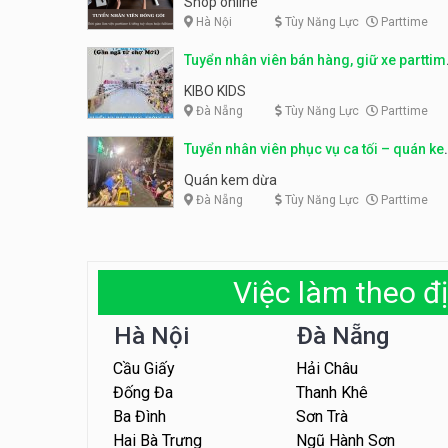
Shop online
Hà Nội
Tùy Năng Lực
Parttime
Tuyển nhân viên bán hàng, giữ xe parttim
– Kibo Kid
KIBO KIDS
Đà Nẵng
Tùy Năng Lực
Parttime
Tuyển nhân viên phục vụ ca tối – quán k
dừa
Quán kem dừa
Đà Nẵng
Tùy Năng Lực
Parttime
Việc làm theo đị
Hà Nội
Đà Nẵng
Cầu Giấy
Hải Châu
Đống Đa
Thanh Khê
Ba Đình
Sơn Trà
Hai Bà Trưng
Ngũ Hành Sơn