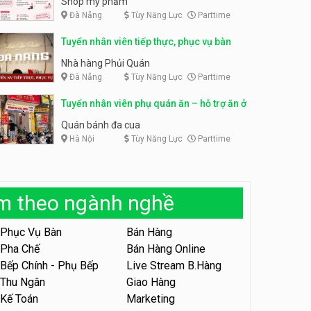
Shop mỹ phẩm
Đà Nẵng
Tùy Năng Lực
Parttime
Tuyển nhân viên bán hàng,
giữ xe parttime – Kibo Kid
Tuyển nhân viên content,
Tuyển nhân viên tiếp thực, phục vụ bàn
trực page, thu ngân parttime
KIBO KIDS
lương cao
GRAVI ESCAPE ROOM
Nhà hàng Phủi Quán
Đà Nẵng
Tùy Năng Lực
Parttime
Tuyển nhân viên edit ảnh,
video parttime
Tuyển nhân viên phụ quán ăn – hỗ trợ ăn ở
Công ty
Quán bánh đa cua
Hà Nội
Tùy Năng Lực
Parttime
Tuyển nhân viên tiếp thực,
phục vụ bàn
Nhà hàng Phủi Quán
àm theo ngành nghề
Tuyển nhân viên phục vụ ca
tối – quán kem dừa
Phục Vụ Bàn
Bán Hàng
Quán kem dừa
Pha Chế
Bán Hàng Online
Bếp Chính - Phụ Bếp
Live Stream B.Hàng
Tuyển nhân viên phụ bếp –
Bún Đậu Mắm Tôm – Bếp
Thu Ngân
Giao Hàng
Tiên
Bún Đậu Mắm Tôm - Bếp Tiên
Kế Toán
Marketing