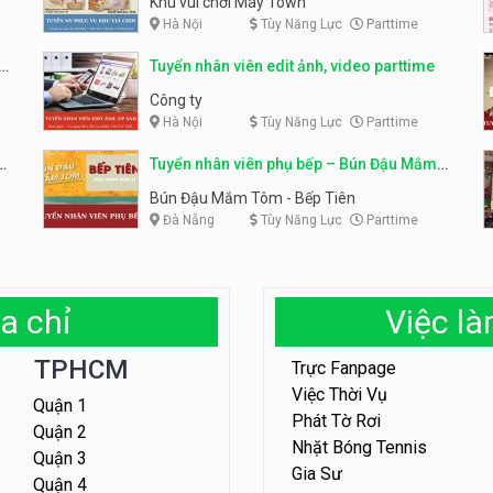
Khu vui chơi May Town
Hà Nội
Tùy Năng Lực
Parttime
e
Tuyển nhân viên edit ảnh, video parttime
Công ty
Hà Nội
Tùy Năng Lực
Parttime
em
Tuyển nhân viên phụ bếp – Bún Đậu Mắm
Tôm – Bếp Tiên
Bún Đậu Mắm Tôm - Bếp Tiên
Đà Nẵng
Tùy Năng Lực
Parttime
a chỉ
Việc l
TPHCM
Trực Fanpage
Việc Thời Vụ
Quận 1
Phát Tờ Rơi
Quận 2
Nhặt Bóng Tennis
Quận 3
Gia Sư
Quận 4