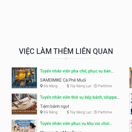
VIỆC LÀM THÊM LIÊN QUAN
Tuyển nhân viên pha chế, phục vụ bàn
parttime
SAMDIMIKE Cà Phê Muối
Đà Nẵng
Tùy Năng Lực
Parttime
Tuyển nhân viên thời vụ bếp bánh, shipper
parttime
Tiệm bánh ngọt
Đà Nẵng
Tùy Năng Lực
Parttime
Tuyển nhân viên phục vụ khu vui chơi
parttime linh động