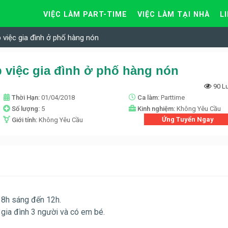
VIỆC LÀM PART-TIME
VIỆC LÀM TẠI NHÀ
L
 việc gia đình ở phố hàng nón
 việc gia đình ở phố hàng nón
90 L
Thời Hạn:
01/04/2018
Ca làm:
Parttime
Số lượng:
5
Kinh nghiệm:
Không Yêu Cầu
Ứng Tuyển Ngay
Giới tính:
Không Yêu Cầu
ừ 8h sáng đến 12h.
 gia đình 3 người và có em bé.