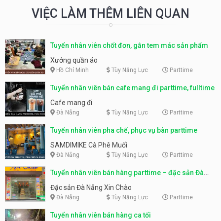
VIỆC LÀM THÊM LIÊN QUAN
Tuyển nhân viên chốt đơn, gắn tem mác sản phẩm
Xưởng quần áo
Hồ Chí Minh
Tùy Năng Lực
Parttime
Tuyển nhân viên bán cafe mang đi parttime, fulltime
Cafe mang đi
Đà Nẵng
Tùy Năng Lực
Parttime
Tuyển nhân viên pha chế, phục vụ bàn parttime
SAMDIMIKE Cà Phê Muối
Đà Nẵng
Tùy Năng Lực
Parttime
Tuyển nhân viên bán hàng parttime – đặc sản Đà
Nẵng
Đặc sản Đà Nẵng Xin Chào
Đà Nẵng
Tùy Năng Lực
Parttime
Tuyển nhân viên bán hàng ca tối