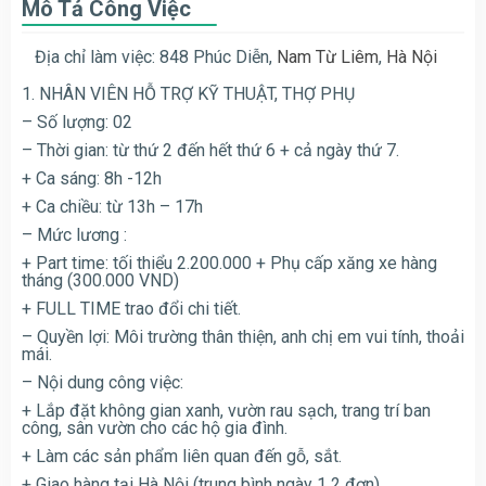
Mô Tả Công Việc
Địa chỉ làm việc: 848 Phúc Diễn,
Nam Từ Liêm
,
Hà Nội
1. NHÂN VIÊN HỖ TRỢ KỸ THUẬT, THỢ PHỤ
– Số lượng: 02
– Thời gian: từ thứ 2 đến hết thứ 6 + cả ngày thứ 7.
+ Ca sáng: 8h -12h
+ Ca chiều: từ 13h – 17h
– Mức lương :
+ Part time: tối thiểu 2.200.000 + Phụ cấp xăng xe hàng
tháng (300.000 VND)
+ FULL TIME trao đổi chi tiết.
– Quyền lợi: Môi trường thân thiện, anh chị em vui tính, thoải
mái.
– Nội dung công việc:
+ Lắp đặt không gian xanh, vườn rau sạch, trang trí ban
công, sân vườn cho các hộ gia đình.
+ Làm các sản phẩm liên quan đến gỗ, sắt.
+ Giao hàng tại Hà Nội (trung bình ngày 1 2 đơn)