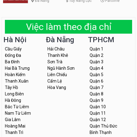
Đà Nẵng
Tùy Năng Lực
Parttime
Việc làm theo địa chỉ
Hà Nội
Đà Nẵng
TPHCM
Cầu Giấy
Hải Châu
Quận 1
Đống Đa
Thanh Khê
Quận 2
Ba Đình
Sơn Trà
Quận 3
Hai Bà Trưng
Ngũ Hành Sơn
Quận 4
Hoàn Kiếm
Liên Chiểu
Quận 5
Thanh Xuân
Cẩm Lệ
Quận 6
Tây Hồ
Hòa Vang
Quận 7
Long Biên
Quận 8
Hà Đông
Quận 9
Bắc Từ Liêm
Quận 10
Nam Từ Liêm
Quận 11
Gia Lâm
Quận 12
Hoàng Mai
Quận Thủ Đức
Thanh Trì
Bình Thạnh