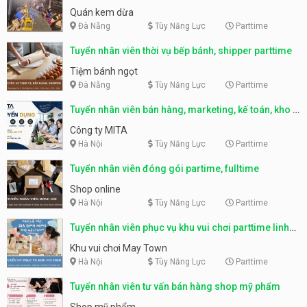
Quán kem dừa
Đà Nẵng
Tùy Năng Lực
Parttime
Tuyển nhân viên thời vụ bếp bánh, shipper parttime
Tiệm bánh ngọt
Đà Nẵng
Tùy Năng Lực
Parttime
Tuyển nhân viên bán hàng, marketing, kế toán, kho –
parttime, fulltime
Công ty MITA
Hà Nội
Tùy Năng Lực
Parttime
Tuyển nhân viên đóng gói partime, fulltime
Shop online
Hà Nội
Tùy Năng Lực
Parttime
Tuyển nhân viên phục vụ khu vui chơi parttime linh
động
Khu vui chơi May Town
Hà Nội
Tùy Năng Lực
Parttime
Tuyển nhân viên tư vấn bán hàng shop mỹ phẩm
Shop mỹ phẩm