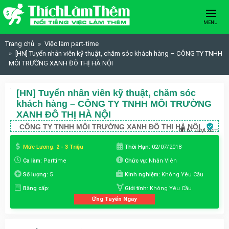
Skip to content
MENU
Trang chủ
Việc làm part-time
[HN] Tuyển nhân viên kỹ thuật, chăm sóc khách hàng – CÔNG TY TNHH
MÔI TRƯỜNG XANH ĐÔ THỊ HÀ NỘI
[HN] Tuyển nhân viên kỹ thuật, chăm sóc
khách hàng – CÔNG TY TNHH MÔI TRƯỜNG
XANH ĐÔ THỊ HÀ NỘI
CÔNG TY TNHH MÔI TRƯỜNG XANH ĐÔ THỊ HÀ NỘI
67 Lượt xem
Mức Lương:
2 - 3 Triệu
Thời Hạn:
02/07/2018
Ca làm:
Parttime
Chức vụ:
Nhân Viên
Số lượng:
5
Kinh nghiệm:
Không Yêu Cầu
Bằng cấp:
Giới tính:
Không Yêu Cầu
Ứng Tuyển Ngay