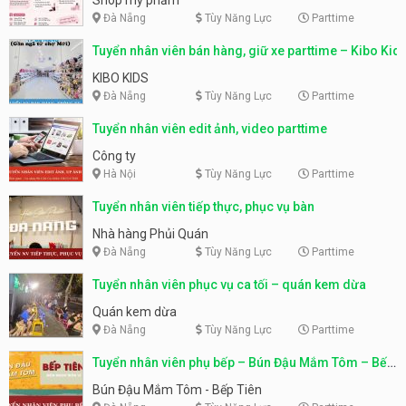
Đà Nẵng
Tùy Năng Lực
Parttime
Tuyển nhân viên bán hàng, giữ xe parttime – Kibo Kid
KIBO KIDS
Đà Nẵng
Tùy Năng Lực
Parttime
Tuyển nhân viên edit ảnh, video parttime
Công ty
Hà Nội
Tùy Năng Lực
Parttime
Tuyển nhân viên tiếp thực, phục vụ bàn
Nhà hàng Phủi Quán
Đà Nẵng
Tùy Năng Lực
Parttime
Tuyển nhân viên phục vụ ca tối – quán kem dừa
Quán kem dừa
Đà Nẵng
Tùy Năng Lực
Parttime
Tuyển nhân viên phụ bếp – Bún Đậu Mắm Tôm – Bếp
Tiên
Bún Đậu Mắm Tôm - Bếp Tiên