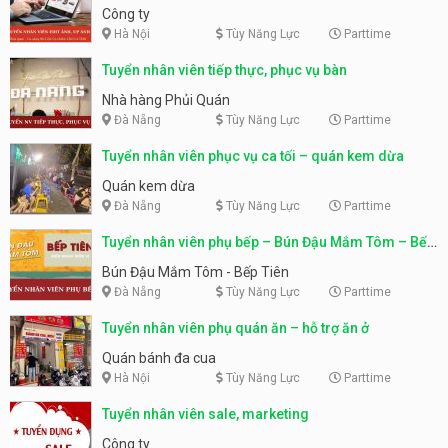
Công ty
Hà Nội
Tùy Năng Lực
Parttime
Tuyển nhân viên tiếp thực, phục vụ bàn
Nhà hàng Phủi Quán
Đà Nẵng
Tùy Năng Lực
Parttime
Tuyển nhân viên phục vụ ca tối – quán kem dừa
Quán kem dừa
Đà Nẵng
Tùy Năng Lực
Parttime
Tuyển nhân viên phụ bếp – Bún Đậu Mắm Tôm – Bếp
Tiên
Bún Đậu Mắm Tôm - Bếp Tiên
Đà Nẵng
Tùy Năng Lực
Parttime
Tuyển nhân viên phụ quán ăn – hỗ trợ ăn ở
Quán bánh đa cua
Hà Nội
Tùy Năng Lực
Parttime
Tuyển nhân viên sale, marketing
Công ty