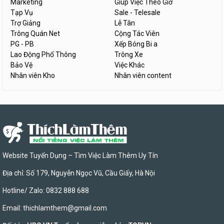
Marketing
Giúp Việc Theo Giờ
Tạp Vụ
Sale - Telesale
Trợ Giảng
Lễ Tân
Trông Quán Net
Cộng Tác Viên
PG - PB
Xếp Bóng Bi a
Lao Động Phổ Thông
Trông Xe
Bảo Vệ
Việc Khác
Nhân viên Kho
Nhân viên content
Website Tuyển Dụng – Tìm Việc Làm Thêm Uy Tín
Địa chỉ: Số 179, Nguyễn Ngọc Vũ, Cầu Giấy, Hà Nội
Hotline/ Zalo: 0832 888 688
Email:
thichlamthem@gmail.com