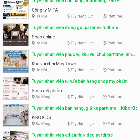
Tuyển nhân viên bán hàng, marketing, kho –
parttime, fulltime
Công ty MITA
Hà Nội
Tùy Năng Lực
Parttime
Tuyển nhân viên đóng gói partime, fulltime
Shop online
Hà Nội
Tùy Năng Lực
Parttime
Tuyển nhân viên phục vụ khu vui chơi parttime linh
động
Khu vui chơi May Town
Hà Nội
Tùy Năng Lực
Parttime
Tuyển nhân viên tư vấn bán hàng shop mỹ phẩm
Shop mỹ phẩm
Đà Nẵng
Tùy Năng Lực
Parttime
Tuyển nhân viên bán hàng, giữ xe parttime – Kibo Kid
KIBO KIDS
Đà Nẵng
Tùy Năng Lực
Parttime
Tuyển nhân viên edit ảnh, video parttime