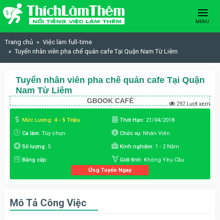
Skip to content
MENU
Trang chủ
Việc làm full-time
Tuyển nhân viên pha chế quán cafe Tại Quận Nam Từ Liêm
Tuyển nhân viên pha chế quán cafe Tại Quận
Nam Từ Liêm
GBOOK CAFÉ
297 Lượt xem
Mức Lương:
4 - 5 Triệu
Thời Hạn:
21/04/2018
Ca làm:
Tùy chọn
Chức vụ:
Nhân Viên
Số lượng:
5
Kinh nghiệm:
1 - 2 Năm
Bằng cấp:
Giới tính:
Không Yêu Cầu
Ứng Tuyển Ngay
Mô Tả Công Việc