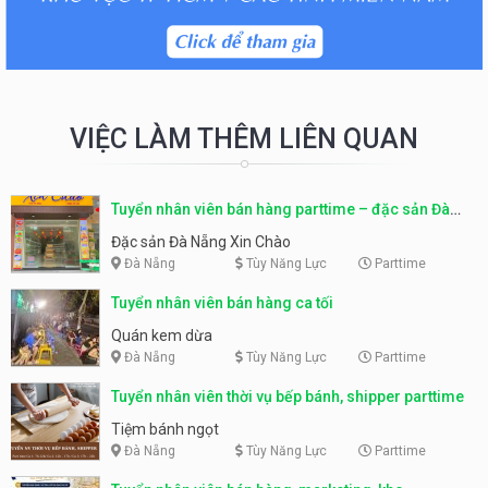
VIỆC LÀM THÊM LIÊN QUAN
Tuyển nhân viên bán hàng parttime – đặc sản Đà
Nẵng
Đặc sản Đà Nẵng Xin Chào
Đà Nẵng
Tùy Năng Lực
Parttime
Tuyển nhân viên bán hàng ca tối
Quán kem dừa
Đà Nẵng
Tùy Năng Lực
Parttime
Tuyển nhân viên thời vụ bếp bánh, shipper parttime
Tiệm bánh ngọt
Đà Nẵng
Tùy Năng Lực
Parttime