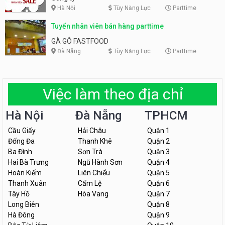
Hà Nội
Tùy Năng Lực
Parttime
Tuyển nhân viên bán hàng parttime
GÀ GÔ FASTFOOD
Đà Nẵng
Tùy Năng Lực
Parttime
Việc làm theo địa chỉ
Hà Nội
Đà Nẵng
TPHCM
Cầu Giấy
Hải Châu
Quận 1
Đống Đa
Thanh Khê
Quận 2
Ba Đình
Sơn Trà
Quận 3
Hai Bà Trưng
Ngũ Hành Sơn
Quận 4
Hoàn Kiếm
Liên Chiểu
Quận 5
Thanh Xuân
Cẩm Lệ
Quận 6
Tây Hồ
Hòa Vang
Quận 7
Long Biên
Quận 8
Hà Đông
Quận 9