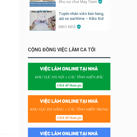
Khu vui chơi May Town
Tuyển nhân viên bán hàng,
giữ xe parttime – Kibo Kid
KIBO KIDS
Tuyển nhân viên edit ảnh,
video parttime
CỘNG ĐỒNG VIỆC LÀM CA TỐI
Công ty
Tuyển nhân viên tiếp thực,
phục vụ bàn
Nhà hàng Phủi Quán
Tuyển nhân viên phụ quán ăn
– hỗ trợ ăn ở
Quán bánh đa cua
Tuyển nhân viên bán hàng
parttime
GÀ GÔ FASTFOOD