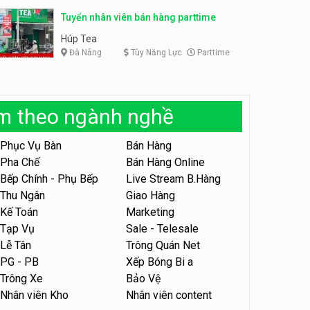
Tuyển nhân viên bán hàng parttime
Tuyển nhân viên bán hàng
parttime
Húp Tea
Húp Tea
Đà Nẵng
Tùy Năng Lực
Parttime
Tuyển nhân viên pha chế
tiệm trà sữa
TRÀ SỮA THÁI LAN
àm theo ngành nghề
SONGKRAN
Tuyển nhân viên tư vấn bán
Phục Vụ Bàn
Bán Hàng
hàng tiệm bánh ngọt
Pha Chế
Bán Hàng Online
Tiệm bánh ngọt
Bếp Chính - Phụ Bếp
Live Stream B.Hàng
Thu Ngân
Giao Hàng
Tuyển nhân viên văn phòng
Kế Toán
Marketing
parttime
Tạp Vụ
Sale - Telesale
Shop online
Lễ Tân
Trông Quán Net
PG - PB
Xếp Bóng Bi a
Tuyển nhân viên pha chế,
Trông Xe
Bảo Vệ
phục vụ bàn
Nhân viên Kho
Nhân viên content
SNACK BAR NHẬT