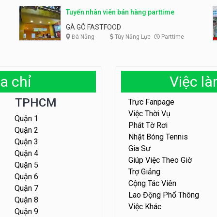
Tuyển nhân viên bán hàng parttime
GÀ GÔ FASTFOOD
Đà Nẵng
Tùy Năng Lực
Parttime
a chỉ
Việc l
TPHCM
Trực Fanpage
Việc Thời Vụ
Quận 1
Phát Tờ Rơi
Quận 2
Nhặt Bóng Tennis
Quận 3
Gia Sư
Quận 4
Giúp Việc Theo Giờ
Quận 5
Trợ Giảng
Quận 6
Cộng Tác Viên
Quận 7
Lao Động Phổ Thông
Quận 8
Việc Khác
Quận 9