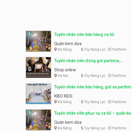
Tuyển nhân viên bán hàng ca tối
Quán kem dừa
Đà Nẵng
Tùy Năng Lực
Parttime
Tuyển nhân viên đóng gói partime,
fulltime
Shop online
Hà Nội
Tùy Năng Lực
Parttime
Tuyển nhân viên bán hàng, giữ xe parttim
– Kibo Kid
KIBO KIDS
Đà Nẵng
Tùy Năng Lực
Parttime
Tuyển nhân viên phục vụ ca tối – quán k
dừa
Quán kem dừa
Đà Nẵng
Tùy Năng Lực
Parttime