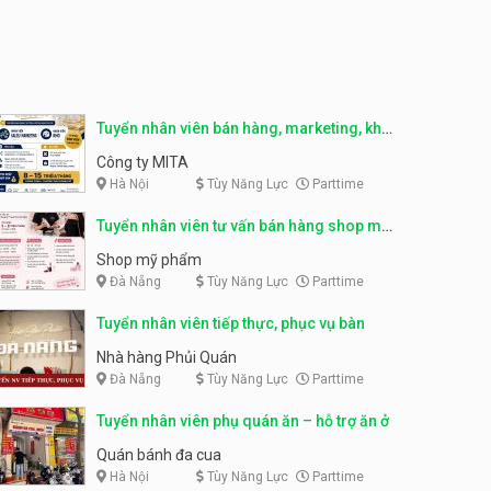
Tuyển nhân viên phục vụ ca
tối – quán kem dừa
Tuyển nhân viên pha chế,
phục vụ bàn parttime
Quán kem dừa
Cafe Vợt
Tuyển nhân viên phụ bếp –
Tuyển nhân viên bán hàng, marketing, kho
Bún Đậu Mắm Tôm – Bếp
– parttime, fulltime
Công ty MITA
Tiên
Bún Đậu Mắm Tôm - Bếp Tiên
Hà Nội
Tùy Năng Lực
Parttime
Tuyển nhân viên tư vấn bán hàng shop mỹ
Tuyển nhân viên phụ quán ăn
– hỗ trợ ăn ở
phẩm
Shop mỹ phẩm
Quán bánh đa cua
Đà Nẵng
Tùy Năng Lực
Parttime
Tuyển nhân viên tiếp thực, phục vụ bàn
Tuyển nhân viên sale,
marketing
Nhà hàng Phủi Quán
Công ty
Đà Nẵng
Tùy Năng Lực
Parttime
Tuyển nhân viên phụ quán ăn – hỗ trợ ăn ở
Tuyển nhân viên bán hàng
parttime
Quán bánh đa cua
GÀ GÔ FASTFOOD
Hà Nội
Tùy Năng Lực
Parttime