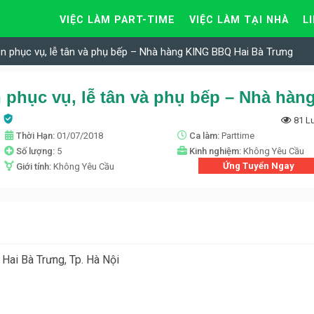
VIỆC LÀM PART-TIME
VIỆC LÀM TẠI NHÀ
L
ên phục vụ, lễ tân và phụ bếp – Nhà hàng KING BBQ Hai Bà Trưng
g
81 L
Thời Hạn:
01/07/2018
Ca làm:
Parttime
Số lượng:
5
Kinh nghiệm:
Không Yêu Cầu
Ứng Tuyển Ngay
Giới tính:
Không Yêu Cầu
 Hai Bà Trưng
,
Tp. Hà Nội