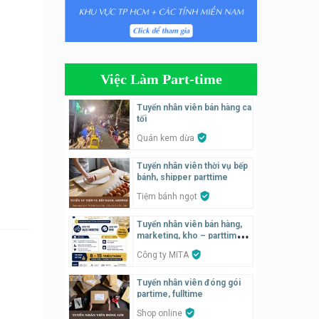
Tuyển nhân viên bán hàng
parttime
Húp Tea
Việc Làm Part-time
Tuyển nhân viên pha chế
tiệm trà sữa
Tuyển nhân viên bán hàng ca
TRÀ SỮA THÁI LAN
tối
SONGKRAN
Quán kem dừa
Tuyển nhân viên tư vấn bán
Tuyển nhân viên thời vụ bếp
hàng tiệm bánh ngọt
bánh, shipper parttime
Tiệm bánh ngọt
Tiệm bánh ngọt
Tuyển nhân viên pha chế,
Tuyển nhân viên bán hàng,
phục vụ bàn
marketing, kho – parttime,
fulltime
SNACK BAR NHẬT
Công ty MITA
Tuyển nhân viên đóng gói
Tuyển quản lý, kế toán ca,
partime, fulltime
bếp, bếp chính lương cao
Shop online
Nhà hàng Phố Men Chill