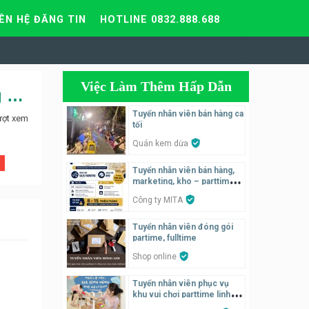
IÊN HỆ ĐĂNG TIN
HOTLINE 0832.888.688
Việc Làm Thêm Hấp Dẫn
[HN] Tuyển nhân viên phục vụ, lễ tân và phụ bếp – Nhà hàng KING BBQ Hai Bà Trưng
Tuyển nhân viên bán hàng ca
ượt xem
tối
Quán kem dừa
Tuyển nhân viên bán hàng,
marketing, kho – parttime,
fulltime
Công ty MITA
Tuyển nhân viên đóng gói
partime, fulltime
Shop online
Tuyển nhân viên phục vụ
khu vui chơi parttime linh
động