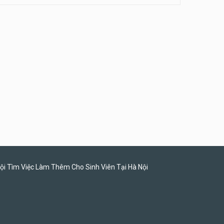
Tuyển quản lý, kế toán ca,
bếp, bếp chính lương cao
Nhà hàng Phố Men Chill
ội Tìm Việc Làm Thêm Cho Sinh Viên Tại Hà Nội