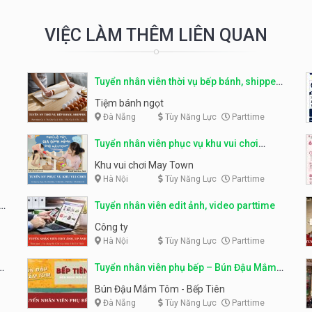
VIỆC LÀM THÊM LIÊN QUAN
Tuyển nhân viên thời vụ bếp bánh, shipper
parttime
Tiệm bánh ngọt
Đà Nẵng
Tùy Năng Lực
Parttime
Tuyển nhân viên phục vụ khu vui chơi
parttime linh động
Khu vui chơi May Town
Hà Nội
Tùy Năng Lực
Parttime
e
Tuyển nhân viên edit ảnh, video parttime
Công ty
Hà Nội
Tùy Năng Lực
Parttime
em
Tuyển nhân viên phụ bếp – Bún Đậu Mắm
Tôm – Bếp Tiên
Bún Đậu Mắm Tôm - Bếp Tiên
Đà Nẵng
Tùy Năng Lực
Parttime