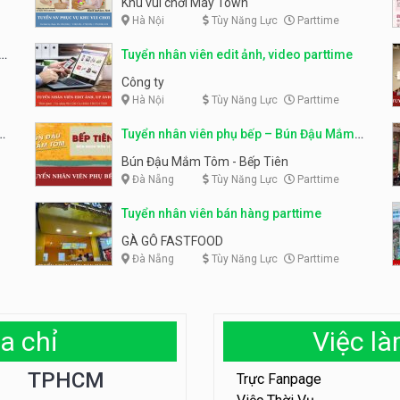
Khu vui chơi May Town
Hà Nội
Tùy Năng Lực
Parttime
e
Tuyển nhân viên edit ảnh, video parttime
Công ty
Hà Nội
Tùy Năng Lực
Parttime
em
Tuyển nhân viên phụ bếp – Bún Đậu Mắm
Tôm – Bếp Tiên
Bún Đậu Mắm Tôm - Bếp Tiên
Đà Nẵng
Tùy Năng Lực
Parttime
Tuyển nhân viên bán hàng parttime
GÀ GÔ FASTFOOD
Đà Nẵng
Tùy Năng Lực
Parttime
a chỉ
Việc l
TPHCM
Trực Fanpage