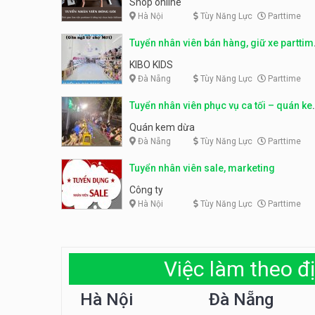
Shop online
Hà Nội
Tùy Năng Lực
Parttime
Tuyển nhân viên bán hàng, giữ xe parttim
– Kibo Kid
KIBO KIDS
Đà Nẵng
Tùy Năng Lực
Parttime
Tuyển nhân viên phục vụ ca tối – quán k
dừa
Quán kem dừa
Đà Nẵng
Tùy Năng Lực
Parttime
Tuyển nhân viên sale, marketing
Công ty
Hà Nội
Tùy Năng Lực
Parttime
Việc làm theo đị
Hà Nội
Đà Nẵng