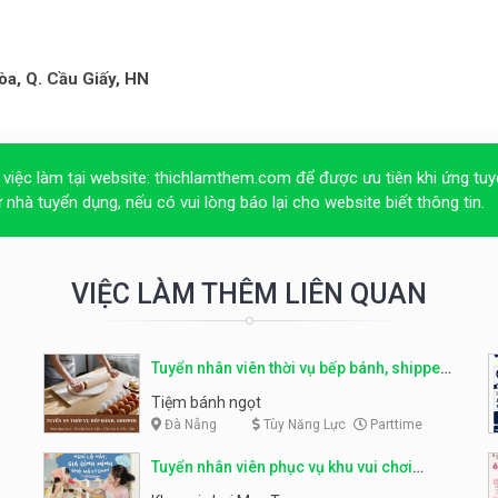
òa, Q. Cầu Giấy, HN
 việc làm tại website:
thichlamthem.com
để được ưu tiên khi ứng tuy
ừ nhà tuyển dụng, nếu có vui lòng báo lại cho website biết thông tin.
VIỆC LÀM THÊM LIÊN QUAN
Tuyển nhân viên thời vụ bếp bánh, shipper
parttime
Tiệm bánh ngọt
Đà Nẵng
Tùy Năng Lực
Parttime
Tuyển nhân viên phục vụ khu vui chơi
parttime linh động