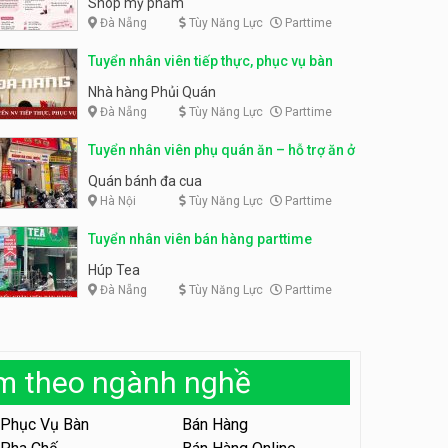
Shop mỹ phẩm
Đà Nẵng
Tùy Năng Lực
Parttime
Tuyển nhân viên phục vụ ca
tối – quán kem dừa
Tuyển nhân viên pha chế,
phục vụ bàn parttime
Tuyển nhân viên tiếp thực, phục vụ bàn
Quán kem dừa
Cafe Vợt
Nhà hàng Phủi Quán
Đà Nẵng
Tùy Năng Lực
Parttime
Tuyển nhân viên phụ bếp –
Bún Đậu Mắm Tôm – Bếp
Tiên
Tuyển nhân viên phụ quán ăn – hỗ trợ ăn ở
Bún Đậu Mắm Tôm - Bếp Tiên
Quán bánh đa cua
Hà Nội
Tùy Năng Lực
Parttime
Tuyển nhân viên phụ quán ăn
– hỗ trợ ăn ở
Tuyển nhân viên bán hàng parttime
Quán bánh đa cua
Húp Tea
Đà Nẵng
Tùy Năng Lực
Parttime
Tuyển nhân viên sale,
marketing
Công ty
àm theo ngành nghề
Tuyển nhân viên bán hàng
parttime
Phục Vụ Bàn
Bán Hàng
GÀ GÔ FASTFOOD