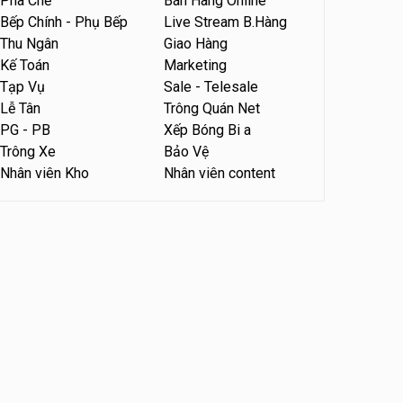
Pha Chế
Bán Hàng Online
Bếp Chính - Phụ Bếp
Live Stream B.Hàng
Tuyển nhân viên bán hàng
parttime
Thu Ngân
Giao Hàng
Kế Toán
Marketing
Húp Tea
Tạp Vụ
Sale - Telesale
Tuyển nhân viên pha chế
Lễ Tân
Trông Quán Net
tiệm trà sữa
PG - PB
Xếp Bóng Bi a
TRÀ SỮA THÁI LAN
Trông Xe
Bảo Vệ
SONGKRAN
Nhân viên Kho
Nhân viên content
Tuyển nhân viên tư vấn bán
hàng tiệm bánh ngọt
Tiệm bánh ngọt
Tuyển nhân viên văn phòng
parttime
Shop online
Tuyển nhân viên pha chế,
phục vụ bàn
SNACK BAR NHẬT