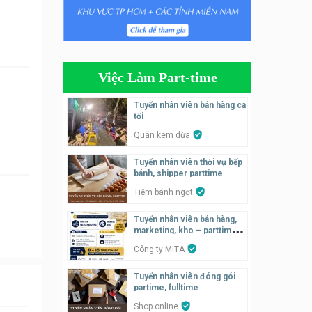
Tuyển nhân viên bán hàng
parttime
Húp Tea
Việc Làm Part-time
Tuyển nhân viên pha chế
tiệm trà sữa
Tuyển nhân viên bán hàng ca
TRÀ SỮA THÁI LAN
tối
SONGKRAN
Quán kem dừa
Tuyển nhân viên tư vấn bán
Tuyển nhân viên thời vụ bếp
hàng tiệm bánh ngọt
bánh, shipper parttime
Tiệm bánh ngọt
Tiệm bánh ngọt
Tuyển nhân viên pha chế,
Tuyển nhân viên bán hàng,
phục vụ bàn
marketing, kho – parttime,
fulltime
SNACK BAR NHẬT
Công ty MITA
Tuyển nhân viên đóng gói
Tuyển quản lý, kế toán ca,
partime, fulltime
bếp, bếp chính lương cao
Shop online
Nhà hàng Phố Men Chill