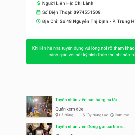
Người Liên Hệ:
Chị Lành
Số Điện Thoại:
0974551508
Địa Chỉ:
Số 48 Nguyễn Thị Định - P. Trung H
Khi liên hệ nhà tuyển dụng vui lòng nói rõ tham khảo
cảnh giác với bất kỳ hình thức thu phí nào t
Tuyển nhân viên bán hàng ca tối
Quán kem dừa
Đà Nẵng
Tùy Năng Lực
Parttime
Tuyển nhân viên đóng gói partime,
fulltime