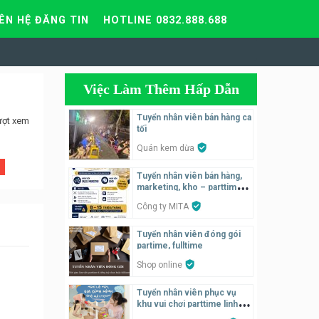
IÊN HỆ ĐĂNG TIN
HOTLINE 0832.888.688
Việc Làm Thêm Hấp Dẫn
Tuyển nhân viên bán hàng ca
ượt xem
tối
Quán kem dừa
Tuyển nhân viên bán hàng,
marketing, kho – parttime,
fulltime
Công ty MITA
Tuyển nhân viên đóng gói
partime, fulltime
Shop online
Tuyển nhân viên phục vụ
khu vui chơi parttime linh
động