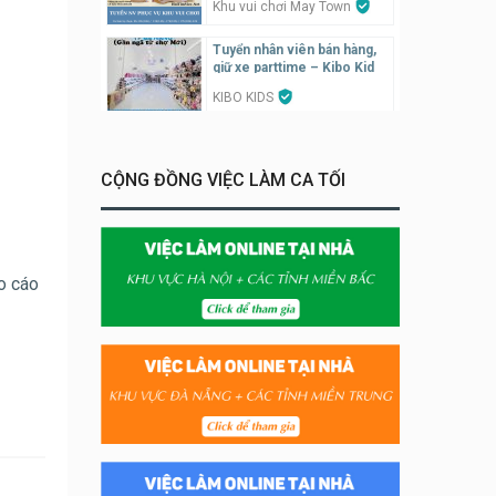
Khu vui chơi May Town
Tuyển nhân viên bán hàng,
giữ xe parttime – Kibo Kid
KIBO KIDS
Tuyển nhân viên edit ảnh,
video parttime
CỘNG ĐỒNG VIỆC LÀM CA TỐI
Công ty
Tuyển nhân viên tiếp thực,
phục vụ bàn
o cáo
Nhà hàng Phủi Quán
Tuyển nhân viên phụ quán ăn
– hỗ trợ ăn ở
Quán bánh đa cua
Tuyển nhân viên bán hàng
parttime
GÀ GÔ FASTFOOD