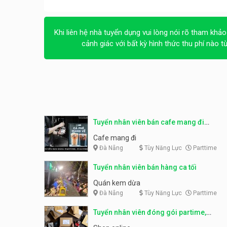
Khi liên hệ nhà tuyển dụng vui lòng nói rõ tham khảo
cảnh giác với bất kỳ hình thức thu phí nào t
Tuyển nhân viên bán cafe mang đi
parttime, fulltime
Cafe mang đi
Đà Nẵng
Tùy Năng Lực
Parttime
Tuyển nhân viên bán hàng ca tối
Quán kem dừa
Đà Nẵng
Tùy Năng Lực
Parttime
Tuyển nhân viên đóng gói partime,
fulltime