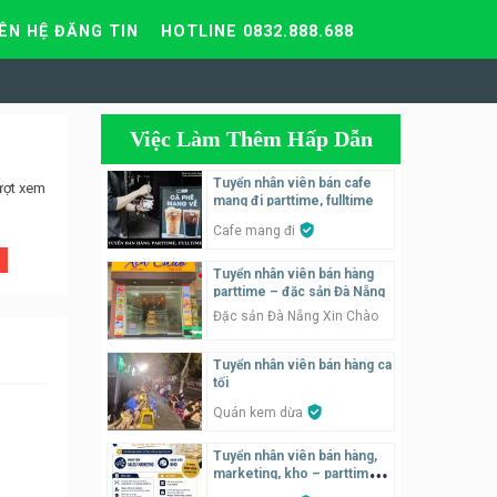
IÊN HỆ ĐĂNG TIN
HOTLINE 0832.888.688
Việc Làm Thêm Hấp Dẫn
Tuyển nhân viên bán cafe
ượt xem
mang đi parttime, fulltime
Cafe mang đi
Tuyển nhân viên bán hàng
parttime – đặc sản Đà Nẵng
Đặc sản Đà Nẵng Xin Chào
Tuyển nhân viên bán hàng ca
tối
Quán kem dừa
Tuyển nhân viên bán hàng,
marketing, kho – parttime,
fulltime