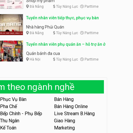
Shop mỹ phẩm
Đà Nẵng
Tùy Năng Lực
Parttime
Tuyển nhân viên bán hàng,
giữ xe parttime – Kibo Kid
Tuyển nhân viên content,
Tuyển nhân viên tiếp thực, phục vụ bàn
trực page, thu ngân parttime
KIBO KIDS
lương cao
GRAVI ESCAPE ROOM
Nhà hàng Phủi Quán
Đà Nẵng
Tùy Năng Lực
Parttime
Tuyển nhân viên edit ảnh,
video parttime
Tuyển nhân viên phụ quán ăn – hỗ trợ ăn ở
Công ty
Quán bánh đa cua
Hà Nội
Tùy Năng Lực
Parttime
Tuyển nhân viên tiếp thực,
phục vụ bàn
Nhà hàng Phủi Quán
àm theo ngành nghề
Tuyển nhân viên phục vụ ca
tối – quán kem dừa
Phục Vụ Bàn
Bán Hàng
Quán kem dừa
Pha Chế
Bán Hàng Online
Bếp Chính - Phụ Bếp
Live Stream B.Hàng
Tuyển nhân viên phụ bếp –
Bún Đậu Mắm Tôm – Bếp
Thu Ngân
Giao Hàng
Tiên
Bún Đậu Mắm Tôm - Bếp Tiên
Kế Toán
Marketing