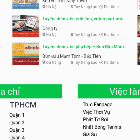
Khu vui chơi May Town
Hà Nội
Tùy Năng Lực
Parttime
e
Tuyển nhân viên edit ảnh, video parttime
Công ty
Hà Nội
Tùy Năng Lực
Parttime
em
Tuyển nhân viên phụ bếp – Bún Đậu Mắm
Tôm – Bếp Tiên
Bún Đậu Mắm Tôm - Bếp Tiên
Đà Nẵng
Tùy Năng Lực
Parttime
a chỉ
Việc l
TPHCM
Trực Fanpage
Việc Thời Vụ
Quận 1
Phát Tờ Rơi
Quận 2
Nhặt Bóng Tennis
Quận 3
Gia Sư
Quận 4