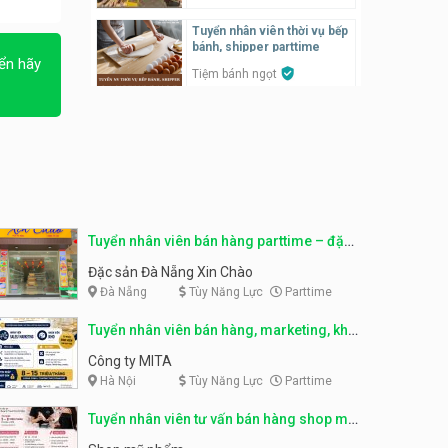
Tuyển nhân viên thời vụ bếp
Tuyển nhân viên pha chế,
bánh, shipper parttime
phục vụ bàn
ển hãy
Tiệm bánh ngọt
SNACK BAR NHẬT
Tuyển nhân viên bán hàng,
marketing, kho – parttime,
Tuyển quản lý, kế toán ca,
fulltime
bếp, bếp chính lương cao
Công ty MITA
Nhà hàng Phố Men Chill
Tuyển nhân viên đóng gói
partime, fulltime
Tuyển nhân viên đóng gói
parttime
Tuyển nhân viên bán hàng parttime – đặc
Shop online
Shop online
sản Đà Nẵng
Đặc sản Đà Nẵng Xin Chào
Đà Nẵng
Tùy Năng Lực
Parttime
Tuyển nhân viên phục vụ
khu vui chơi parttime linh
Tuyển nhân viên phục vụ
động
bàn, phụ bếp
Tuyển nhân viên bán hàng, marketing, kho
Khu vui chơi May Town
MEEAWN TOWN x Chim quay
– parttime, fulltime
Công ty MITA
Hà Nội
Tùy Năng Lực
Parttime
Tuyển nhân viên tư vấn bán
hàng shop mỹ phẩm
Tuyển nhân viên phục vụ
bàn parttime
Tuyển nhân viên tư vấn bán hàng shop mỹ
Shop mỹ phẩm
phẩm
Quán ăn, Cafe