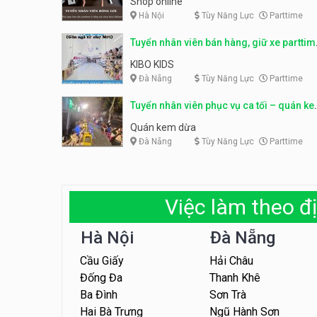
Shop online
Hà Nội
Tùy Năng Lực
Parttime
Tuyển nhân viên bán hàng, giữ xe parttim
– Kibo Kid
KIBO KIDS
Đà Nẵng
Tùy Năng Lực
Parttime
Tuyển nhân viên phục vụ ca tối – quán k
dừa
Quán kem dừa
Đà Nẵng
Tùy Năng Lực
Parttime
Việc làm theo đị
Hà Nội
Đà Nẵng
Cầu Giấy
Hải Châu
Đống Đa
Thanh Khê
Ba Đình
Sơn Trà
Hai Bà Trưng
Ngũ Hành Sơn