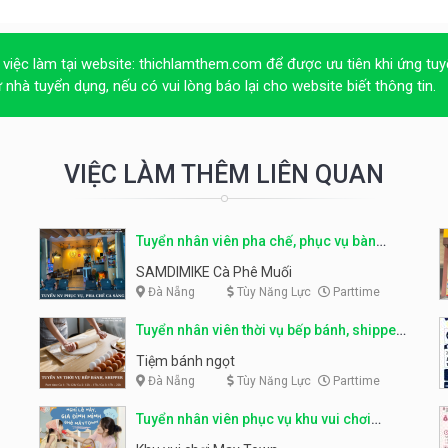
 việc làm tại website:
thichlamthem.com
để được ưu tiên khi ứng tuy
ừ nhà tuyển dụng, nếu có vui lòng báo lại cho website biết thông tin.
VIỆC LÀM THÊM LIÊN QUAN
Tuyển nhân viên pha chế, phục vụ bàn
parttime
SAMDIMIKE Cà Phê Muối
Đà Nẵng
Tùy Năng Lực
Parttime
Tuyển nhân viên thời vụ bếp bánh, shipper
parttime
Tiệm bánh ngọt
Đà Nẵng
Tùy Năng Lực
Parttime
Tuyển nhân viên phục vụ khu vui chơi
parttime linh động