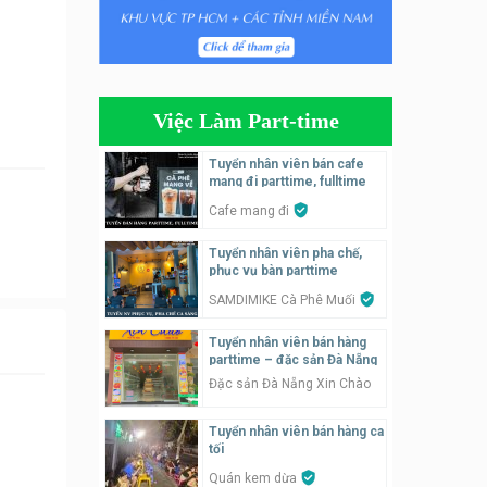
Tuyển nhân viên phụ quán ăn
– hỗ trợ ăn ở
Quán bánh đa cua
Việc Làm Part-time
Tuyển nhân viên bán hàng
parttime
Tuyển nhân viên bán cafe
mang đi parttime, fulltime
GÀ GÔ FASTFOOD
Cafe mang đi
Tuyển nhân viên bán hàng
Tuyển nhân viên pha chế,
parttime
phục vụ bàn parttime
Húp Tea
SAMDIMIKE Cà Phê Muối
Tuyển nhân viên pha chế
Tuyển nhân viên bán hàng
tiệm trà sữa
parttime – đặc sản Đà Nẵng
TRÀ SỮA THÁI LAN
Đặc sản Đà Nẵng Xin Chào
SONGKRAN
Tuyển nhân viên bán hàng ca
Tuyển nhân viên tư vấn bán
tối
hàng tiệm bánh ngọt
Quán kem dừa
Tiệm bánh ngọt