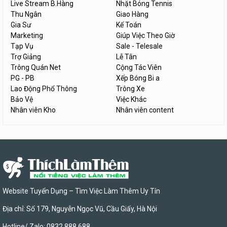
Live Stream B.Hàng
Nhặt Bóng Tennis
Thu Ngân
Giao Hàng
Gia Sư
Kế Toán
Marketing
Giúp Việc Theo Giờ
Tạp Vụ
Sale - Telesale
Trợ Giảng
Lễ Tân
Trông Quán Net
Cộng Tác Viên
PG - PB
Xếp Bóng Bi a
Lao Động Phổ Thông
Trông Xe
Bảo Vệ
Việc Khác
Nhân viên Kho
Nhân viên content
Website Tuyển Dụng – Tìm Việc Làm Thêm Uy Tín
Địa chỉ: Số 179, Nguyễn Ngọc Vũ, Cầu Giấy, Hà Nội
Hotline/ Zalo: 0832 888 688