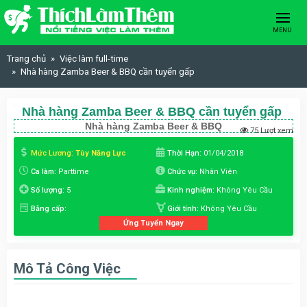
Skip to content
MENU
Trang chủ
Việc làm full-time
Nhà hàng Zamba Beer & BBQ cần tuyển gấp
Nhà hàng Zamba Beer & BBQ cần tuyển gấp
Nhà hàng Zamba Beer & BBQ
75 Lượt xem
Mức Lương:
Tùy Năng Lực
Thời Hạn:
01/04/2018
Ca làm:
Parttime
Chức vụ:
Nhân Viên
Số lượng:
5
Kinh nghiệm:
Không Yêu Cầu
Bằng cấp:
Giới tính:
Không Yêu Cầu
Ứng Tuyển Ngay
Mô Tả Công Việc