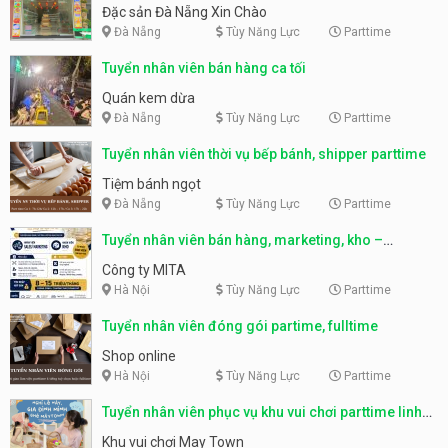
Nẵng
Đặc sản Đà Nẵng Xin Chào
Đà Nẵng
Tùy Năng Lực
Parttime
Tuyển nhân viên bán hàng ca tối
Quán kem dừa
Đà Nẵng
Tùy Năng Lực
Parttime
Tuyển nhân viên thời vụ bếp bánh, shipper parttime
Tiệm bánh ngọt
Đà Nẵng
Tùy Năng Lực
Parttime
Tuyển nhân viên bán hàng, marketing, kho –
parttime, fulltime
Công ty MITA
Hà Nội
Tùy Năng Lực
Parttime
Tuyển nhân viên đóng gói partime, fulltime
Shop online
Hà Nội
Tùy Năng Lực
Parttime
Tuyển nhân viên phục vụ khu vui chơi parttime linh
động
Khu vui chơi May Town