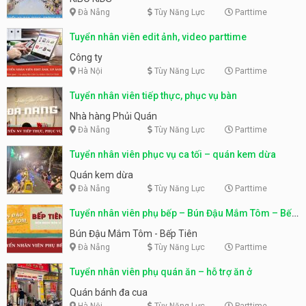
Đà Nẵng
Tùy Năng Lực
Parttime
Tuyển nhân viên edit ảnh, video parttime
Công ty
Hà Nội
Tùy Năng Lực
Parttime
Tuyển nhân viên tiếp thực, phục vụ bàn
Nhà hàng Phủi Quán
Đà Nẵng
Tùy Năng Lực
Parttime
Tuyển nhân viên phục vụ ca tối – quán kem dừa
Quán kem dừa
Đà Nẵng
Tùy Năng Lực
Parttime
Tuyển nhân viên phụ bếp – Bún Đậu Mắm Tôm – Bếp
Tiên
Bún Đậu Mắm Tôm - Bếp Tiên
Đà Nẵng
Tùy Năng Lực
Parttime
Tuyển nhân viên phụ quán ăn – hỗ trợ ăn ở
Quán bánh đa cua
Hà Nội
Tùy Năng Lực
Parttime