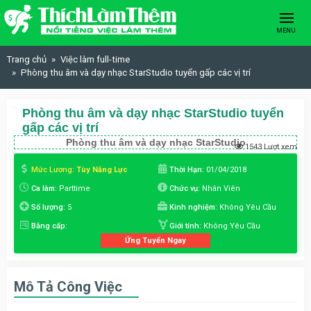
Skip to content
MENU
Trang chủ
Việc làm full-time
Phòng thu âm và dạy nhạc StarStudio tuyển gấp các vị trí
Phòng thu âm và dạy nhạc StarStudio tuyển
gấp các vị trí
Phòng thu âm và dạy nhạc StarStudio
1543 Lượt xem
Mức Lương:
Tùy Năng Lực
Thời Hạn:
01/04/2018
Ca làm:
Parttime
Chức vụ:
Nhân Viên
Số lượng:
5
Kinh nghiệm:
Không Yêu Cầu
Bằng cấp:
Giới tính:
Không Yêu Cầu
Ứng Tuyển Ngay
Mô Tả Công Việc