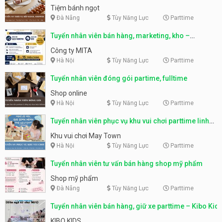
Tiệm bánh ngọt
Đà Nẵng
Tùy Năng Lực
Parttime
Tuyển nhân viên bán hàng, marketing, kho –
parttime, fulltime
Công ty MITA
Hà Nội
Tùy Năng Lực
Parttime
Tuyển nhân viên đóng gói partime, fulltime
Shop online
Hà Nội
Tùy Năng Lực
Parttime
Tuyển nhân viên phục vụ khu vui chơi parttime linh
động
Khu vui chơi May Town
Hà Nội
Tùy Năng Lực
Parttime
Tuyển nhân viên tư vấn bán hàng shop mỹ phẩm
Shop mỹ phẩm
Đà Nẵng
Tùy Năng Lực
Parttime
Tuyển nhân viên bán hàng, giữ xe parttime – Kibo Kid
KIBO KIDS