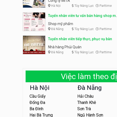
Công ty MITA
Hà Nội
Tùy Năng Lực
Parttime
Tuyển nhân viên tư vấn bán hàng shop m
phẩm
Shop mỹ phẩm
Đà Nẵng
Tùy Năng Lực
Parttime
Tuyển nhân viên tiếp thực, phục vụ bàn
Nhà hàng Phủi Quán
Đà Nẵng
Tùy Năng Lực
Parttime
Việc làm theo đị
Hà Nội
Đà Nẵng
Cầu Giấy
Hải Châu
Đống Đa
Thanh Khê
Ba Đình
Sơn Trà
Hai Bà Trưng
Ngũ Hành Sơn