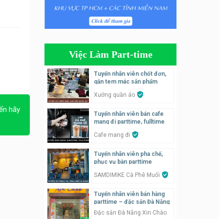
Tuyển nhân viên tiếp thực,
phục vụ bàn
Nhà hàng Phủi Quán
Việc Làm Part-time
Tuyển nhân viên phụ quán ăn
– hỗ trợ ăn ở
Tuyển nhân viên chốt đơn,
gắn tem mác sản phẩm
Quán bánh đa cua
Xưởng quần áo
Tuyển nhân viên bán hàng
ển hãy
Tuyển nhân viên bán cafe
parttime
mang đi parttime, fulltime
GÀ GÔ FASTFOOD
Cafe mang đi
Tuyển nhân viên bán hàng
Tuyển nhân viên pha chế,
parttime
phục vụ bàn parttime
Húp Tea
SAMDIMIKE Cà Phê Muối
Tuyển nhân viên bán hàng
Tuyển nhân viên pha chế
parttime – đặc sản Đà Nẵng
tiệm trà sữa
Đặc sản Đà Nẵng Xin Chào
TRÀ SỮA THÁI LAN