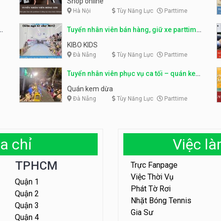
Shop online
Hà Nội
Tùy Năng Lực
Parttime
ỹ
Tuyển nhân viên bán hàng, giữ xe parttime
– Kibo Kid
KIBO KIDS
Đà Nẵng
Tùy Năng Lực
Parttime
Tuyển nhân viên phục vụ ca tối – quán kem
dừa
Quán kem dừa
Đà Nẵng
Tùy Năng Lực
Parttime
a chỉ
Việc l
TPHCM
Trực Fanpage
Việc Thời Vụ
Quận 1
Phát Tờ Rơi
Quận 2
Nhặt Bóng Tennis
Quận 3
Gia Sư
Quận 4