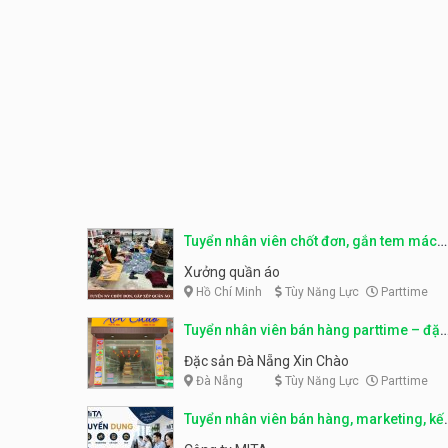
Tuyển nhân viên chốt đơn, gắn tem mác
sản phẩm
Xưởng quần áo
Hồ Chí Minh
Tùy Năng Lực
Parttime
Tuyển nhân viên bán hàng parttime – đặc
sản Đà Nẵng
Đặc sản Đà Nẵng Xin Chào
Đà Nẵng
Tùy Năng Lực
Parttime
Tuyển nhân viên bán hàng, marketing, kế
toán, kho – parttime, fulltime