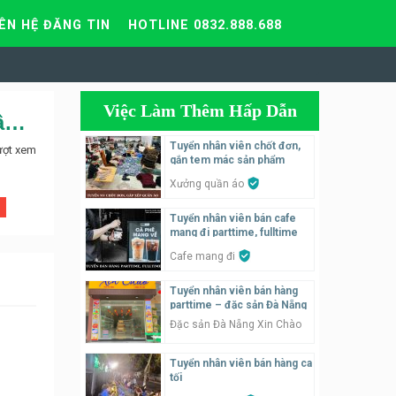
IÊN HỆ ĐĂNG TIN
HOTLINE 0832.888.688
Việc Làm Thêm Hấp Dẫn
Sinh thái nam hồng ẩm thực chợ quê cần tuyển Nam Nữ nhân viên Chạy Bàn
Tuyển nhân viên chốt đơn,
ượt xem
gắn tem mác sản phẩm
Xưởng quần áo
Tuyển nhân viên bán cafe
mang đi parttime, fulltime
Cafe mang đi
Tuyển nhân viên bán hàng
parttime – đặc sản Đà Nẵng
Đặc sản Đà Nẵng Xin Chào
Tuyển nhân viên bán hàng ca
tối