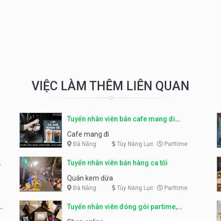
VIỆC LÀM THÊM LIÊN QUAN
Tuyển nhân viên bán cafe mang đi
parttime, fulltime
Cafe mang đi
Đà Nẵng
Tùy Năng Lực
Parttime
Tuyển nhân viên bán hàng ca tối
Quán kem dừa
Đà Nẵng
Tùy Năng Lực
Parttime
Tuyển nhân viên đóng gói partime,
fulltime