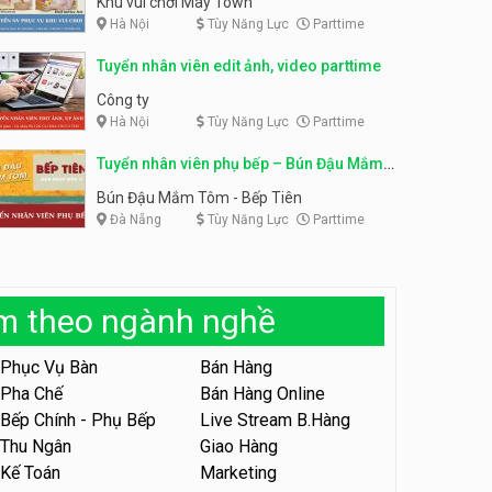
Khu vui chơi May Town
Hà Nội
Tùy Năng Lực
Parttime
Tuyển nhân viên tư vấn bán
hàng shop mỹ phẩm
Tuyển nhân viên phục vụ
Tuyển nhân viên edit ảnh, video parttime
bàn parttime
Shop mỹ phẩm
Quán ăn, Cafe
Công ty
Hà Nội
Tùy Năng Lực
Parttime
Tuyển nhân viên bán hàng,
giữ xe parttime – Kibo Kid
Tuyển nhân viên phụ bếp – Bún Đậu Mắm
KIBO KIDS
Tôm – Bếp Tiên
Bún Đậu Mắm Tôm - Bếp Tiên
Đà Nẵng
Tùy Năng Lực
Parttime
Tuyển nhân viên edit ảnh,
video parttime
Công ty
àm theo ngành nghề
Tuyển nhân viên tiếp thực,
phục vụ bàn
Phục Vụ Bàn
Bán Hàng
Nhà hàng Phủi Quán
Pha Chế
Bán Hàng Online
Bếp Chính - Phụ Bếp
Live Stream B.Hàng
Tuyển nhân viên phục vụ ca
tối – quán kem dừa
Thu Ngân
Giao Hàng
Kế Toán
Marketing
Quán kem dừa