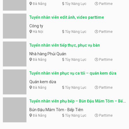
Đà Nẵng
Tùy Năng Lực
Parttime
Tuyển nhân viên edit ảnh, video parttime
Công ty
Hà Nội
Tùy Năng Lực
Parttime
Tuyển nhân viên tiếp thực, phục vụ bàn
Nhà hàng Phủi Quán
Đà Nẵng
Tùy Năng Lực
Parttime
Tuyển nhân viên phục vụ ca tối – quán kem dừa
Quán kem dừa
Đà Nẵng
Tùy Năng Lực
Parttime
Tuyển nhân viên phụ bếp – Bún Đậu Mắm Tôm – Bếp
Tiên
Bún Đậu Mắm Tôm - Bếp Tiên
Đà Nẵng
Tùy Năng Lực
Parttime