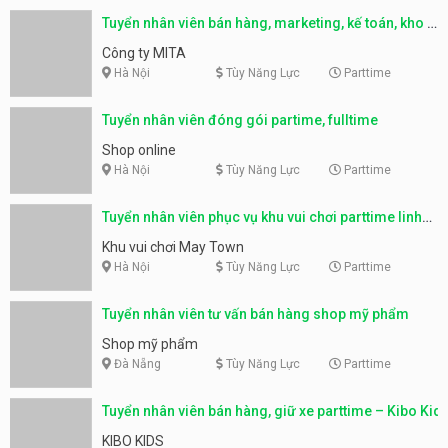
Tuyển nhân viên bán hàng, marketing, kế toán, kho –
parttime, fulltime
Công ty MITA
Hà Nội
Tùy Năng Lực
Parttime
Tuyển nhân viên đóng gói partime, fulltime
Shop online
Hà Nội
Tùy Năng Lực
Parttime
Tuyển nhân viên phục vụ khu vui chơi parttime linh
động
Khu vui chơi May Town
Hà Nội
Tùy Năng Lực
Parttime
Tuyển nhân viên tư vấn bán hàng shop mỹ phẩm
Shop mỹ phẩm
Đà Nẵng
Tùy Năng Lực
Parttime
Tuyển nhân viên bán hàng, giữ xe parttime – Kibo Kid
KIBO KIDS