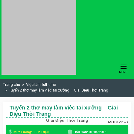
Skip to content
MENU
Trang chủ
Việc làm full-time
Tuyển 2 thợ may làm việc tại xưởng – Giai Điệu Thời Trang
Tuyển 2 thợ may làm việc tại xưởng – Giai
Điệu Thời Trang
Giai Điệu Thời Trang
103 Views
Mức Lương:
1 - 2 Triệu
Thời Hạn:
01/04/2018