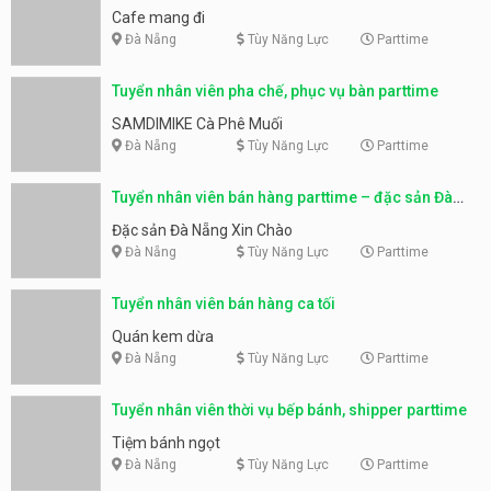
Cafe mang đi
Đà Nẵng
Tùy Năng Lực
Parttime
Tuyển nhân viên pha chế, phục vụ bàn parttime
SAMDIMIKE Cà Phê Muối
Đà Nẵng
Tùy Năng Lực
Parttime
Tuyển nhân viên bán hàng parttime – đặc sản Đà
Nẵng
Đặc sản Đà Nẵng Xin Chào
Đà Nẵng
Tùy Năng Lực
Parttime
Tuyển nhân viên bán hàng ca tối
Quán kem dừa
Đà Nẵng
Tùy Năng Lực
Parttime
Tuyển nhân viên thời vụ bếp bánh, shipper parttime
Tiệm bánh ngọt
Đà Nẵng
Tùy Năng Lực
Parttime