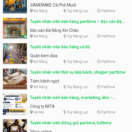
SAMDIMIKE Cà Phê Muối
Đà Nẵng
Tùy Năng Lực
Parttime
Tuyển nhân viên bán hàng parttime – đặc sản Đà
Nẵng
Đặc sản Đà Nẵng Xin Chào
Đà Nẵng
Tùy Năng Lực
Parttime
Tuyển nhân viên bán hàng ca tối
Quán kem dừa
Đà Nẵng
Tùy Năng Lực
Parttime
Tuyển nhân viên thời vụ bếp bánh, shipper parttime
Tiệm bánh ngọt
Đà Nẵng
Tùy Năng Lực
Parttime
Tuyển nhân viên bán hàng, marketing, kho –
parttime, fulltime
Công ty MITA
Hà Nội
Tùy Năng Lực
Parttime
Tuyển nhân viên đóng gói partime, fulltime
Shop online