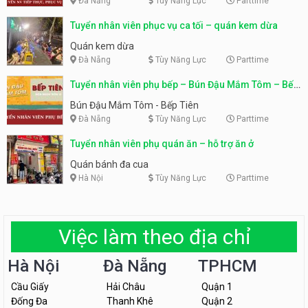
Đà Nẵng
Tùy Năng Lực
Parttime
Tuyển nhân viên phục vụ ca tối – quán kem dừa
Quán kem dừa
Đà Nẵng
Tùy Năng Lực
Parttime
Tuyển nhân viên phụ bếp – Bún Đậu Mắm Tôm – Bếp
Tiên
Bún Đậu Mắm Tôm - Bếp Tiên
Đà Nẵng
Tùy Năng Lực
Parttime
Tuyển nhân viên phụ quán ăn – hỗ trợ ăn ở
Quán bánh đa cua
Hà Nội
Tùy Năng Lực
Parttime
Việc làm theo địa chỉ
Hà Nội
Đà Nẵng
TPHCM
Cầu Giấy
Hải Châu
Quận 1
Đống Đa
Thanh Khê
Quận 2