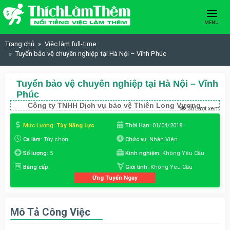
Skip to content
MENU
Trang chủ
Việc làm full-time
Tuyển bảo vệ chuyên nghiệp tại Hà Nội – Vĩnh Phúc
Tuyển bảo vệ chuyên nghiệp tại Hà Nội – Vĩnh
Phúc
Công ty TNHH Dịch vụ bảo vệ Thiên Long Vương.
30 Lượt xem
Mức Lương:
Tùy Năng Lực
Thời Hạn:
01/04/2018
Ca làm:
Tùy chọn
Chức vụ:
Nhân Viên
Số lượng:
5
Kinh nghiệm:
Không Yêu Cầu
Bằng cấp:
Giới tính:
Không Yêu Cầu
Ứng Tuyển Ngay
Mô Tả Công Việc