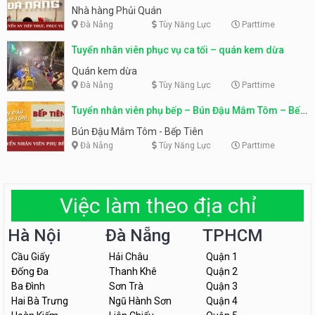
Nhà hàng Phủi Quán
Đà Nẵng
Tùy Năng Lực
Parttime
Tuyển nhân viên phục vụ ca tối – quán kem dừa
Quán kem dừa
Đà Nẵng
Tùy Năng Lực
Parttime
Tuyển nhân viên phụ bếp – Bún Đậu Mắm Tôm – Bếp
Tiên
Bún Đậu Mắm Tôm - Bếp Tiên
Đà Nẵng
Tùy Năng Lực
Parttime
Việc làm theo địa chỉ
Hà Nội
Đà Nẵng
TPHCM
Cầu Giấy
Hải Châu
Quận 1
Đống Đa
Thanh Khê
Quận 2
Ba Đình
Sơn Trà
Quận 3
Hai Bà Trưng
Ngũ Hành Sơn
Quận 4