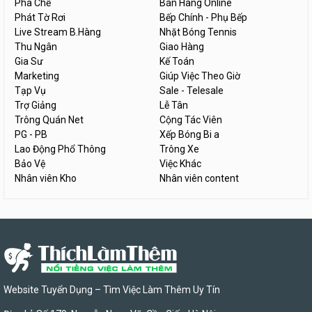
Pha Chế
Bán Hàng Online
Phát Tờ Rơi
Bếp Chính - Phụ Bếp
Live Stream B.Hàng
Nhặt Bóng Tennis
Thu Ngân
Giao Hàng
Gia Sư
Kế Toán
Marketing
Giúp Việc Theo Giờ
Tạp Vụ
Sale - Telesale
Trợ Giảng
Lễ Tân
Trông Quán Net
Cộng Tác Viên
PG - PB
Xếp Bóng Bi a
Lao Động Phổ Thông
Trông Xe
Bảo Vệ
Việc Khác
Nhân viên Kho
Nhân viên content
Website Tuyển Dụng – Tìm Việc Làm Thêm Uy Tín