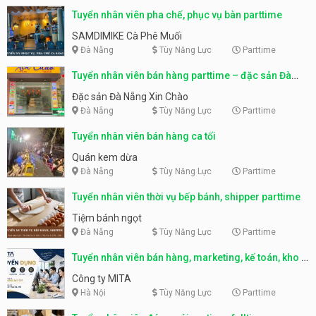
Tuyển nhân viên pha chế, phục vụ bàn parttime
SAMDIMIKE Cà Phê Muối
Đà Nẵng
Tùy Năng Lực
Parttime
Tuyển nhân viên bán hàng parttime – đặc sản Đà
Nẵng
Đặc sản Đà Nẵng Xin Chào
Đà Nẵng
Tùy Năng Lực
Parttime
Tuyển nhân viên bán hàng ca tối
Quán kem dừa
Đà Nẵng
Tùy Năng Lực
Parttime
Tuyển nhân viên thời vụ bếp bánh, shipper parttime
Tiệm bánh ngọt
Đà Nẵng
Tùy Năng Lực
Parttime
Tuyển nhân viên bán hàng, marketing, kế toán, kho –
parttime, fulltime
Công ty MITA
Hà Nội
Tùy Năng Lực
Parttime