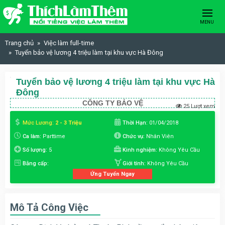
Skip to content
MENU
Trang chủ
Việc làm full-time
Tuyển bảo vệ lương 4 triệu làm tại khu vực Hà Đông
Tuyển bảo vệ lương 4 triệu làm tại khu vực Hà
Đông
CÔNG TY BẢO VỆ
25 Lượt xem
Mức Lương:
2 - 3 Triệu
Thời Hạn:
01/04/2018
Ca làm:
Parttime
Chức vụ:
Nhân Viên
Số lượng:
5
Kinh nghiệm:
Không Yêu Cầu
Bằng cấp:
Giới tính:
Không Yêu Cầu
Ứng Tuyển Ngay
Mô Tả Công Việc