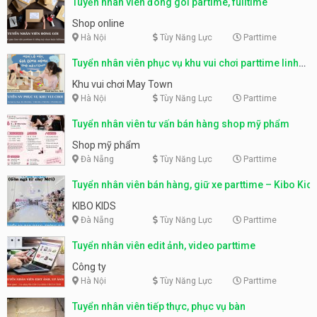
Tuyển nhân viên đóng gói partime, fulltime
Shop online
Hà Nội
Tùy Năng Lực
Parttime
Tuyển nhân viên phục vụ khu vui chơi parttime linh
động
Khu vui chơi May Town
Hà Nội
Tùy Năng Lực
Parttime
Tuyển nhân viên tư vấn bán hàng shop mỹ phẩm
Shop mỹ phẩm
Đà Nẵng
Tùy Năng Lực
Parttime
Tuyển nhân viên bán hàng, giữ xe parttime – Kibo Kid
KIBO KIDS
Đà Nẵng
Tùy Năng Lực
Parttime
Tuyển nhân viên edit ảnh, video parttime
Công ty
Hà Nội
Tùy Năng Lực
Parttime
Tuyển nhân viên tiếp thực, phục vụ bàn