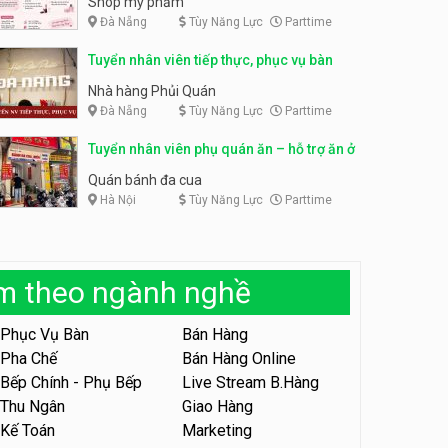
Shop mỹ phẩm
Đà Nẵng
Tùy Năng Lực
Parttime
Tuyển nhân viên bán hàng,
giữ xe parttime – Kibo Kid
Tuyển nhân viên content,
Tuyển nhân viên tiếp thực, phục vụ bàn
trực page, thu ngân parttime
KIBO KIDS
lương cao
GRAVI ESCAPE ROOM
Nhà hàng Phủi Quán
Đà Nẵng
Tùy Năng Lực
Parttime
Tuyển nhân viên edit ảnh,
video parttime
Tuyển nhân viên phụ quán ăn – hỗ trợ ăn ở
Công ty
Quán bánh đa cua
Hà Nội
Tùy Năng Lực
Parttime
Tuyển nhân viên tiếp thực,
phục vụ bàn
Nhà hàng Phủi Quán
àm theo ngành nghề
Tuyển nhân viên phục vụ ca
tối – quán kem dừa
Phục Vụ Bàn
Bán Hàng
Quán kem dừa
Pha Chế
Bán Hàng Online
Bếp Chính - Phụ Bếp
Live Stream B.Hàng
Tuyển nhân viên phụ bếp –
Bún Đậu Mắm Tôm – Bếp
Thu Ngân
Giao Hàng
Tiên
Bún Đậu Mắm Tôm - Bếp Tiên
Kế Toán
Marketing