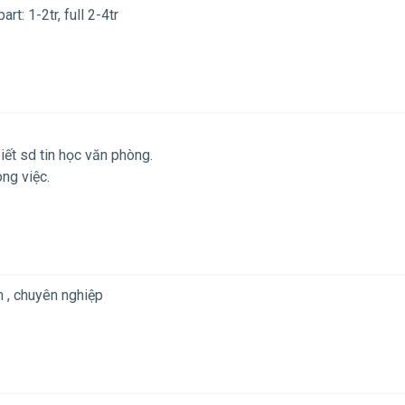
rt: 1-2tr, full 2-4tr
iết sd tin học văn phòng.
ông việc.
n , chuyên nghiệp