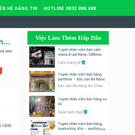
IÊN HỆ ĐĂNG TIN
HOTLINE 0832.888.688
Việc Làm Thêm Hấp Dẫn
Tuyển cộng tác viên chăm sóc khách hàng cho công ty cổ phần BKAV
Tuyển nhân viên bán cafe
ượt xem
mang đi parttime, fulltime
Cafe mang đi
Tuyển nhân viên bán hàng
parttime – đặc sản Đà Nẵng
Đặc sản Đà Nẵng Xin Chào
Tuyển nhân viên bán hàng ca
tối
Quán kem dừa
Tuyển nhân viên bán hàng,
n rảnh
marketing, kho – parttime,
fulltime