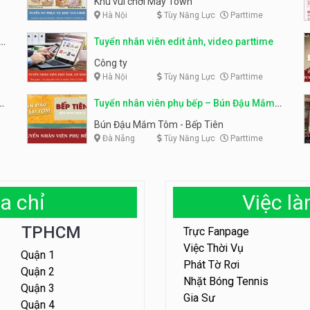
Khu vui chơi May Town
Hà Nội
Tùy Năng Lực
Parttime
e
Tuyển nhân viên edit ảnh, video parttime
Công ty
Hà Nội
Tùy Năng Lực
Parttime
em
Tuyển nhân viên phụ bếp – Bún Đậu Mắm
Tôm – Bếp Tiên
Bún Đậu Mắm Tôm - Bếp Tiên
Đà Nẵng
Tùy Năng Lực
Parttime
a chỉ
Việc l
TPHCM
Trực Fanpage
Việc Thời Vụ
Quận 1
Phát Tờ Rơi
Quận 2
Nhặt Bóng Tennis
Quận 3
Gia Sư
Quận 4