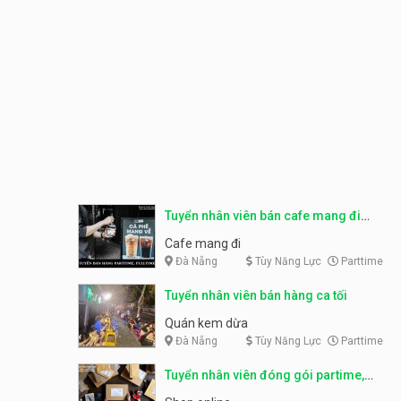
Tuyển nhân viên bán cafe mang đi
parttime, fulltime
Cafe mang đi
Đà Nẵng
Tùy Năng Lực
Parttime
Tuyển nhân viên bán hàng ca tối
Quán kem dừa
Đà Nẵng
Tùy Năng Lực
Parttime
Tuyển nhân viên đóng gói partime,
fulltime