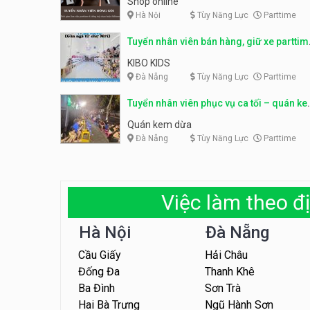
Shop online
Hà Nội
Tùy Năng Lực
Parttime
Tuyển nhân viên bán hàng, giữ xe parttim
– Kibo Kid
KIBO KIDS
Đà Nẵng
Tùy Năng Lực
Parttime
Tuyển nhân viên phục vụ ca tối – quán k
dừa
Quán kem dừa
Đà Nẵng
Tùy Năng Lực
Parttime
Việc làm theo đị
Hà Nội
Đà Nẵng
Cầu Giấy
Hải Châu
Đống Đa
Thanh Khê
Ba Đình
Sơn Trà
Hai Bà Trưng
Ngũ Hành Sơn