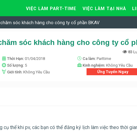
VIỆC LÀM PART-TIME
VIỆC LÀM TẠI NHÀ
L
n chăm sóc khách hàng cho công ty cổ phần BKAV
83 L
Thời Hạn:
01/04/2018
Ca làm:
Parttime
Số lượng:
5
Kinh nghiệm:
Không Yêu Cầu
Ứng Tuyển Ngay
Giới tính:
Không Yêu Cầu
g cụ thể khi pv, cá
c bạn có thể đăng ký lịch làm việc theo thời gia