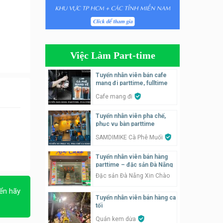
Tuyển nhân viên phụ quán ăn
– hỗ trợ ăn ở
Quán bánh đa cua
Việc Làm Part-time
Tuyển nhân viên bán hàng
parttime
Tuyển nhân viên bán cafe
mang đi parttime, fulltime
GÀ GÔ FASTFOOD
Cafe mang đi
Tuyển nhân viên bán hàng
Tuyển nhân viên pha chế,
parttime
phục vụ bàn parttime
Húp Tea
SAMDIMIKE Cà Phê Muối
Tuyển nhân viên pha chế
Tuyển nhân viên bán hàng
tiệm trà sữa
parttime – đặc sản Đà Nẵng
TRÀ SỮA THÁI LAN
Đặc sản Đà Nẵng Xin Chào
SONGKRAN
ển hãy
Tuyển nhân viên bán hàng ca
Tuyển nhân viên tư vấn bán
tối
hàng tiệm bánh ngọt
Quán kem dừa
Tiệm bánh ngọt