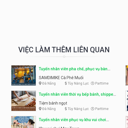
VIỆC LÀM THÊM LIÊN QUAN
Tuyển nhân viên pha chế, phục vụ bàn
parttime
SAMDIMIKE Cà Phê Muối
Đà Nẵng
Tùy Năng Lực
Parttime
Tuyển nhân viên thời vụ bếp bánh, shipper
parttime
Tiệm bánh ngọt
Đà Nẵng
Tùy Năng Lực
Parttime
Tuyển nhân viên phục vụ khu vui chơi
parttime linh động