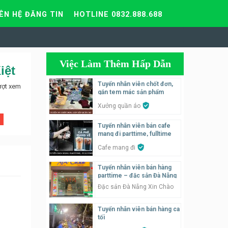
IÊN HỆ ĐĂNG TIN
HOTLINE 0832.888.688
Việc Làm Thêm Hấp Dẫn
iệt
Tuyển nhân viên chốt đơn,
ượt xem
gắn tem mác sản phẩm
Xưởng quần áo
Tuyển nhân viên bán cafe
mang đi parttime, fulltime
Cafe mang đi
Tuyển nhân viên bán hàng
parttime – đặc sản Đà Nẵng
Đặc sản Đà Nẵng Xin Chào
Tuyển nhân viên bán hàng ca
tối