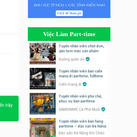
Tuyển nhân viên tiếp thực,
phục vụ bàn
Nhà hàng Phủi Quán
Việc Làm Part-time
Tuyển nhân viên phụ quán ăn
– hỗ trợ ăn ở
Tuyển nhân viên chốt đơn,
gắn tem mác sản phẩm
Quán bánh đa cua
Xưởng quần áo
Tuyển nhân viên bán hàng
Tuyển nhân viên bán cafe
parttime
mang đi parttime, fulltime
GÀ GÔ FASTFOOD
Cafe mang đi
Tuyển nhân viên bán hàng
Tuyển nhân viên pha chế,
parttime
phục vụ bàn parttime
ển hãy
Húp Tea
SAMDIMIKE Cà Phê Muối
Tuyển nhân viên bán hàng
Tuyển nhân viên pha chế
parttime – đặc sản Đà Nẵng
tiệm trà sữa
Đặc sản Đà Nẵng Xin Chào
TRÀ SỮA THÁI LAN