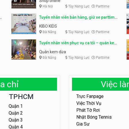
Shop online
Hà Nội
Tùy Năng Lực
Parttime
ỹ
Tuyển nhân viên bán hàng, giữ xe parttime
– Kibo Kid
KIBO KIDS
Đà Nẵng
Tùy Năng Lực
Parttime
Tuyển nhân viên phục vụ ca tối – quán kem
dừa
Quán kem dừa
Đà Nẵng
Tùy Năng Lực
Parttime
a chỉ
Việc l
TPHCM
Trực Fanpage
Việc Thời Vụ
Quận 1
Phát Tờ Rơi
Quận 2
Nhặt Bóng Tennis
Quận 3
Gia Sư
Quận 4