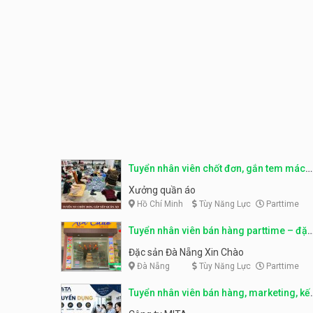
Tuyển nhân viên chốt đơn, gắn tem mác
sản phẩm
Xưởng quần áo
Hồ Chí Minh
Tùy Năng Lực
Parttime
Tuyển nhân viên bán hàng parttime – đặc
sản Đà Nẵng
Đặc sản Đà Nẵng Xin Chào
Đà Nẵng
Tùy Năng Lực
Parttime
Tuyển nhân viên bán hàng, marketing, kế
toán, kho – parttime, fulltime