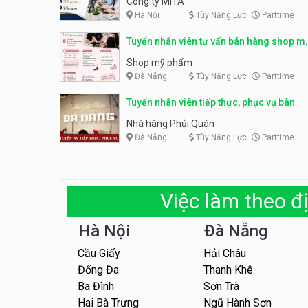
Công ty MITA
Hà Nội
Tùy Năng Lực
Parttime
Tuyển nhân viên tư vấn bán hàng shop m
phẩm
Shop mỹ phẩm
Đà Nẵng
Tùy Năng Lực
Parttime
Tuyển nhân viên tiếp thực, phục vụ bàn
Nhà hàng Phủi Quán
Đà Nẵng
Tùy Năng Lực
Parttime
Việc làm theo đị
Hà Nội
Đà Nẵng
Cầu Giấy
Hải Châu
Đống Đa
Thanh Khê
Ba Đình
Sơn Trà
Hai Bà Trưng
Ngũ Hành Sơn