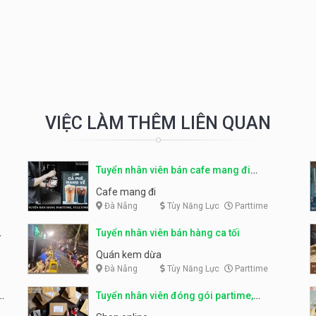
VIỆC LÀM THÊM LIÊN QUAN
Tuyển nhân viên bán cafe mang đi
parttime, fulltime
Cafe mang đi
Đà Nẵng
Tùy Năng Lực
Parttime
Tuyển nhân viên bán hàng ca tối
Quán kem dừa
Đà Nẵng
Tùy Năng Lực
Parttime
Tuyển nhân viên đóng gói partime,
fulltime