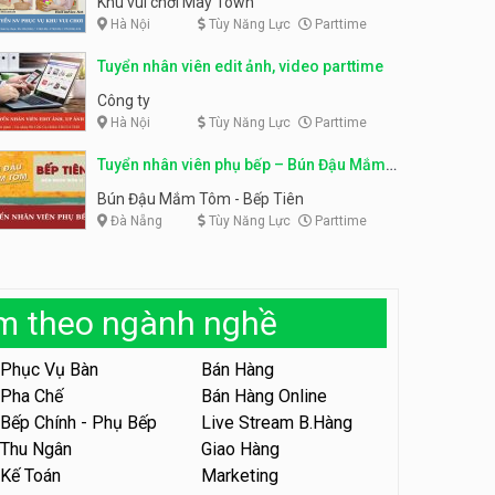
Khu vui chơi May Town
Hà Nội
Tùy Năng Lực
Parttime
Tuyển nhân viên tư vấn bán
hàng shop mỹ phẩm
Tuyển nhân viên phục vụ
Tuyển nhân viên edit ảnh, video parttime
bàn parttime
Shop mỹ phẩm
Quán ăn, Cafe
Công ty
Hà Nội
Tùy Năng Lực
Parttime
Tuyển nhân viên bán hàng,
giữ xe parttime – Kibo Kid
Tuyển nhân viên phụ bếp – Bún Đậu Mắm
KIBO KIDS
Tôm – Bếp Tiên
Bún Đậu Mắm Tôm - Bếp Tiên
Đà Nẵng
Tùy Năng Lực
Parttime
Tuyển nhân viên edit ảnh,
video parttime
Công ty
àm theo ngành nghề
Tuyển nhân viên tiếp thực,
phục vụ bàn
Phục Vụ Bàn
Bán Hàng
Nhà hàng Phủi Quán
Pha Chế
Bán Hàng Online
Bếp Chính - Phụ Bếp
Live Stream B.Hàng
Tuyển nhân viên phục vụ ca
tối – quán kem dừa
Thu Ngân
Giao Hàng
Kế Toán
Marketing
Quán kem dừa