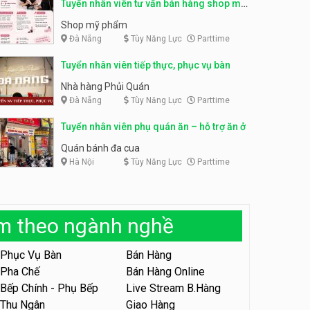
Tuyển nhân viên tư vấn bán hàng shop mỹ
Tuyển nhân viên phụ quán ăn
phẩm
Shop mỹ phẩm
– hỗ trợ ăn ở
Đà Nẵng
Tùy Năng Lực
Parttime
Quán bánh đa cua
Tuyển nhân viên tiếp thực, phục vụ bàn
Tuyển nhân viên sale,
Nhà hàng Phủi Quán
marketing
Đà Nẵng
Tùy Năng Lực
Parttime
Công ty
Tuyển nhân viên phụ quán ăn – hỗ trợ ăn ở
Tuyển nhân viên bán hàng
Quán bánh đa cua
parttime
Hà Nội
Tùy Năng Lực
Parttime
GÀ GÔ FASTFOOD
Tuyển nhân viên bán hàng
parttime
àm theo ngành nghề
Húp Tea
Phục Vụ Bàn
Bán Hàng
Tuyển nhân viên pha chế
Pha Chế
Bán Hàng Online
tiệm trà sữa
Bếp Chính - Phụ Bếp
Live Stream B.Hàng
TRÀ SỮA THÁI LAN
Thu Ngân
Giao Hàng
SONGKRAN