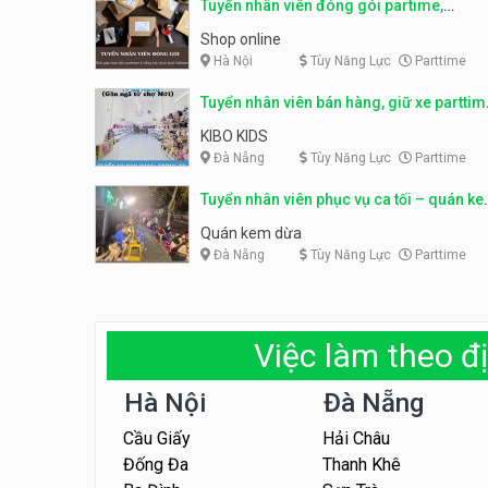
Tuyển nhân viên đóng gói partime,
fulltime
Shop online
Hà Nội
Tùy Năng Lực
Parttime
Tuyển nhân viên bán hàng, giữ xe parttim
– Kibo Kid
KIBO KIDS
Đà Nẵng
Tùy Năng Lực
Parttime
Tuyển nhân viên phục vụ ca tối – quán k
dừa
Quán kem dừa
Đà Nẵng
Tùy Năng Lực
Parttime
Việc làm theo đị
Hà Nội
Đà Nẵng
Cầu Giấy
Hải Châu
Đống Đa
Thanh Khê