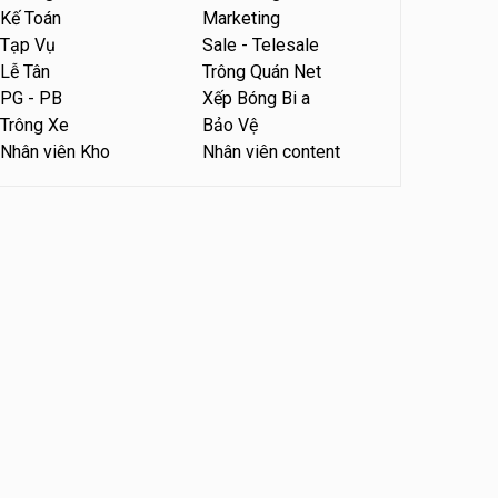
Kế Toán
Marketing
Tuyển nhân viên tư vấn bán
Tạp Vụ
Sale - Telesale
hàng tiệm bánh ngọt
Lễ Tân
Trông Quán Net
Tiệm bánh ngọt
PG - PB
Xếp Bóng Bi a
Trông Xe
Bảo Vệ
Nhân viên Kho
Nhân viên content