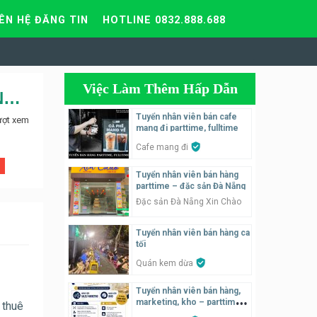
IÊN HỆ ĐĂNG TIN
HOTLINE 0832.888.688
Việc Làm Thêm Hấp Dẫn
Tuyển nhân viên bán hàng cho chi nhánh Viettel Hà Nội tại Nguyễn Trãi
Tuyển nhân viên bán cafe
ượt xem
mang đi parttime, fulltime
Cafe mang đi
Tuyển nhân viên bán hàng
parttime – đặc sản Đà Nẵng
Đặc sản Đà Nẵng Xin Chào
Tuyển nhân viên bán hàng ca
tối
Quán kem dừa
Tuyển nhân viên bán hàng,
marketing, kho – parttime,
 thuê
fulltime