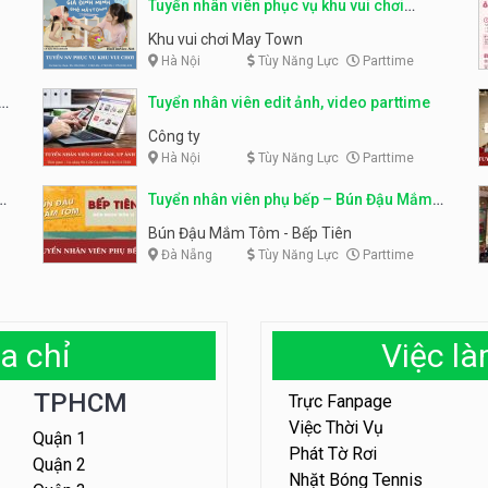
Tuyển nhân viên phục vụ khu vui chơi
parttime linh động
Khu vui chơi May Town
Hà Nội
Tùy Năng Lực
Parttime
e
Tuyển nhân viên edit ảnh, video parttime
Công ty
Hà Nội
Tùy Năng Lực
Parttime
em
Tuyển nhân viên phụ bếp – Bún Đậu Mắm
Tôm – Bếp Tiên
Bún Đậu Mắm Tôm - Bếp Tiên
Đà Nẵng
Tùy Năng Lực
Parttime
a chỉ
Việc l
TPHCM
Trực Fanpage
Việc Thời Vụ
Quận 1
Phát Tờ Rơi
Quận 2
Nhặt Bóng Tennis