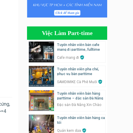
Tuyển nhân viên phụ quán ăn
– hỗ trợ ăn ở
Quán bánh đa cua
Việc Làm Part-time
Tuyển nhân viên bán hàng
parttime
Tuyển nhân viên bán cafe
mang đi parttime, fulltime
GÀ GÔ FASTFOOD
Cafe mang đi
Tuyển nhân viên bán hàng
Tuyển nhân viên pha chế,
parttime
phục vụ bàn parttime
Húp Tea
SAMDIMIKE Cà Phê Muối
Tuyển nhân viên pha chế
Tuyển nhân viên bán hàng
tiệm trà sữa
parttime – đặc sản Đà Nẵng
TRÀ SỮA THÁI LAN
cứng,
Đặc sản Đà Nẵng Xin Chào
SONGKRAN
>=4
Tuyển nhân viên bán hàng ca
Tuyển nhân viên tư vấn bán
tối
hàng tiệm bánh ngọt
Quán kem dừa
Tiệm bánh ngọt