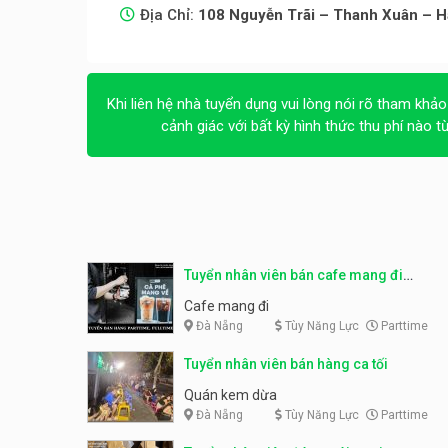
Địa Chỉ:
108 Nguyễn Trãi – Thanh Xuân – H
Khi liên hệ nhà tuyển dụng vui lòng nói rõ tham khảo
cảnh giác với bất kỳ hình thức thu phí nào t
Tuyển nhân viên bán cafe mang đi
parttime, fulltime
Cafe mang đi
Đà Nẵng
Tùy Năng Lực
Parttime
Tuyển nhân viên bán hàng ca tối
Quán kem dừa
Đà Nẵng
Tùy Năng Lực
Parttime