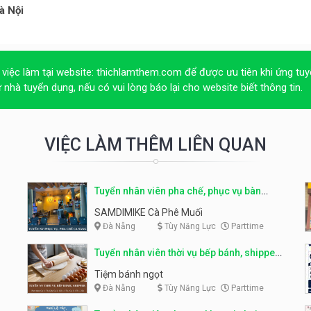
à Nội
 việc làm tại website:
thichlamthem.com
để được ưu tiên khi ứng tuy
ừ nhà tuyển dụng, nếu có vui lòng báo lại cho website biết thông tin.
VIỆC LÀM THÊM LIÊN QUAN
Tuyển nhân viên pha chế, phục vụ bàn
parttime
SAMDIMIKE Cà Phê Muối
Đà Nẵng
Tùy Năng Lực
Parttime
Tuyển nhân viên thời vụ bếp bánh, shipper
parttime
Tiệm bánh ngọt
Đà Nẵng
Tùy Năng Lực
Parttime