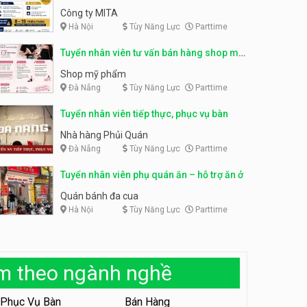
– parttime, fulltime
Công ty MITA
Tuyển nhân viên bán hàng,
Hà Nội
Tùy Năng Lực
Parttime
giữ xe parttime – Kibo Kid
Tuyển nhân viên content,
trực page, thu ngân parttime
KIBO KIDS
lương cao
Tuyển nhân viên tư vấn bán hàng shop mỹ
GRAVI ESCAPE ROOM
phẩm
Shop mỹ phẩm
Tuyển nhân viên edit ảnh,
Đà Nẵng
Tùy Năng Lực
Parttime
video parttime
Công ty
Tuyển nhân viên tiếp thực, phục vụ bàn
Nhà hàng Phủi Quán
Tuyển nhân viên tiếp thực,
Đà Nẵng
Tùy Năng Lực
Parttime
phục vụ bàn
Nhà hàng Phủi Quán
Tuyển nhân viên phụ quán ăn – hỗ trợ ăn ở
Quán bánh đa cua
Tuyển nhân viên phục vụ ca
Hà Nội
Tùy Năng Lực
Parttime
tối – quán kem dừa
Quán kem dừa
Tuyển nhân viên phụ bếp –
àm theo ngành nghề
Bún Đậu Mắm Tôm – Bếp
Tiên
Bún Đậu Mắm Tôm - Bếp Tiên
Phục Vụ Bàn
Bán Hàng