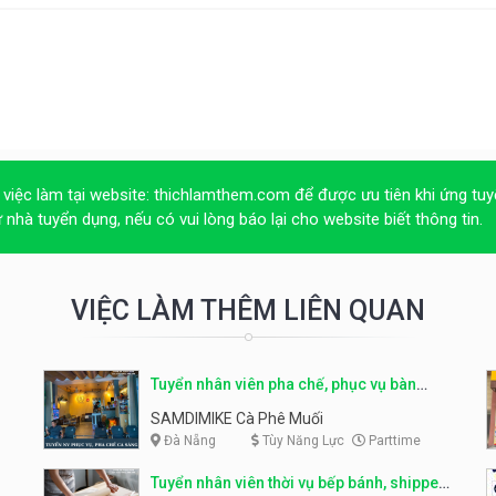
 việc làm tại website:
thichlamthem.com
để được ưu tiên khi ứng tuy
ừ nhà tuyển dụng, nếu có vui lòng báo lại cho website biết thông tin.
VIỆC LÀM THÊM LIÊN QUAN
Tuyển nhân viên pha chế, phục vụ bàn
parttime
SAMDIMIKE Cà Phê Muối
Đà Nẵng
Tùy Năng Lực
Parttime
Tuyển nhân viên thời vụ bếp bánh, shipper