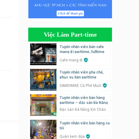
Tuyển nhân viên phụ quán ăn
– hỗ trợ ăn ở
Quán bánh đa cua
Việc Làm Part-time
Tuyển nhân viên bán hàng
parttime
Tuyển nhân viên bán cafe
mang đi parttime, fulltime
GÀ GÔ FASTFOOD
Cafe mang đi
Tuyển nhân viên bán hàng
Tuyển nhân viên pha chế,
parttime
phục vụ bàn parttime
Húp Tea
SAMDIMIKE Cà Phê Muối
Tuyển nhân viên pha chế
Tuyển nhân viên bán hàng
tiệm trà sữa
parttime – đặc sản Đà Nẵng
TRÀ SỮA THÁI LAN
Đặc sản Đà Nẵng Xin Chào
SONGKRAN
Tuyển nhân viên bán hàng ca
Tuyển nhân viên tư vấn bán
tối
hàng tiệm bánh ngọt
Quán kem dừa
Tiệm bánh ngọt