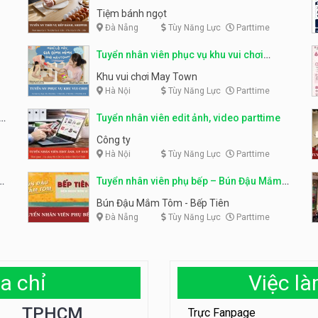
parttime
Tiệm bánh ngọt
Đà Nẵng
Tùy Năng Lực
Parttime
Tuyển nhân viên phục vụ khu vui chơi
parttime linh động
Khu vui chơi May Town
Hà Nội
Tùy Năng Lực
Parttime
e
Tuyển nhân viên edit ảnh, video parttime
Công ty
Hà Nội
Tùy Năng Lực
Parttime
em
Tuyển nhân viên phụ bếp – Bún Đậu Mắm
Tôm – Bếp Tiên
Bún Đậu Mắm Tôm - Bếp Tiên
Đà Nẵng
Tùy Năng Lực
Parttime
a chỉ
Việc l
TPHCM
Trực Fanpage