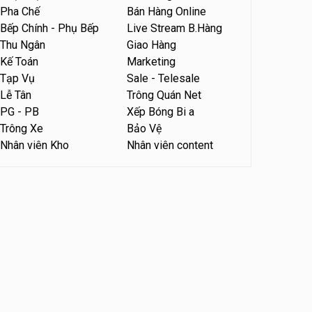
Pha Chế
Bán Hàng Online
Tuyển nhân viên phụ quán ăn
Bếp Chính - Phụ Bếp
Live Stream B.Hàng
– hỗ trợ ăn ở
Thu Ngân
Giao Hàng
Quán bánh đa cua
Kế Toán
Marketing
Tạp Vụ
Sale - Telesale
Tuyển nhân viên sale,
marketing
Lễ Tân
Trông Quán Net
PG - PB
Xếp Bóng Bi a
Công ty
Trông Xe
Bảo Vệ
Nhân viên Kho
Nhân viên content
Tuyển nhân viên bán hàng
parttime
GÀ GÔ FASTFOOD
Tuyển nhân viên bán hàng
parttime
Húp Tea
Tuyển nhân viên pha chế
tiệm trà sữa
TRÀ SỮA THÁI LAN
SONGKRAN