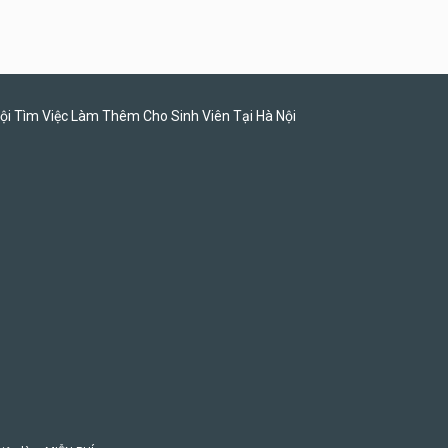
Tuyển nhân viên tư vấn bán
hàng tiệm bánh ngọt
Tiệm bánh ngọt
ội Tìm Việc Làm Thêm Cho Sinh Viên Tại Hà Nội