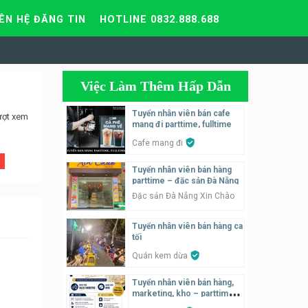
IÊN HỆ ĐĂNG TIN
HOTLINE 0832.888.688
Việc Làm Thêm Hấp Dẫn
Tuyển nhân viên bán cafe
ượt xem
mang đi parttime, fulltime
Cafe mang đi
Tuyển nhân viên bán hàng
parttime – đặc sản Đà Nẵng
Đặc sản Đà Nẵng Xin Chào
Tuyển nhân viên bán hàng ca
tối
Quán kem dừa
Tuyển nhân viên bán hàng,
marketing, kho – parttime,
fulltime