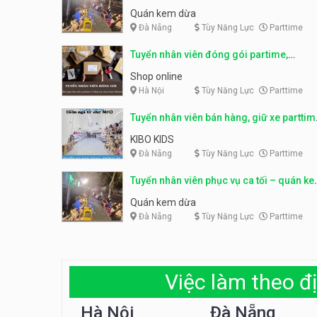
Quán kem dừa
Đà Nẵng
Tùy Năng Lực
Parttime
Tuyển nhân viên đóng gói partime,
fulltime
Shop online
Hà Nội
Tùy Năng Lực
Parttime
Tuyển nhân viên bán hàng, giữ xe parttim
– Kibo Kid
KIBO KIDS
Đà Nẵng
Tùy Năng Lực
Parttime
Tuyển nhân viên phục vụ ca tối – quán k
dừa
Quán kem dừa
Đà Nẵng
Tùy Năng Lực
Parttime
Việc làm theo đị
Hà Nội
Đà Nẵng