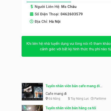
Người Liên Hệ:
Ms Châu
Số Điện Thoại:
0462603579
Địa Chỉ:
Hà Nội
Khi liên hệ nhà tuyển dụng vui lòng nói rõ tham khảo
cảnh giác với bất kỳ hình thức thu phí nào t
Tuyển nhân viên bán cafe mang đi
parttime, fulltime
Cafe mang đi
Đà Nẵng
Tùy Năng Lực
Parttime
Tuyển nhân viên bán hàng ca tối