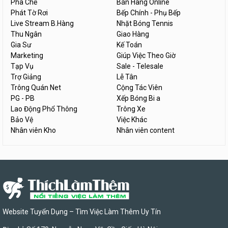
Pha Chế
Bán Hàng Online
Phát Tờ Rơi
Bếp Chính - Phụ Bếp
Live Stream B.Hàng
Nhặt Bóng Tennis
Thu Ngân
Giao Hàng
Gia Sư
Kế Toán
Marketing
Giúp Việc Theo Giờ
Tạp Vụ
Sale - Telesale
Trợ Giảng
Lễ Tân
Trông Quán Net
Cộng Tác Viên
PG - PB
Xếp Bóng Bi a
Lao Động Phổ Thông
Trông Xe
Bảo Vệ
Việc Khác
Nhân viên Kho
Nhân viên content
Website Tuyển Dụng – Tìm Việc Làm Thêm Uy Tín