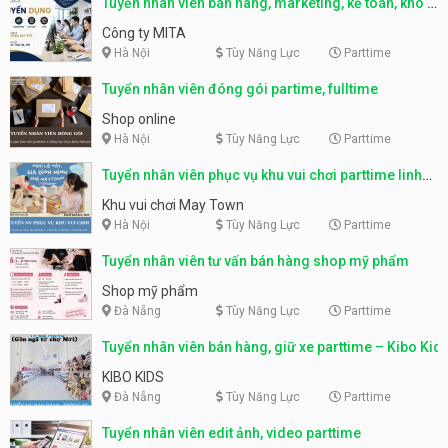
Tuyển nhân viên bán hàng, marketing, kế toán, kho –
parttime, fulltime
Công ty MITA
Hà Nội
Tùy Năng Lực
Parttime
Tuyển nhân viên đóng gói partime, fulltime
Shop online
Hà Nội
Tùy Năng Lực
Parttime
Tuyển nhân viên phục vụ khu vui chơi parttime linh
động
Khu vui chơi May Town
Hà Nội
Tùy Năng Lực
Parttime
Tuyển nhân viên tư vấn bán hàng shop mỹ phẩm
Shop mỹ phẩm
Đà Nẵng
Tùy Năng Lực
Parttime
Tuyển nhân viên bán hàng, giữ xe parttime – Kibo Kid
KIBO KIDS
Đà Nẵng
Tùy Năng Lực
Parttime
Tuyển nhân viên edit ảnh, video parttime