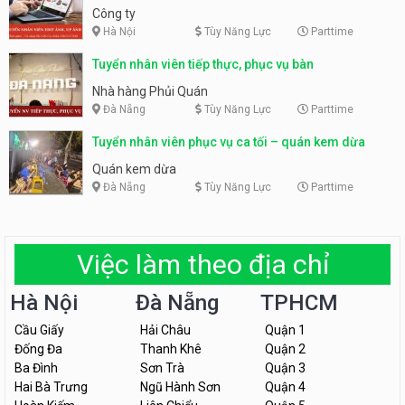
Công ty
Hà Nội
Tùy Năng Lực
Parttime
Tuyển nhân viên tiếp thực, phục vụ bàn
Nhà hàng Phủi Quán
Đà Nẵng
Tùy Năng Lực
Parttime
Tuyển nhân viên phục vụ ca tối – quán kem dừa
Quán kem dừa
Đà Nẵng
Tùy Năng Lực
Parttime
Việc làm theo địa chỉ
Hà Nội
Đà Nẵng
TPHCM
Cầu Giấy
Hải Châu
Quận 1
Đống Đa
Thanh Khê
Quận 2
Ba Đình
Sơn Trà
Quận 3
Hai Bà Trưng
Ngũ Hành Sơn
Quận 4