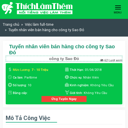
Skip to content
MENU
Trang chủ
Việc làm full-time
Tuyển nhân viên bán hàng cho công ty Sao Đỏ
Tuyển nhân viên bán hàng cho công ty Sao
Đỏ
công ty Sao Đỏ
62 Lượt xem
Mức Lương:
7 - 10 Triệu
Thời Hạn:
01/04/2018
Ca làm:
Parttime
Chức vụ:
Nhân Viên
Số lượng:
10
Kinh nghiệm:
Không Yêu Cầu
Bằng cấp:
Giới tính:
Không Yêu Cầu
Ứng Tuyển Ngay
Mô Tả Công Việc