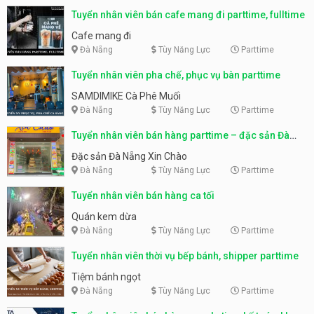
Tuyển nhân viên bán cafe mang đi parttime, fulltime
Cafe mang đi
Đà Nẵng
Tùy Năng Lực
Parttime
Tuyển nhân viên pha chế, phục vụ bàn parttime
SAMDIMIKE Cà Phê Muối
Đà Nẵng
Tùy Năng Lực
Parttime
Tuyển nhân viên bán hàng parttime – đặc sản Đà
Nẵng
Đặc sản Đà Nẵng Xin Chào
Đà Nẵng
Tùy Năng Lực
Parttime
Tuyển nhân viên bán hàng ca tối
Quán kem dừa
Đà Nẵng
Tùy Năng Lực
Parttime
Tuyển nhân viên thời vụ bếp bánh, shipper parttime
Tiệm bánh ngọt
Đà Nẵng
Tùy Năng Lực
Parttime