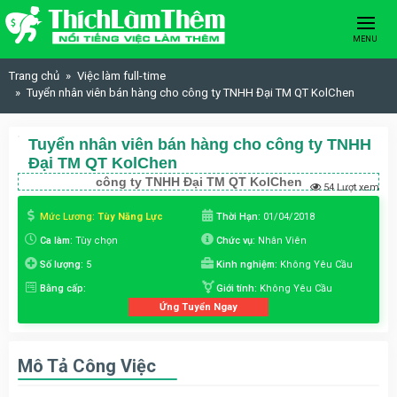
Skip to content
MENU
Trang chủ
Việc làm full-time
Tuyển nhân viên bán hàng cho công ty TNHH Đại TM QT KolChen
Tuyển nhân viên bán hàng cho công ty TNHH
Đại TM QT KolChen
công ty TNHH Đại TM QT KolChen
54 Lượt xem
Mức Lương:
Tùy Năng Lực
Thời Hạn:
01/04/2018
Ca làm:
Tùy chọn
Chức vụ:
Nhân Viên
Số lượng:
5
Kinh nghiệm:
Không Yêu Cầu
Bằng cấp:
Giới tính:
Không Yêu Cầu
Ứng Tuyển Ngay
Mô Tả Công Việc