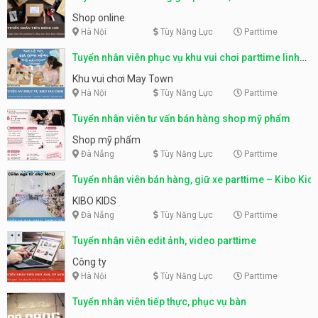
Shop online
Hà Nội
Tùy Năng Lực
Parttime
Tuyển nhân viên phục vụ khu vui chơi parttime linh
động
Khu vui chơi May Town
Hà Nội
Tùy Năng Lực
Parttime
Tuyển nhân viên tư vấn bán hàng shop mỹ phẩm
Shop mỹ phẩm
Đà Nẵng
Tùy Năng Lực
Parttime
Tuyển nhân viên bán hàng, giữ xe parttime – Kibo Kid
KIBO KIDS
Đà Nẵng
Tùy Năng Lực
Parttime
Tuyển nhân viên edit ảnh, video parttime
Công ty
Hà Nội
Tùy Năng Lực
Parttime
Tuyển nhân viên tiếp thực, phục vụ bàn