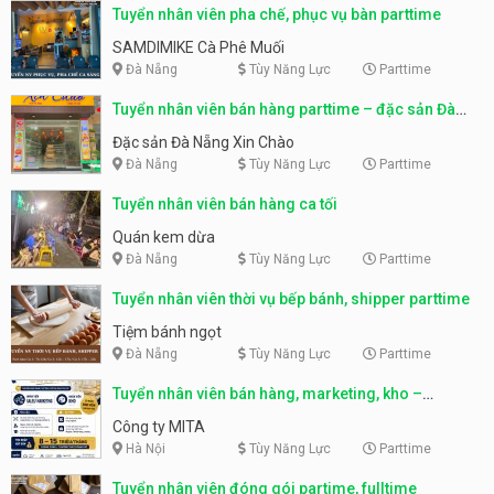
Tuyển nhân viên pha chế, phục vụ bàn parttime
SAMDIMIKE Cà Phê Muối
Đà Nẵng
Tùy Năng Lực
Parttime
Tuyển nhân viên bán hàng parttime – đặc sản Đà
Nẵng
Đặc sản Đà Nẵng Xin Chào
Đà Nẵng
Tùy Năng Lực
Parttime
Tuyển nhân viên bán hàng ca tối
Quán kem dừa
Đà Nẵng
Tùy Năng Lực
Parttime
Tuyển nhân viên thời vụ bếp bánh, shipper parttime
Tiệm bánh ngọt
Đà Nẵng
Tùy Năng Lực
Parttime
Tuyển nhân viên bán hàng, marketing, kho –
parttime, fulltime
Công ty MITA
Hà Nội
Tùy Năng Lực
Parttime
Tuyển nhân viên đóng gói partime, fulltime