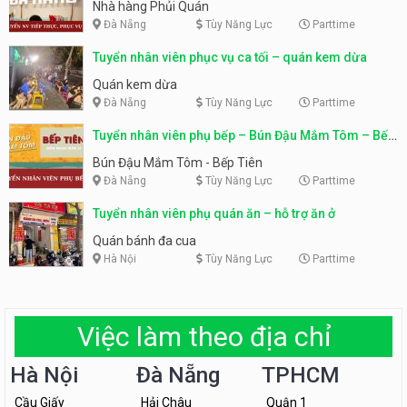
Nhà hàng Phủi Quán
Đà Nẵng
Tùy Năng Lực
Parttime
Tuyển nhân viên phục vụ ca tối – quán kem dừa
Quán kem dừa
Đà Nẵng
Tùy Năng Lực
Parttime
Tuyển nhân viên phụ bếp – Bún Đậu Mắm Tôm – Bếp
Tiên
Bún Đậu Mắm Tôm - Bếp Tiên
Đà Nẵng
Tùy Năng Lực
Parttime
Tuyển nhân viên phụ quán ăn – hỗ trợ ăn ở
Quán bánh đa cua
Hà Nội
Tùy Năng Lực
Parttime
Việc làm theo địa chỉ
Hà Nội
Đà Nẵng
TPHCM
Cầu Giấy
Hải Châu
Quận 1