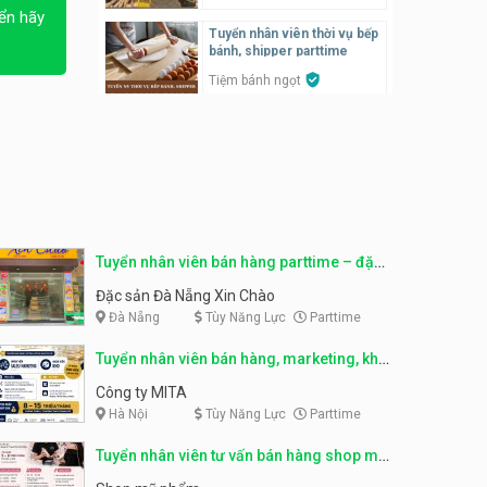
ển hãy
Tuyển nhân viên thời vụ bếp
Tuyển nhân viên pha chế,
bánh, shipper parttime
phục vụ bàn
Tiệm bánh ngọt
SNACK BAR NHẬT
Tuyển nhân viên bán hàng,
marketing, kho – parttime,
Tuyển quản lý, kế toán ca,
fulltime
bếp, bếp chính lương cao
Công ty MITA
Nhà hàng Phố Men Chill
Tuyển nhân viên đóng gói
partime, fulltime
Tuyển nhân viên đóng gói
parttime
Tuyển nhân viên bán hàng parttime – đặc
Shop online
Shop online
sản Đà Nẵng
Đặc sản Đà Nẵng Xin Chào
Đà Nẵng
Tùy Năng Lực
Parttime
Tuyển nhân viên phục vụ
khu vui chơi parttime linh
Tuyển nhân viên phục vụ
động
bàn, phụ bếp
Tuyển nhân viên bán hàng, marketing, kho
Khu vui chơi May Town
MEEAWN TOWN x Chim quay
– parttime, fulltime
Công ty MITA
Hà Nội
Tùy Năng Lực
Parttime
Tuyển nhân viên tư vấn bán
hàng shop mỹ phẩm
Tuyển nhân viên phục vụ
bàn parttime
Tuyển nhân viên tư vấn bán hàng shop mỹ
Shop mỹ phẩm
phẩm
Quán ăn, Cafe