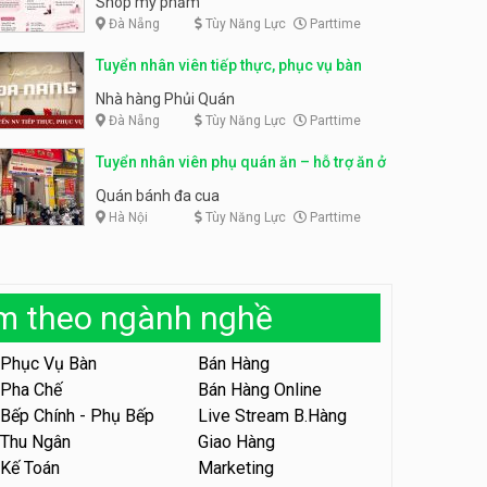
Shop mỹ phẩm
Đà Nẵng
Tùy Năng Lực
Parttime
Tuyển nhân viên bán hàng,
giữ xe parttime – Kibo Kid
Tuyển nhân viên content,
Tuyển nhân viên tiếp thực, phục vụ bàn
trực page, thu ngân parttime
KIBO KIDS
lương cao
GRAVI ESCAPE ROOM
Nhà hàng Phủi Quán
Đà Nẵng
Tùy Năng Lực
Parttime
Tuyển nhân viên edit ảnh,
video parttime
Tuyển nhân viên phụ quán ăn – hỗ trợ ăn ở
Công ty
Quán bánh đa cua
Hà Nội
Tùy Năng Lực
Parttime
Tuyển nhân viên tiếp thực,
phục vụ bàn
Nhà hàng Phủi Quán
àm theo ngành nghề
Tuyển nhân viên phục vụ ca
tối – quán kem dừa
Phục Vụ Bàn
Bán Hàng
Quán kem dừa
Pha Chế
Bán Hàng Online
Bếp Chính - Phụ Bếp
Live Stream B.Hàng
Tuyển nhân viên phụ bếp –
Bún Đậu Mắm Tôm – Bếp
Thu Ngân
Giao Hàng
Tiên
Bún Đậu Mắm Tôm - Bếp Tiên
Kế Toán
Marketing