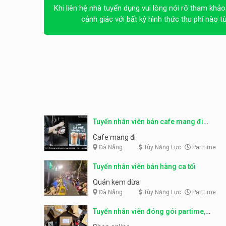
Khi liên hệ nhà tuyển dụng vui lòng nói rõ tham khảo
cảnh giác với bất kỳ hình thức thu phí nào t
Tuyển nhân viên bán cafe mang đi
parttime, fulltime
Cafe mang đi
Đà Nẵng
Tùy Năng Lực
Parttime
Tuyển nhân viên bán hàng ca tối
Quán kem dừa
Đà Nẵng
Tùy Năng Lực
Parttime
Tuyển nhân viên đóng gói partime,
fulltime