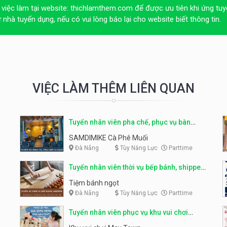
 việc làm tại website:
thichlamthem.com
để được ưu tiên khi ứng tuy
ừ nhà tuyển dụng, nếu có vui lòng báo lại cho website biết thông tin.
VIỆC LÀM THÊM LIÊN QUAN
Tuyển nhân viên pha chế, phục vụ bàn
parttime
SAMDIMIKE Cà Phê Muối
Đà Nẵng
Tùy Năng Lực
Parttime
Tuyển nhân viên thời vụ bếp bánh, shipper
parttime
Tiệm bánh ngọt
Đà Nẵng
Tùy Năng Lực
Parttime
Tuyển nhân viên phục vụ khu vui chơi
parttime linh động