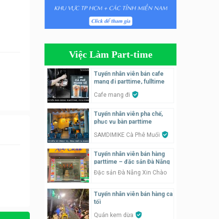
Tuyển nhân viên phụ quán ăn
– hỗ trợ ăn ở
Quán bánh đa cua
Việc Làm Part-time
Tuyển nhân viên bán hàng
parttime
Tuyển nhân viên bán cafe
mang đi parttime, fulltime
GÀ GÔ FASTFOOD
Cafe mang đi
Tuyển nhân viên bán hàng
Tuyển nhân viên pha chế,
parttime
phục vụ bàn parttime
Húp Tea
SAMDIMIKE Cà Phê Muối
Tuyển nhân viên pha chế
Tuyển nhân viên bán hàng
tiệm trà sữa
parttime – đặc sản Đà Nẵng
TRÀ SỮA THÁI LAN
Đặc sản Đà Nẵng Xin Chào
SONGKRAN
Tuyển nhân viên bán hàng ca
Tuyển nhân viên tư vấn bán
tối
hàng tiệm bánh ngọt
Quán kem dừa
Tiệm bánh ngọt