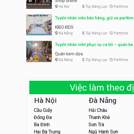
Shop online
Hà Nội
Tùy Năng Lực
Parttime
Tuyển nhân viên bán hàng, giữ xe parttim
– Kibo Kid
KIBO KIDS
Đà Nẵng
Tùy Năng Lực
Parttime
Tuyển nhân viên phục vụ ca tối – quán k
dừa
Quán kem dừa
Đà Nẵng
Tùy Năng Lực
Parttime
Việc làm theo đị
Hà Nội
Đà Nẵng
Cầu Giấy
Hải Châu
Đống Đa
Thanh Khê
Ba Đình
Sơn Trà
Hai Bà Trưng
Ngũ Hành Sơn