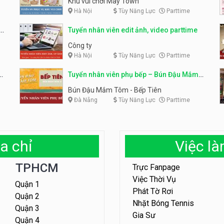
Khu vui chơi May Town
Hà Nội
Tùy Năng Lực
Parttime
e
Tuyển nhân viên edit ảnh, video parttime
Công ty
Hà Nội
Tùy Năng Lực
Parttime
em
Tuyển nhân viên phụ bếp – Bún Đậu Mắm
Tôm – Bếp Tiên
Bún Đậu Mắm Tôm - Bếp Tiên
Đà Nẵng
Tùy Năng Lực
Parttime
a chỉ
Việc l
TPHCM
Trực Fanpage
Việc Thời Vụ
Quận 1
Phát Tờ Rơi
Quận 2
Nhặt Bóng Tennis
Quận 3
Gia Sư
Quận 4