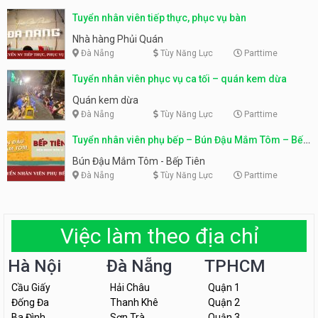
Tuyển nhân viên tiếp thực, phục vụ bàn
Nhà hàng Phủi Quán
Đà Nẵng
Tùy Năng Lực
Parttime
Tuyển nhân viên phục vụ ca tối – quán kem dừa
Quán kem dừa
Đà Nẵng
Tùy Năng Lực
Parttime
Tuyển nhân viên phụ bếp – Bún Đậu Mắm Tôm – Bếp
Tiên
Bún Đậu Mắm Tôm - Bếp Tiên
Đà Nẵng
Tùy Năng Lực
Parttime
Việc làm theo địa chỉ
Hà Nội
Đà Nẵng
TPHCM
Cầu Giấy
Hải Châu
Quận 1
Đống Đa
Thanh Khê
Quận 2
Ba Đình
Sơn Trà
Quận 3