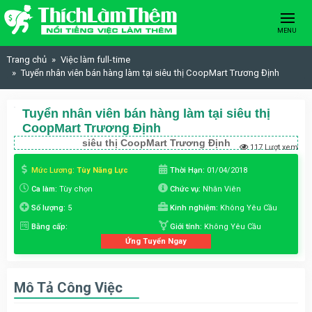
Skip to content
MENU
Trang chủ
Việc làm full-time
Tuyển nhân viên bán hàng làm tại siêu thị CoopMart Trương Định
Tuyển nhân viên bán hàng làm tại siêu thị
CoopMart Trương Định
siêu thị CoopMart Trương Định
117 Lượt xem
Mức Lương:
Tùy Năng Lực
Thời Hạn:
01/04/2018
Ca làm:
Tùy chọn
Chức vụ:
Nhân Viên
Số lượng:
5
Kinh nghiệm:
Không Yêu Cầu
Bằng cấp:
Giới tính:
Không Yêu Cầu
Ứng Tuyển Ngay
Mô Tả Công Việc