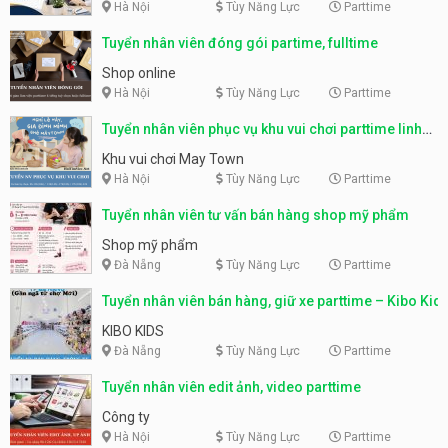
Hà Nội
Tùy Năng Lực
Parttime
Tuyển nhân viên đóng gói partime, fulltime
Shop online
Hà Nội
Tùy Năng Lực
Parttime
Tuyển nhân viên phục vụ khu vui chơi parttime linh
động
Khu vui chơi May Town
Hà Nội
Tùy Năng Lực
Parttime
Tuyển nhân viên tư vấn bán hàng shop mỹ phẩm
Shop mỹ phẩm
Đà Nẵng
Tùy Năng Lực
Parttime
Tuyển nhân viên bán hàng, giữ xe parttime – Kibo Kid
KIBO KIDS
Đà Nẵng
Tùy Năng Lực
Parttime
Tuyển nhân viên edit ảnh, video parttime
Công ty
Hà Nội
Tùy Năng Lực
Parttime