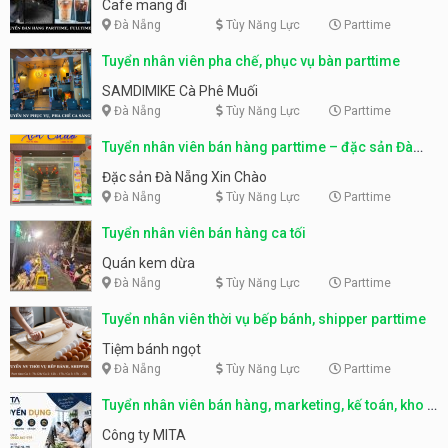
Cafe mang đi
Đà Nẵng
Tùy Năng Lực
Parttime
Tuyển nhân viên pha chế, phục vụ bàn parttime
SAMDIMIKE Cà Phê Muối
Đà Nẵng
Tùy Năng Lực
Parttime
Tuyển nhân viên bán hàng parttime – đặc sản Đà
Nẵng
Đặc sản Đà Nẵng Xin Chào
Đà Nẵng
Tùy Năng Lực
Parttime
Tuyển nhân viên bán hàng ca tối
Quán kem dừa
Đà Nẵng
Tùy Năng Lực
Parttime
Tuyển nhân viên thời vụ bếp bánh, shipper parttime
Tiệm bánh ngọt
Đà Nẵng
Tùy Năng Lực
Parttime
Tuyển nhân viên bán hàng, marketing, kế toán, kho –
parttime, fulltime
Công ty MITA