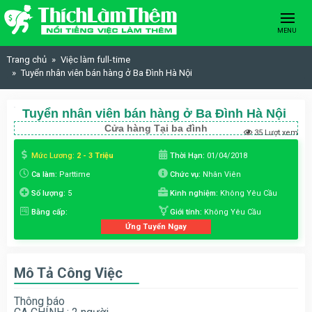
Skip to content
MENU
Trang chủ
Việc làm full-time
Tuyển nhân viên bán hàng ở Ba Đình Hà Nội
Tuyển nhân viên bán hàng ở Ba Đình Hà Nội
Cửa hàng Tại ba đình
35 Lượt xem
Mức Lương:
2 - 3 Triệu
Thời Hạn:
01/04/2018
Ca làm:
Parttime
Chức vụ:
Nhân Viên
Số lượng:
5
Kinh nghiệm:
Không Yêu Cầu
Bằng cấp:
Giới tính:
Không Yêu Cầu
Ứng Tuyển Ngay
Mô Tả Công Việc
Thông báo