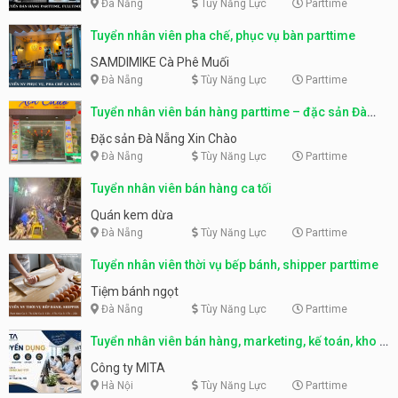
Đà Nẵng
Tùy Năng Lực
Parttime
Tuyển nhân viên pha chế, phục vụ bàn parttime
SAMDIMIKE Cà Phê Muối
Đà Nẵng
Tùy Năng Lực
Parttime
Tuyển nhân viên bán hàng parttime – đặc sản Đà
Nẵng
Đặc sản Đà Nẵng Xin Chào
Đà Nẵng
Tùy Năng Lực
Parttime
Tuyển nhân viên bán hàng ca tối
Quán kem dừa
Đà Nẵng
Tùy Năng Lực
Parttime
Tuyển nhân viên thời vụ bếp bánh, shipper parttime
Tiệm bánh ngọt
Đà Nẵng
Tùy Năng Lực
Parttime
Tuyển nhân viên bán hàng, marketing, kế toán, kho –
parttime, fulltime
Công ty MITA
Hà Nội
Tùy Năng Lực
Parttime