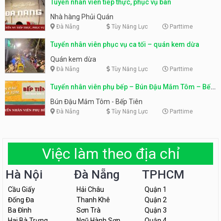
Tuyển nhân viên tiếp thực, phục vụ bàn
Nhà hàng Phủi Quán
Đà Nẵng
Tùy Năng Lực
Parttime
Tuyển nhân viên phục vụ ca tối – quán kem dừa
Quán kem dừa
Đà Nẵng
Tùy Năng Lực
Parttime
Tuyển nhân viên phụ bếp – Bún Đậu Mắm Tôm – Bếp
Tiên
Bún Đậu Mắm Tôm - Bếp Tiên
Đà Nẵng
Tùy Năng Lực
Parttime
Việc làm theo địa chỉ
Hà Nội
Đà Nẵng
TPHCM
Cầu Giấy
Hải Châu
Quận 1
Đống Đa
Thanh Khê
Quận 2
Ba Đình
Sơn Trà
Quận 3
Hai Bà Trưng
Ngũ Hành Sơn
Quận 4