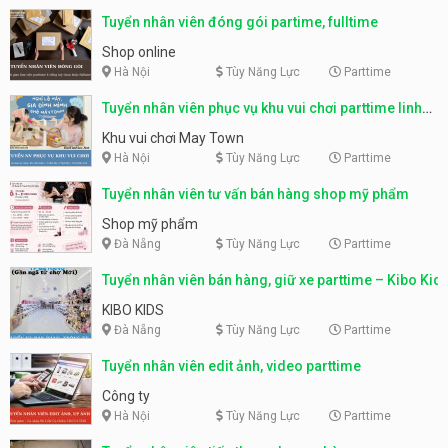
Tuyển nhân viên đóng gói partime, fulltime
Shop online
Hà Nội
Tùy Năng Lực
Parttime
Tuyển nhân viên phục vụ khu vui chơi parttime linh
động
Khu vui chơi May Town
Hà Nội
Tùy Năng Lực
Parttime
Tuyển nhân viên tư vấn bán hàng shop mỹ phẩm
Shop mỹ phẩm
Đà Nẵng
Tùy Năng Lực
Parttime
Tuyển nhân viên bán hàng, giữ xe parttime – Kibo Kid
KIBO KIDS
Đà Nẵng
Tùy Năng Lực
Parttime
Tuyển nhân viên edit ảnh, video parttime
Công ty
Hà Nội
Tùy Năng Lực
Parttime