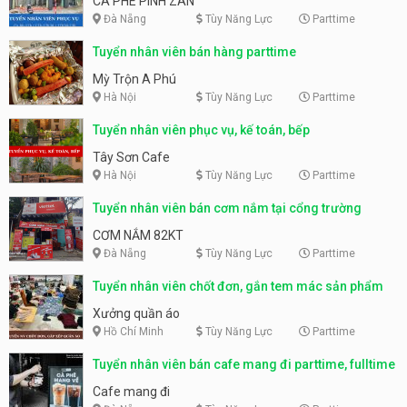
CÀ PHÊ PÌNH ZÂN
Đà Nẵng
Tùy Năng Lực
Parttime
Tuyển nhân viên bán hàng parttime
Mỳ Trộn A Phú
Hà Nội
Tùy Năng Lực
Parttime
Tuyển nhân viên phục vụ, kế toán, bếp
Tây Sơn Cafe
Hà Nội
Tùy Năng Lực
Parttime
Tuyển nhân viên bán cơm nắm tại cổng trường
CƠM NẮM 82KT
Đà Nẵng
Tùy Năng Lực
Parttime
Tuyển nhân viên chốt đơn, gắn tem mác sản phẩm
Xưởng quần áo
Hồ Chí Minh
Tùy Năng Lực
Parttime
Tuyển nhân viên bán cafe mang đi parttime, fulltime
Cafe mang đi