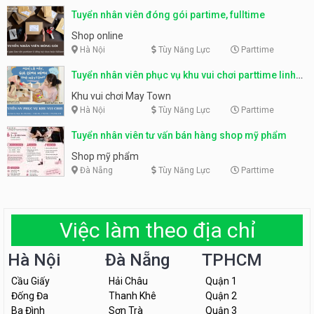
Tuyển nhân viên đóng gói partime, fulltime
Shop online
Hà Nội
Tùy Năng Lực
Parttime
Tuyển nhân viên phục vụ khu vui chơi parttime linh
động
Khu vui chơi May Town
Hà Nội
Tùy Năng Lực
Parttime
Tuyển nhân viên tư vấn bán hàng shop mỹ phẩm
Shop mỹ phẩm
Đà Nẵng
Tùy Năng Lực
Parttime
Việc làm theo địa chỉ
Hà Nội
Đà Nẵng
TPHCM
Cầu Giấy
Hải Châu
Quận 1
Đống Đa
Thanh Khê
Quận 2
Ba Đình
Sơn Trà
Quận 3