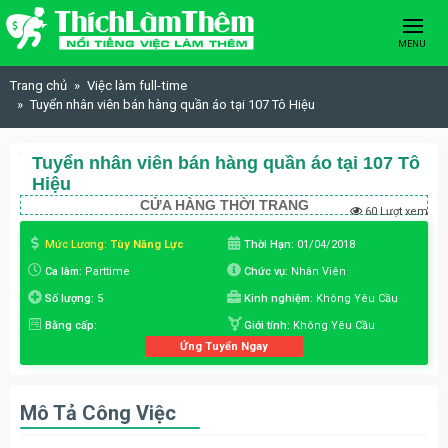
Skip to content
MENU
Trang chủ
Việc làm full-time
Tuyển nhân viên bán hàng quần áo tại 107 Tô Hiệu
Tuyển nhân viên bán hàng quần áo tại 107 Tô
Hiệu
CỬA HÀNG THỜI TRANG
60 Lượt xem
Mức Lương:
Tùy Năng Lực
Thời Hạn:
01/04/2018
Ca làm:
Parttime
Chức vụ:
Nhân Viên
Số lượng:
5
Kinh nghiệm:
Không Yêu Cầu
Bằng cấp:
Giới tính:
Không Yêu Cầu
Ứng Tuyển Ngay
Mô Tả Công Việc