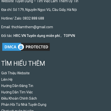
Website Tuyển Dụng – Tìm Việc Làm Thêm Uy Tín
Địa chỉ: Số 179, Nguyễn Ngọc Vũ, Cầu Giấy, Hà Nội
Hotline/ Zalo: 0832 888 688
Email:
thichlamthem@gmail.com
Đối tác:
HRC.VN Tuyển dụng miễn phí
,
TOPVN
TÌM HIỂU THÊM
Giới Thiệu Website
Liên Hệ
Hướng Dẫn Đăng Tin
Hướng Dẫn Tìm Việc
Điều Khoản Chính Sách
Phản Hồi Từ Nhà Tuyển Dụng
Chat với quản trị viên