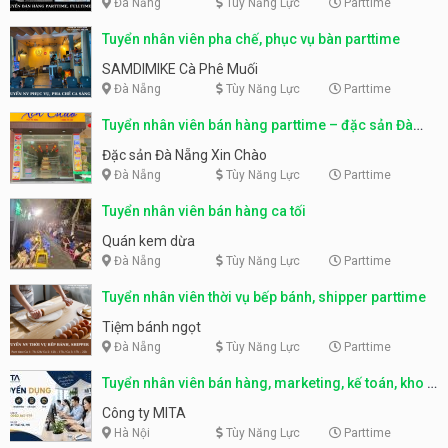
Đà Nẵng
Tùy Năng Lực
Parttime
Tuyển nhân viên pha chế, phục vụ bàn parttime
SAMDIMIKE Cà Phê Muối
Đà Nẵng
Tùy Năng Lực
Parttime
Tuyển nhân viên bán hàng parttime – đặc sản Đà
Nẵng
Đặc sản Đà Nẵng Xin Chào
Đà Nẵng
Tùy Năng Lực
Parttime
Tuyển nhân viên bán hàng ca tối
Quán kem dừa
Đà Nẵng
Tùy Năng Lực
Parttime
Tuyển nhân viên thời vụ bếp bánh, shipper parttime
Tiệm bánh ngọt
Đà Nẵng
Tùy Năng Lực
Parttime
Tuyển nhân viên bán hàng, marketing, kế toán, kho –
parttime, fulltime
Công ty MITA
Hà Nội
Tùy Năng Lực
Parttime