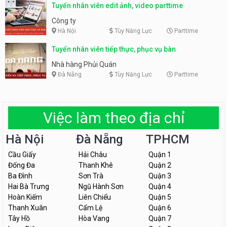
Tuyển nhân viên edit ảnh, video parttime
Công ty
Hà Nội
Tùy Năng Lực
Parttime
Tuyển nhân viên tiếp thực, phục vụ bàn
Nhà hàng Phủi Quán
Đà Nẵng
Tùy Năng Lực
Parttime
Việc làm theo địa chỉ
Hà Nội
Đà Nẵng
TPHCM
Cầu Giấy
Hải Châu
Quận 1
Đống Đa
Thanh Khê
Quận 2
Ba Đình
Sơn Trà
Quận 3
Hai Bà Trưng
Ngũ Hành Sơn
Quận 4
Hoàn Kiếm
Liên Chiểu
Quận 5
Thanh Xuân
Cẩm Lệ
Quận 6
Tây Hồ
Hòa Vang
Quận 7