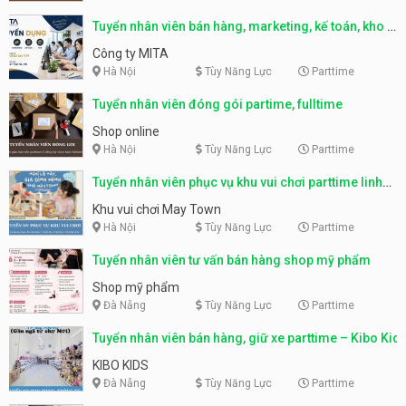
Tuyển nhân viên bán hàng, marketing, kế toán, kho –
parttime, fulltime
Công ty MITA
Hà Nội
Tùy Năng Lực
Parttime
Tuyển nhân viên đóng gói partime, fulltime
Shop online
Hà Nội
Tùy Năng Lực
Parttime
Tuyển nhân viên phục vụ khu vui chơi parttime linh
động
Khu vui chơi May Town
Hà Nội
Tùy Năng Lực
Parttime
Tuyển nhân viên tư vấn bán hàng shop mỹ phẩm
Shop mỹ phẩm
Đà Nẵng
Tùy Năng Lực
Parttime
Tuyển nhân viên bán hàng, giữ xe parttime – Kibo Kid
KIBO KIDS
Đà Nẵng
Tùy Năng Lực
Parttime