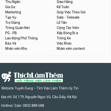
Thu Ngân
Giao Hàng
Gia Sư
Kế Toán
Marketing
Giúp Việc Theo Giờ
Tạp Vụ
Sale - Telesale
Trợ Giảng
Lễ Tân
Trông Quán Net
Cộng Tác Viên
PG - PB
Xếp Bóng Bi a
Lao Động Phổ Thông
Trông Xe
Bảo Vệ
Việc Khác
Nhân viên Kho
Nhân viên content
Website Tuyển Dụng – Tìm Việc Làm Thêm Uy Tín
Địa chỉ: Số 179, Nguyễn Ngọc Vũ, Cầu Giấy, Hà Nội
Hotline/ Zalo: 0832 888 688