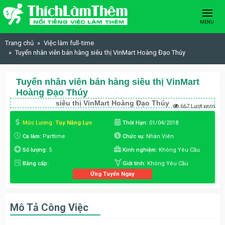
Skip to content
MENU
Trang chủ
Việc làm full-time
Tuyển nhân viên bán hàng siêu thị VinMart Hoàng Đạo Thúy
Tuyển nhân viên bán hàng siêu thị VinMart
Hoàng Đạo Thúy
siêu thị VinMart Hoàng Đạo Thúy
667 Lượt xem
Mức Lương:
Tùy Năng Lực
Thời Hạn:
01/04/2018
Ca làm:
Parttime
Chức vụ:
Nhân Viên
Số lượng:
5
Kinh nghiệm:
Không Yêu Cầu
Bằng cấp:
Giới tính:
Không Yêu Cầu
Ứng Tuyển Ngay
Mô Tả Công Việc