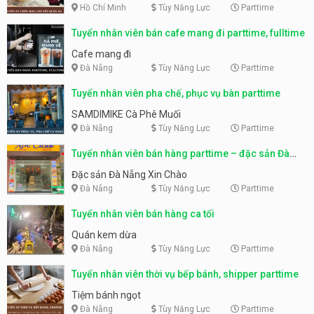
Hồ Chí Minh
Tùy Năng Lực
Parttime
Tuyển nhân viên bán cafe mang đi parttime, fulltime
Cafe mang đi
Đà Nẵng
Tùy Năng Lực
Parttime
Tuyển nhân viên pha chế, phục vụ bàn parttime
SAMDIMIKE Cà Phê Muối
Đà Nẵng
Tùy Năng Lực
Parttime
Tuyển nhân viên bán hàng parttime – đặc sản Đà
Nẵng
Đặc sản Đà Nẵng Xin Chào
Đà Nẵng
Tùy Năng Lực
Parttime
Tuyển nhân viên bán hàng ca tối
Quán kem dừa
Đà Nẵng
Tùy Năng Lực
Parttime
Tuyển nhân viên thời vụ bếp bánh, shipper parttime
Tiệm bánh ngọt
Đà Nẵng
Tùy Năng Lực
Parttime