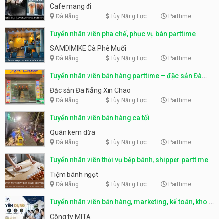
Cafe mang đi
Đà Nẵng
Tùy Năng Lực
Parttime
Tuyển nhân viên pha chế, phục vụ bàn parttime
SAMDIMIKE Cà Phê Muối
Đà Nẵng
Tùy Năng Lực
Parttime
Tuyển nhân viên bán hàng parttime – đặc sản Đà
Nẵng
Đặc sản Đà Nẵng Xin Chào
Đà Nẵng
Tùy Năng Lực
Parttime
Tuyển nhân viên bán hàng ca tối
Quán kem dừa
Đà Nẵng
Tùy Năng Lực
Parttime
Tuyển nhân viên thời vụ bếp bánh, shipper parttime
Tiệm bánh ngọt
Đà Nẵng
Tùy Năng Lực
Parttime
Tuyển nhân viên bán hàng, marketing, kế toán, kho –
parttime, fulltime
Công ty MITA