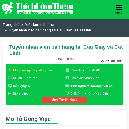
Skip to content
MENU
Trang chủ
Việc làm full-time
Tuyển nhân viên bán hàng tại Cầu Giấy và Cát Linh
Tuyển nhân viên bán hàng tại Cầu Giấy và Cát
Linh
CỬA HÀNG
29 Lượt xem
Mức Lương:
Tùy Năng Lực
Thời Hạn:
01/04/2018
Ca làm:
Parttime
Chức vụ:
Nhân Viên
Số lượng:
5
Kinh nghiệm:
Không Yêu Cầu
Bằng cấp:
Giới tính:
Không Yêu Cầu
Ứng Tuyển Ngay
Mô Tả Công Việc