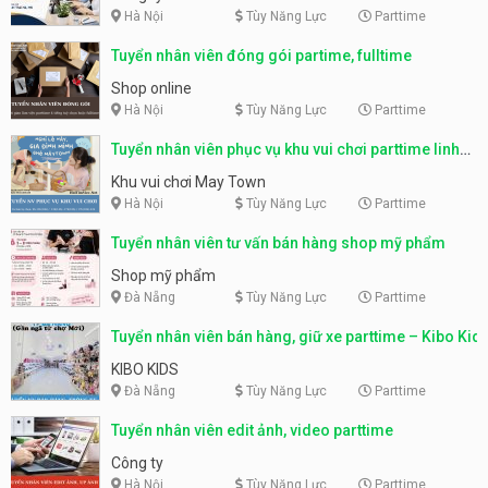
Hà Nội
Tùy Năng Lực
Parttime
Tuyển nhân viên đóng gói partime, fulltime
Shop online
Hà Nội
Tùy Năng Lực
Parttime
Tuyển nhân viên phục vụ khu vui chơi parttime linh
động
Khu vui chơi May Town
Hà Nội
Tùy Năng Lực
Parttime
Tuyển nhân viên tư vấn bán hàng shop mỹ phẩm
Shop mỹ phẩm
Đà Nẵng
Tùy Năng Lực
Parttime
Tuyển nhân viên bán hàng, giữ xe parttime – Kibo Kid
KIBO KIDS
Đà Nẵng
Tùy Năng Lực
Parttime
Tuyển nhân viên edit ảnh, video parttime
Công ty
Hà Nội
Tùy Năng Lực
Parttime