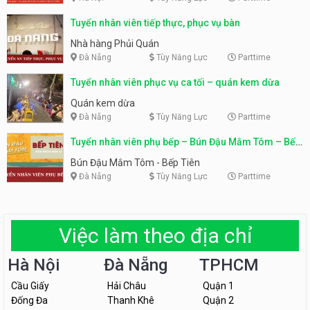
Tuyển nhân viên tiếp thực, phục vụ bàn
Nhà hàng Phủi Quán
Đà Nẵng
Tùy Năng Lực
Parttime
Tuyển nhân viên phục vụ ca tối – quán kem dừa
Quán kem dừa
Đà Nẵng
Tùy Năng Lực
Parttime
Tuyển nhân viên phụ bếp – Bún Đậu Mắm Tôm – Bếp
Tiên
Bún Đậu Mắm Tôm - Bếp Tiên
Đà Nẵng
Tùy Năng Lực
Parttime
Việc làm theo địa chỉ
Hà Nội
Đà Nẵng
TPHCM
Cầu Giấy
Hải Châu
Quận 1
Đống Đa
Thanh Khê
Quận 2