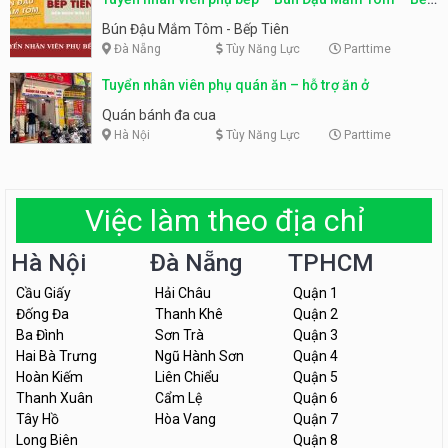
Tiên
Bún Đậu Mắm Tôm - Bếp Tiên
Đà Nẵng
Tùy Năng Lực
Parttime
Tuyển nhân viên phụ quán ăn – hỗ trợ ăn ở
Quán bánh đa cua
Hà Nội
Tùy Năng Lực
Parttime
Việc làm theo địa chỉ
Hà Nội
Đà Nẵng
TPHCM
Cầu Giấy
Hải Châu
Quận 1
Đống Đa
Thanh Khê
Quận 2
Ba Đình
Sơn Trà
Quận 3
Hai Bà Trưng
Ngũ Hành Sơn
Quận 4
Hoàn Kiếm
Liên Chiểu
Quận 5
Thanh Xuân
Cẩm Lệ
Quận 6
Tây Hồ
Hòa Vang
Quận 7
Long Biên
Quận 8