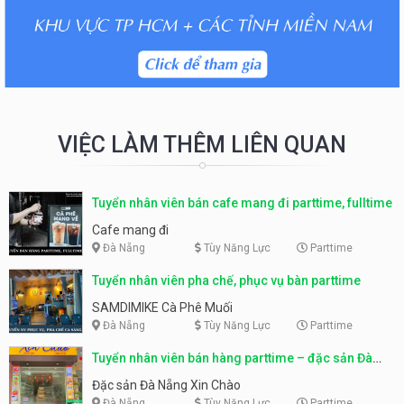
VIỆC LÀM THÊM LIÊN QUAN
Tuyển nhân viên bán cafe mang đi parttime, fulltime
Cafe mang đi
Đà Nẵng
Tùy Năng Lực
Parttime
Tuyển nhân viên pha chế, phục vụ bàn parttime
SAMDIMIKE Cà Phê Muối
Đà Nẵng
Tùy Năng Lực
Parttime
Tuyển nhân viên bán hàng parttime – đặc sản Đà
Nẵng
Đặc sản Đà Nẵng Xin Chào
Đà Nẵng
Tùy Năng Lực
Parttime