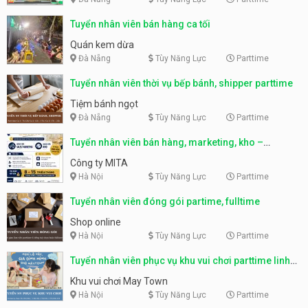
Tuyển nhân viên bán hàng ca tối
Quán kem dừa
Đà Nẵng
Tùy Năng Lực
Parttime
Tuyển nhân viên thời vụ bếp bánh, shipper parttime
Tiệm bánh ngọt
Đà Nẵng
Tùy Năng Lực
Parttime
Tuyển nhân viên bán hàng, marketing, kho –
parttime, fulltime
Công ty MITA
Hà Nội
Tùy Năng Lực
Parttime
Tuyển nhân viên đóng gói partime, fulltime
Shop online
Hà Nội
Tùy Năng Lực
Parttime
Tuyển nhân viên phục vụ khu vui chơi parttime linh
động
Khu vui chơi May Town
Hà Nội
Tùy Năng Lực
Parttime