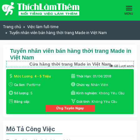
Skip to content
MENU
Trang chủ
Việc làm full-time
Tuyển nhân viên bán hàng thời trang Made in Việt Nam
Tuyển nhân viên bán hàng thời trang Made in
Việt Nam
Cửa hàng thời trang Made in Việt Nam
68 Lượt xem
Mức Lương:
4 - 5 Triệu
Thời Hạn:
01/04/2018
Ca làm:
Parttime
Chức vụ:
Nhân Viên
Số lượng:
5
Kinh nghiệm:
Không Yêu Cầu
Bằng cấp:
Giới tính:
Không Yêu Cầu
Ứng Tuyển Ngay
Mô Tả Công Việc