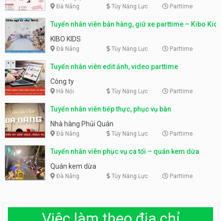
Đà Nẵng
Tùy Năng Lực
Parttime
Tuyển nhân viên bán hàng, giữ xe parttime – Kibo Kid
KIBO KIDS
Đà Nẵng
Tùy Năng Lực
Parttime
Tuyển nhân viên edit ảnh, video parttime
Công ty
Hà Nội
Tùy Năng Lực
Parttime
Tuyển nhân viên tiếp thực, phục vụ bàn
Nhà hàng Phủi Quán
Đà Nẵng
Tùy Năng Lực
Parttime
Tuyển nhân viên phục vụ ca tối – quán kem dừa
Quán kem dừa
Đà Nẵng
Tùy Năng Lực
Parttime
Việc làm theo địa chỉ