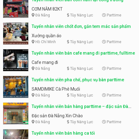
CƠM NẮM 82KT
Đà Nẵng
Tùy Năng Lực
Parttime
Tuyển nhân viên chốt đơn, gắn tem mác sản phẩm
Xưởng quần áo
Hồ Chí Minh
Tùy Năng Lực
Parttime
Tuyển nhân viên bán cafe mang đi parttime, fulltime
Cafe mang đi
Đà Nẵng
Tùy Năng Lực
Parttime
Tuyển nhân viên pha chế, phục vụ bàn parttime
SAMDIMIKE Cà Phê Muối
Đà Nẵng
Tùy Năng Lực
Parttime
Tuyển nhân viên bán hàng parttime – đặc sản Đà
Nẵng
Đặc sản Đà Nẵng Xin Chào
Đà Nẵng
Tùy Năng Lực
Parttime
Tuyển nhân viên bán hàng ca tối