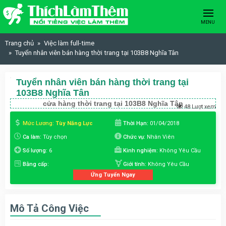
Skip to content
MENU
Trang chủ
Việc làm full-time
Tuyển nhân viên bán hàng thời trang tại 103B8 Nghĩa Tân
Tuyển nhân viên bán hàng thời trang tại
103B8 Nghĩa Tân
cửa hàng thời trang tại 103B8 Nghĩa Tân
48 Lượt xem
Mức Lương:
Tùy Năng Lực
Thời Hạn:
01/04/2018
Ca làm:
Tùy chọn
Chức vụ:
Nhân Viên
Số lượng:
6
Kinh nghiệm:
Không Yêu Cầu
Bằng cấp:
Giới tính:
Không Yêu Cầu
Ứng Tuyển Ngay
Mô Tả Công Việc