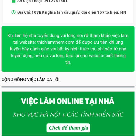
Số Điện Thoại:
0912761661
Địa Chỉ:
103B8 nghĩa tân cầu giấy, đối diện 157 tô hiệu, HN
Khi liên hệ nhà tuyển dụng vui lòng nói rõ tham khảo việc làm
tại website:
thichlamthem.com
để được ưu tiên khi ứng
tuyển hãy cảnh giác với bất kỳ hình thức thu phí nào từ nhà
tuyển dụng, nếu có vui lòng báo lại cho website biết thông
tin.
CỘNG ĐỒNG VIỆC LÀM CA TỐI