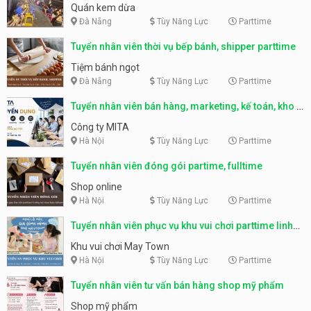
Quán kem dừa
Đà Nẵng
Tùy Năng Lực
Parttime
Tuyển nhân viên thời vụ bếp bánh, shipper parttime
Tiệm bánh ngọt
Đà Nẵng
Tùy Năng Lực
Parttime
Tuyển nhân viên bán hàng, marketing, kế toán, kho –
parttime, fulltime
Công ty MITA
Hà Nội
Tùy Năng Lực
Parttime
Tuyển nhân viên đóng gói partime, fulltime
Shop online
Hà Nội
Tùy Năng Lực
Parttime
Tuyển nhân viên phục vụ khu vui chơi parttime linh
động
Khu vui chơi May Town
Hà Nội
Tùy Năng Lực
Parttime
Tuyển nhân viên tư vấn bán hàng shop mỹ phẩm
Shop mỹ phẩm