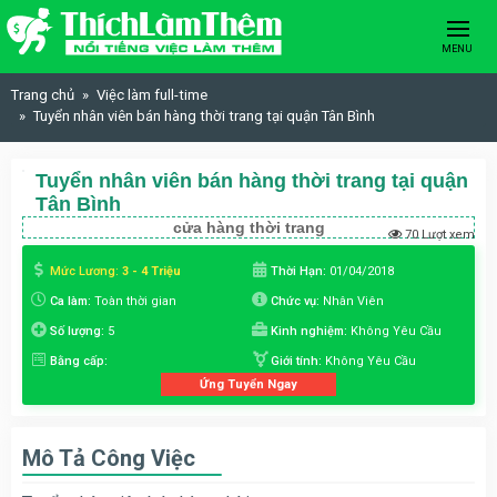
Skip to content
MENU
Trang chủ
Việc làm full-time
Tuyển nhân viên bán hàng thời trang tại quận Tân Bình
Tuyển nhân viên bán hàng thời trang tại quận
Tân Bình
cửa hàng thời trang
70 Lượt xem
Mức Lương:
3 - 4 Triệu
Thời Hạn:
01/04/2018
Ca làm:
Toàn thời gian
Chức vụ:
Nhân Viên
Số lượng:
5
Kinh nghiệm:
Không Yêu Cầu
Bằng cấp:
Giới tính:
Không Yêu Cầu
Ứng Tuyển Ngay
Mô Tả Công Việc