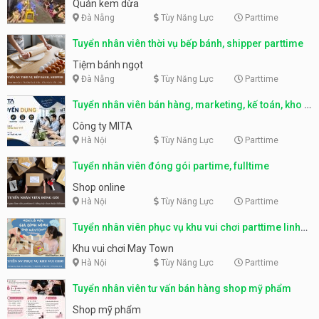
Quán kem dừa
Đà Nẵng
Tùy Năng Lực
Parttime
Tuyển nhân viên thời vụ bếp bánh, shipper parttime
Tiệm bánh ngọt
Đà Nẵng
Tùy Năng Lực
Parttime
Tuyển nhân viên bán hàng, marketing, kế toán, kho –
parttime, fulltime
Công ty MITA
Hà Nội
Tùy Năng Lực
Parttime
Tuyển nhân viên đóng gói partime, fulltime
Shop online
Hà Nội
Tùy Năng Lực
Parttime
Tuyển nhân viên phục vụ khu vui chơi parttime linh
động
Khu vui chơi May Town
Hà Nội
Tùy Năng Lực
Parttime
Tuyển nhân viên tư vấn bán hàng shop mỹ phẩm
Shop mỹ phẩm