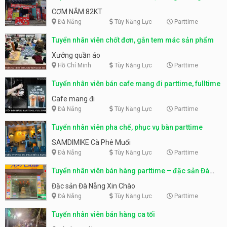
CƠM NẮM 82KT
Đà Nẵng
Tùy Năng Lực
Parttime
Tuyển nhân viên chốt đơn, gắn tem mác sản phẩm
Xưởng quần áo
Hồ Chí Minh
Tùy Năng Lực
Parttime
Tuyển nhân viên bán cafe mang đi parttime, fulltime
Cafe mang đi
Đà Nẵng
Tùy Năng Lực
Parttime
Tuyển nhân viên pha chế, phục vụ bàn parttime
SAMDIMIKE Cà Phê Muối
Đà Nẵng
Tùy Năng Lực
Parttime
Tuyển nhân viên bán hàng parttime – đặc sản Đà
Nẵng
Đặc sản Đà Nẵng Xin Chào
Đà Nẵng
Tùy Năng Lực
Parttime
Tuyển nhân viên bán hàng ca tối