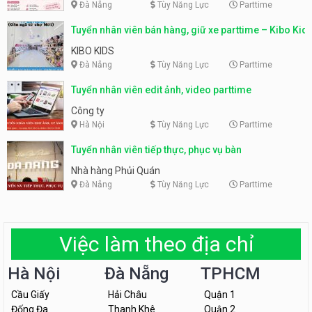
Đà Nẵng
Tùy Năng Lực
Parttime
Tuyển nhân viên bán hàng, giữ xe parttime – Kibo Kid
KIBO KIDS
Đà Nẵng
Tùy Năng Lực
Parttime
Tuyển nhân viên edit ảnh, video parttime
Công ty
Hà Nội
Tùy Năng Lực
Parttime
Tuyển nhân viên tiếp thực, phục vụ bàn
Nhà hàng Phủi Quán
Đà Nẵng
Tùy Năng Lực
Parttime
Việc làm theo địa chỉ
Hà Nội
Đà Nẵng
TPHCM
Cầu Giấy
Hải Châu
Quận 1
Đống Đa
Thanh Khê
Quận 2