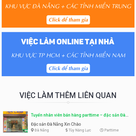
VIỆC LÀM THÊM LIÊN QUAN
Tuyển nhân viên bán hàng parttime – đặc sản Đà
Nẵng
Đặc sản Đà Nẵng Xin Chào
Đà Nẵng
Tùy Năng Lực
Parttime