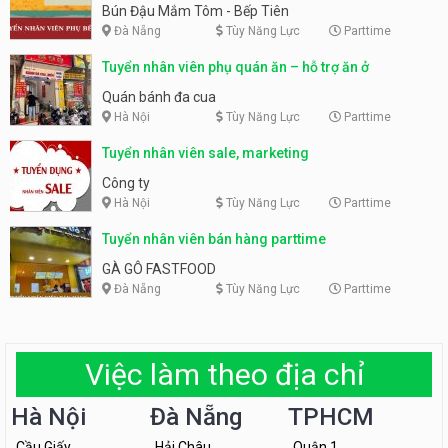
Tiên
Bún Đậu Mắm Tôm - Bếp Tiên
Đà Nẵng
Tùy Năng Lực
Parttime
Tuyển nhân viên phụ quán ăn – hỗ trợ ăn ở
Quán bánh đa cua
Hà Nội
Tùy Năng Lực
Parttime
Tuyển nhân viên sale, marketing
Công ty
Hà Nội
Tùy Năng Lực
Parttime
Tuyển nhân viên bán hàng parttime
GÀ GÔ FASTFOOD
Đà Nẵng
Tùy Năng Lực
Parttime
Việc làm theo địa chỉ
Hà Nội
Đà Nẵng
TPHCM
Cầu Giấy
Hải Châu
Quận 1