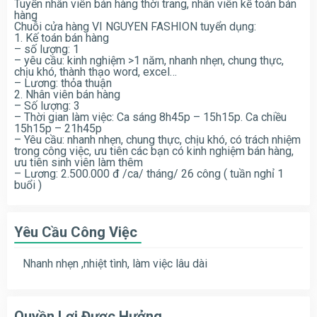
Tuyển nhân viên bán hàng thời trang, nhân viên kế toán bán
hàng
Chuỗi cửa hàng VI NGUYEN FASHION tuyển dụng:
1. Kế toán bán hàng
– số lượng: 1
– yêu cầu: kinh nghiệm >1 năm, nhanh nhẹn, chung thực,
chịu khó, thành thạo word, excel…
– Lương: thỏa thuận
2. Nhân viên bán hàng
– Số lượng: 3
– Thời gian làm việc: Ca sáng 8h45p – 15h15p. Ca chiều
15h15p – 21h45p
– Yêu cầu: nhanh nhẹn, chung thực, chịu khó, có trách nhiệm
trong công việc, ưu tiên các bạn có kinh nghiệm bán hàng,
ưu tiên sinh viên làm thêm
– Lương: 2.500.000 đ /ca/ tháng/ 26 công ( tuần nghỉ 1
buổi )
Yêu Cầu Công Việc
Nhanh nhẹn ,nhiệt tình, làm việc lâu dài
Quyền Lợi Được Hưởng