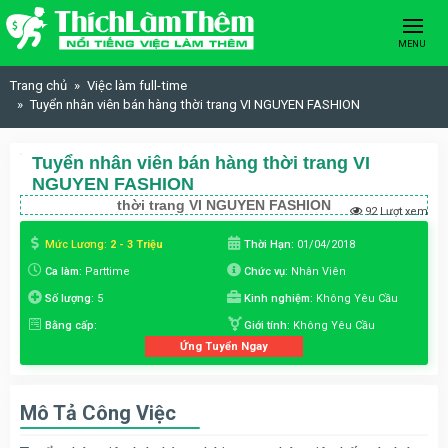
Skip to content
MENU
Trang chủ
Việc làm full-time
Tuyển nhân viên bán hàng thời trang VI NGUYEN FASHION
Tuyển nhân viên bán hàng thời trang VI
NGUYEN FASHION
thời trang VI NGUYEN FASHION
92 Lượt xem
Mức Lương:
2 - 3 Triệu
Thời Hạn:
01/04/2018
Ca làm:
Parttime
Chức vụ:
Nhân Viên
Số lượng:
5
Kinh nghiệm:
Không Yêu Cầu
Bằng cấp:
Giới tính:
Không Yêu Cầu
Ứng Tuyển Ngay
Mô Tả Công Việc