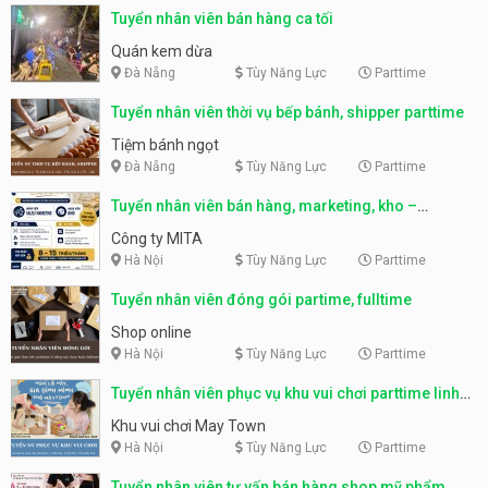
Tuyển nhân viên bán hàng ca tối
Quán kem dừa
Đà Nẵng
Tùy Năng Lực
Parttime
Tuyển nhân viên thời vụ bếp bánh, shipper parttime
Tiệm bánh ngọt
Đà Nẵng
Tùy Năng Lực
Parttime
Tuyển nhân viên bán hàng, marketing, kho –
parttime, fulltime
Công ty MITA
Hà Nội
Tùy Năng Lực
Parttime
Tuyển nhân viên đóng gói partime, fulltime
Shop online
Hà Nội
Tùy Năng Lực
Parttime
Tuyển nhân viên phục vụ khu vui chơi parttime linh
động
Khu vui chơi May Town
Hà Nội
Tùy Năng Lực
Parttime
Tuyển nhân viên tư vấn bán hàng shop mỹ phẩm