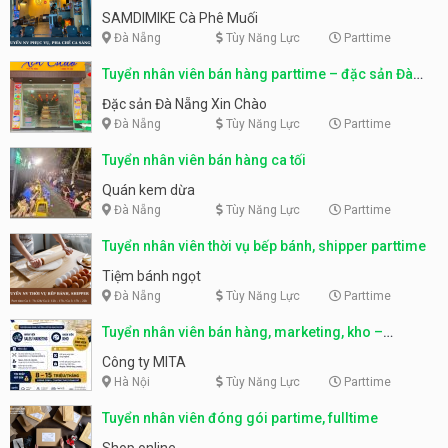
SAMDIMIKE Cà Phê Muối
Đà Nẵng
Tùy Năng Lực
Parttime
Tuyển nhân viên bán hàng parttime – đặc sản Đà
Nẵng
Đặc sản Đà Nẵng Xin Chào
Đà Nẵng
Tùy Năng Lực
Parttime
Tuyển nhân viên bán hàng ca tối
Quán kem dừa
Đà Nẵng
Tùy Năng Lực
Parttime
Tuyển nhân viên thời vụ bếp bánh, shipper parttime
Tiệm bánh ngọt
Đà Nẵng
Tùy Năng Lực
Parttime
Tuyển nhân viên bán hàng, marketing, kho –
parttime, fulltime
Công ty MITA
Hà Nội
Tùy Năng Lực
Parttime
Tuyển nhân viên đóng gói partime, fulltime
Shop online