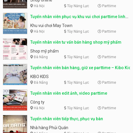
Hà Nội
Tùy Năng Lực
Parttime
Tuyển nhân viên phục vụ khu vui chơi parttime linh
động
Khu vui chơi May Town
Hà Nội
Tùy Năng Lực
Parttime
Tuyển nhân viên tư vấn bán hàng shop mỹ phẩm
Shop mỹ phẩm
Đà Nẵng
Tùy Năng Lực
Parttime
Tuyển nhân viên bán hàng, giữ xe parttime – Kibo Kid
KIBO KIDS
Đà Nẵng
Tùy Năng Lực
Parttime
Tuyển nhân viên edit ảnh, video parttime
Công ty
Hà Nội
Tùy Năng Lực
Parttime
Tuyển nhân viên tiếp thực, phục vụ bàn
Nhà hàng Phủi Quán