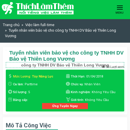
Skip to content
MENU
Trang chủ
Việc làm full-time
Tuyển nhân viên bảo vệ cho công ty TNHH DV Bảo vệ Thiên Long
Vương
Tuyển nhân viên bảo vệ cho công ty TNHH DV
Bảo vệ Thiên Long Vương
công ty TNHH DV Bảo vệ Thiên Long Vương
50 Lượt xem
Mức Lương:
Tùy Năng Lực
Thời Hạn:
01/04/2018
Ca làm:
Parttime
Chức vụ:
Nhân Viên
Số lượng:
5
Kinh nghiệm:
Không Yêu Cầu
Bằng cấp:
Giới tính:
Không Yêu Cầu
Ứng Tuyển Ngay
Mô Tả Công Việc