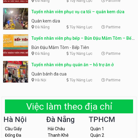
Đà Nẵng
Tùy Năng Lực
Parttime
Tuyển nhân viên phục vụ ca tối – quán kem dừa
Quán kem dừa
Đà Nẵng
Tùy Năng Lực
Parttime
Tuyển nhân viên phụ bếp – Bún Đậu Mắm Tôm – Bếp
Tiên
Bún Đậu Mắm Tôm - Bếp Tiên
Đà Nẵng
Tùy Năng Lực
Parttime
Tuyển nhân viên phụ quán ăn – hỗ trợ ăn ở
Quán bánh đa cua
Hà Nội
Tùy Năng Lực
Parttime
Việc làm theo địa chỉ
Hà Nội
Đà Nẵng
TPHCM
Cầu Giấy
Hải Châu
Quận 1
Đống Đa
Thanh Khê
Quận 2