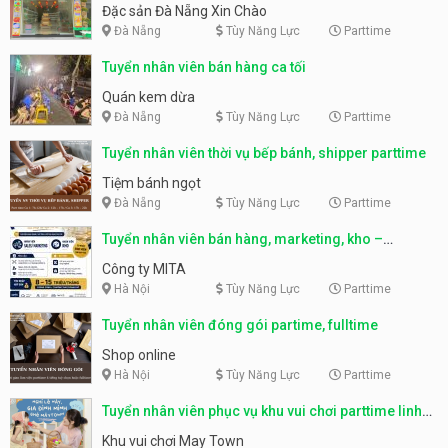
Nẵng
Đặc sản Đà Nẵng Xin Chào
Đà Nẵng
Tùy Năng Lực
Parttime
Tuyển nhân viên bán hàng ca tối
Quán kem dừa
Đà Nẵng
Tùy Năng Lực
Parttime
Tuyển nhân viên thời vụ bếp bánh, shipper parttime
Tiệm bánh ngọt
Đà Nẵng
Tùy Năng Lực
Parttime
Tuyển nhân viên bán hàng, marketing, kho –
parttime, fulltime
Công ty MITA
Hà Nội
Tùy Năng Lực
Parttime
Tuyển nhân viên đóng gói partime, fulltime
Shop online
Hà Nội
Tùy Năng Lực
Parttime
Tuyển nhân viên phục vụ khu vui chơi parttime linh
động
Khu vui chơi May Town