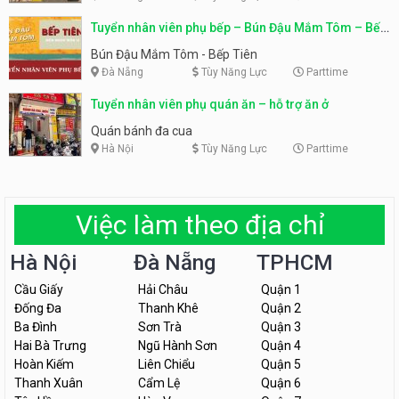
Tuyển nhân viên phụ bếp – Bún Đậu Mắm Tôm – Bếp
Tiên
Bún Đậu Mắm Tôm - Bếp Tiên
Đà Nẵng
Tùy Năng Lực
Parttime
Tuyển nhân viên phụ quán ăn – hỗ trợ ăn ở
Quán bánh đa cua
Hà Nội
Tùy Năng Lực
Parttime
Việc làm theo địa chỉ
Hà Nội
Đà Nẵng
TPHCM
Cầu Giấy
Hải Châu
Quận 1
Đống Đa
Thanh Khê
Quận 2
Ba Đình
Sơn Trà
Quận 3
Hai Bà Trưng
Ngũ Hành Sơn
Quận 4
Hoàn Kiếm
Liên Chiểu
Quận 5
Thanh Xuân
Cẩm Lệ
Quận 6