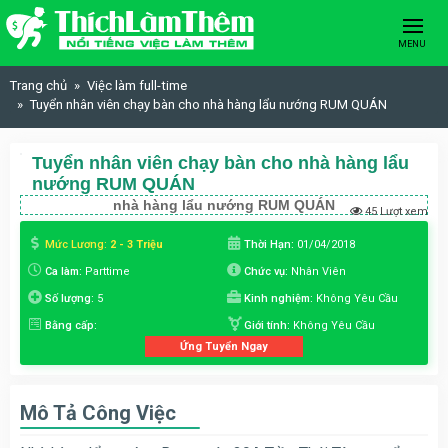
Skip to content
MENU
Trang chủ
Việc làm full-time
Tuyển nhân viên chạy bàn cho nhà hàng lẩu nướng RUM QUÁN
Tuyển nhân viên chạy bàn cho nhà hàng lẩu
nướng RUM QUÁN
nhà hàng lẩu nướng RUM QUÁN
45 Lượt xem
Mức Lương:
2 - 3 Triệu
Thời Hạn:
01/04/2018
Ca làm:
Parttime
Chức vụ:
Nhân Viên
Số lượng:
5
Kinh nghiệm:
Không Yêu Cầu
Bằng cấp:
Giới tính:
Không Yêu Cầu
Ứng Tuyển Ngay
Mô Tả Công Việc