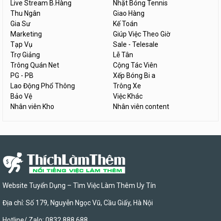
Live Stream B.Hàng
Nhặt Bóng Tennis
Thu Ngân
Giao Hàng
Gia Sư
Kế Toán
Marketing
Giúp Việc Theo Giờ
Tạp Vụ
Sale - Telesale
Trợ Giảng
Lễ Tân
Trông Quán Net
Cộng Tác Viên
PG - PB
Xếp Bóng Bi a
Lao Động Phổ Thông
Trông Xe
Bảo Vệ
Việc Khác
Nhân viên Kho
Nhân viên content
Website Tuyển Dụng – Tìm Việc Làm Thêm Uy Tín
Địa chỉ: Số 179, Nguyễn Ngọc Vũ, Cầu Giấy, Hà Nội
Hotline/ Zalo: 0832 888 688