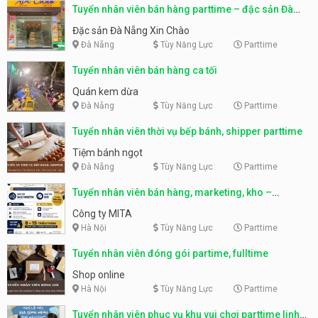
Tuyển nhân viên bán hàng parttime – đặc sản Đà
Nẵng
Đặc sản Đà Nẵng Xin Chào
Đà Nẵng
Tùy Năng Lực
Parttime
Tuyển nhân viên bán hàng ca tối
Quán kem dừa
Đà Nẵng
Tùy Năng Lực
Parttime
Tuyển nhân viên thời vụ bếp bánh, shipper parttime
Tiệm bánh ngọt
Đà Nẵng
Tùy Năng Lực
Parttime
Tuyển nhân viên bán hàng, marketing, kho –
parttime, fulltime
Công ty MITA
Hà Nội
Tùy Năng Lực
Parttime
Tuyển nhân viên đóng gói partime, fulltime
Shop online
Hà Nội
Tùy Năng Lực
Parttime
Tuyển nhân viên phục vụ khu vui chơi parttime linh