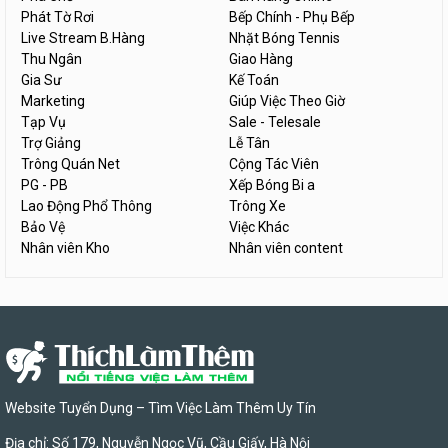
Phát Tờ Rơi
Bếp Chính - Phụ Bếp
Live Stream B.Hàng
Nhặt Bóng Tennis
Thu Ngân
Giao Hàng
Gia Sư
Kế Toán
Marketing
Giúp Việc Theo Giờ
Tạp Vụ
Sale - Telesale
Trợ Giảng
Lễ Tân
Trông Quán Net
Cộng Tác Viên
PG - PB
Xếp Bóng Bi a
Lao Động Phổ Thông
Trông Xe
Bảo Vệ
Việc Khác
Nhân viên Kho
Nhân viên content
Website Tuyển Dụng – Tìm Việc Làm Thêm Uy Tín
Địa chỉ: Số 179, Nguyễn Ngọc Vũ, Cầu Giấy, Hà Nội