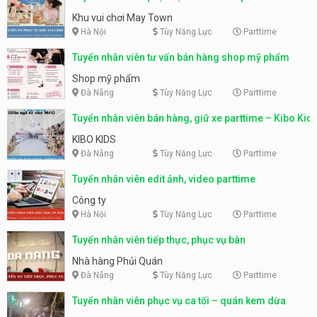
động
Khu vui chơi May Town
Hà Nội
Tùy Năng Lực
Parttime
Tuyển nhân viên tư vấn bán hàng shop mỹ phẩm
Shop mỹ phẩm
Đà Nẵng
Tùy Năng Lực
Parttime
Tuyển nhân viên bán hàng, giữ xe parttime – Kibo Kid
KIBO KIDS
Đà Nẵng
Tùy Năng Lực
Parttime
Tuyển nhân viên edit ảnh, video parttime
Công ty
Hà Nội
Tùy Năng Lực
Parttime
Tuyển nhân viên tiếp thực, phục vụ bàn
Nhà hàng Phủi Quán
Đà Nẵng
Tùy Năng Lực
Parttime
Tuyển nhân viên phục vụ ca tối – quán kem dừa