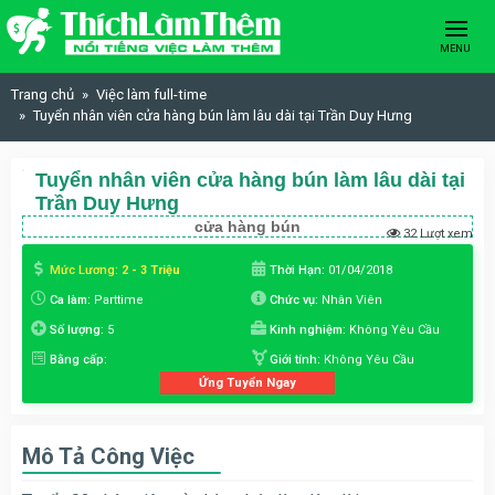
Skip to content
MENU
Trang chủ
Việc làm full-time
Tuyển nhân viên cửa hàng bún làm lâu dài tại Trần Duy Hưng
Tuyển nhân viên cửa hàng bún làm lâu dài tại
Trần Duy Hưng
cửa hàng bún
32 Lượt xem
Mức Lương:
2 - 3 Triệu
Thời Hạn:
01/04/2018
Ca làm:
Parttime
Chức vụ:
Nhân Viên
Số lượng:
5
Kinh nghiệm:
Không Yêu Cầu
Bằng cấp:
Giới tính:
Không Yêu Cầu
Ứng Tuyển Ngay
Mô Tả Công Việc