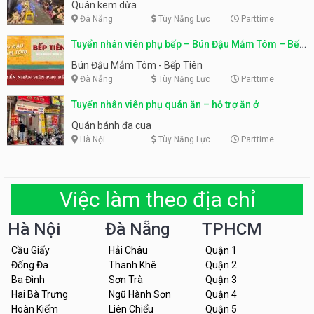
Quán kem dừa
Đà Nẵng
Tùy Năng Lực
Parttime
Tuyển nhân viên phụ bếp – Bún Đậu Mắm Tôm – Bếp
Tiên
Bún Đậu Mắm Tôm - Bếp Tiên
Đà Nẵng
Tùy Năng Lực
Parttime
Tuyển nhân viên phụ quán ăn – hỗ trợ ăn ở
Quán bánh đa cua
Hà Nội
Tùy Năng Lực
Parttime
Việc làm theo địa chỉ
Hà Nội
Đà Nẵng
TPHCM
Cầu Giấy
Hải Châu
Quận 1
Đống Đa
Thanh Khê
Quận 2
Ba Đình
Sơn Trà
Quận 3
Hai Bà Trưng
Ngũ Hành Sơn
Quận 4
Hoàn Kiếm
Liên Chiểu
Quận 5