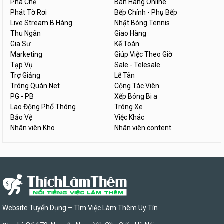
Pha Chế
Bán Hàng Online
Phát Tờ Rơi
Bếp Chính - Phụ Bếp
Live Stream B.Hàng
Nhặt Bóng Tennis
Thu Ngân
Giao Hàng
Gia Sư
Kế Toán
Marketing
Giúp Việc Theo Giờ
Tạp Vụ
Sale - Telesale
Trợ Giảng
Lễ Tân
Trông Quán Net
Cộng Tác Viên
PG - PB
Xếp Bóng Bi a
Lao Động Phổ Thông
Trông Xe
Bảo Vệ
Việc Khác
Nhân viên Kho
Nhân viên content
Website Tuyển Dụng – Tìm Việc Làm Thêm Uy Tín