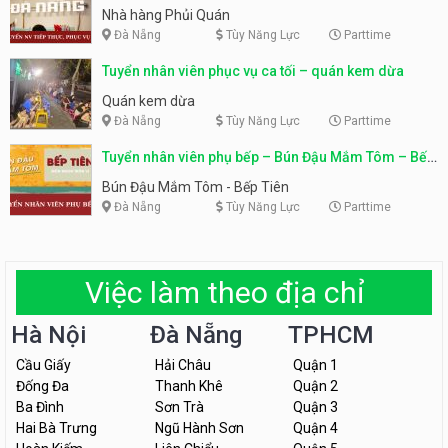
Nhà hàng Phủi Quán
Đà Nẵng
Tùy Năng Lực
Parttime
Tuyển nhân viên phục vụ ca tối – quán kem dừa
Quán kem dừa
Đà Nẵng
Tùy Năng Lực
Parttime
Tuyển nhân viên phụ bếp – Bún Đậu Mắm Tôm – Bếp
Tiên
Bún Đậu Mắm Tôm - Bếp Tiên
Đà Nẵng
Tùy Năng Lực
Parttime
Việc làm theo địa chỉ
Hà Nội
Đà Nẵng
TPHCM
Cầu Giấy
Hải Châu
Quận 1
Đống Đa
Thanh Khê
Quận 2
Ba Đình
Sơn Trà
Quận 3
Hai Bà Trưng
Ngũ Hành Sơn
Quận 4