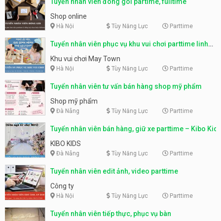
Tuyển nhân viên đóng gói partime, fulltime
Shop online
Hà Nội
Tùy Năng Lực
Parttime
Tuyển nhân viên phục vụ khu vui chơi parttime linh
động
Khu vui chơi May Town
Hà Nội
Tùy Năng Lực
Parttime
Tuyển nhân viên tư vấn bán hàng shop mỹ phẩm
Shop mỹ phẩm
Đà Nẵng
Tùy Năng Lực
Parttime
Tuyển nhân viên bán hàng, giữ xe parttime – Kibo Kid
KIBO KIDS
Đà Nẵng
Tùy Năng Lực
Parttime
Tuyển nhân viên edit ảnh, video parttime
Công ty
Hà Nội
Tùy Năng Lực
Parttime
Tuyển nhân viên tiếp thực, phục vụ bàn