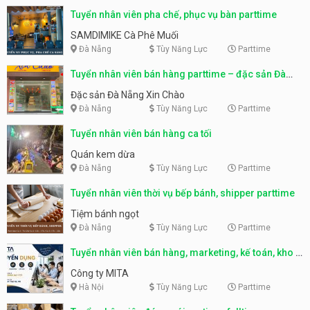
Tuyển nhân viên pha chế, phục vụ bàn parttime
SAMDIMIKE Cà Phê Muối
Đà Nẵng
Tùy Năng Lực
Parttime
Tuyển nhân viên bán hàng parttime – đặc sản Đà
Nẵng
Đặc sản Đà Nẵng Xin Chào
Đà Nẵng
Tùy Năng Lực
Parttime
Tuyển nhân viên bán hàng ca tối
Quán kem dừa
Đà Nẵng
Tùy Năng Lực
Parttime
Tuyển nhân viên thời vụ bếp bánh, shipper parttime
Tiệm bánh ngọt
Đà Nẵng
Tùy Năng Lực
Parttime
Tuyển nhân viên bán hàng, marketing, kế toán, kho –
parttime, fulltime
Công ty MITA
Hà Nội
Tùy Năng Lực
Parttime