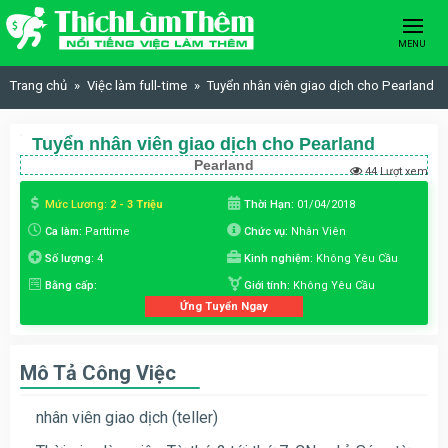
Skip to content
MENU
Trang chủ
Việc làm full-time
Tuyển nhân viên giao dịch cho Pearland
Tuyển nhân viên giao dịch cho Pearland
Pearland
44 Lượt xem
Mức Lương:
2 - 3 Triệu
Thời Hạn:
01/04/2018
Ca làm:
Parttime
Chức vụ:
Nhân Viên
Số lượng:
4
Kinh nghiệm:
Không Yêu Cầu
Bằng cấp:
Giới tính:
Không Yêu Cầu
Ứng Tuyển Ngay
Mô Tả Công Việc
nhân viên giao dịch (teller)