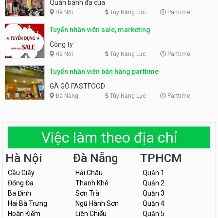
Quán bánh đa cua
Hà Nội
Tùy Năng Lực
Parttime
Tuyển nhân viên sale, marketing
Công ty
Hà Nội
Tùy Năng Lực
Parttime
Tuyển nhân viên bán hàng parttime
GÀ GÔ FASTFOOD
Đà Nẵng
Tùy Năng Lực
Parttime
Việc làm theo địa chỉ
Hà Nội
Đà Nẵng
TPHCM
Cầu Giấy
Hải Châu
Quận 1
Đống Đa
Thanh Khê
Quận 2
Ba Đình
Sơn Trà
Quận 3
Hai Bà Trưng
Ngũ Hành Sơn
Quận 4
Hoàn Kiếm
Liên Chiểu
Quận 5