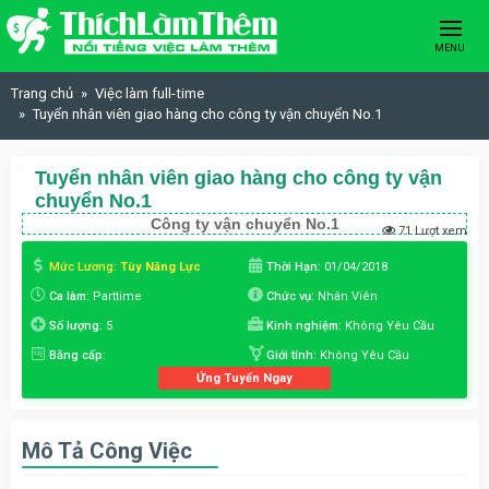
Skip to content
MENU
Trang chủ
Việc làm full-time
Tuyển nhân viên giao hàng cho công ty vận chuyển No.1
Tuyển nhân viên giao hàng cho công ty vận
chuyển No.1
Công ty vận chuyển No.1
71 Lượt xem
Mức Lương:
Tùy Năng Lực
Thời Hạn:
01/04/2018
Ca làm:
Parttime
Chức vụ:
Nhân Viên
Số lượng:
5
Kinh nghiệm:
Không Yêu Cầu
Bằng cấp:
Giới tính:
Không Yêu Cầu
Ứng Tuyển Ngay
Mô Tả Công Việc