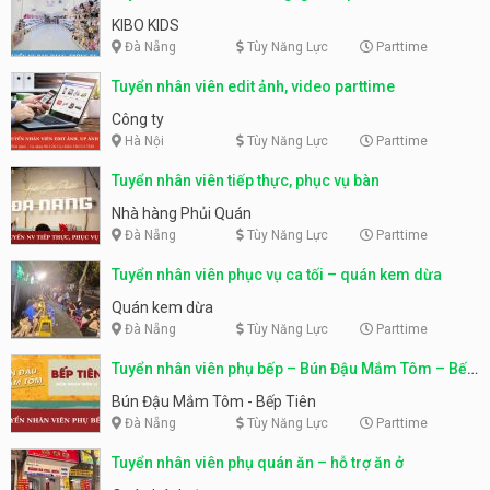
KIBO KIDS
Đà Nẵng
Tùy Năng Lực
Parttime
Tuyển nhân viên edit ảnh, video parttime
Công ty
Hà Nội
Tùy Năng Lực
Parttime
Tuyển nhân viên tiếp thực, phục vụ bàn
Nhà hàng Phủi Quán
Đà Nẵng
Tùy Năng Lực
Parttime
Tuyển nhân viên phục vụ ca tối – quán kem dừa
Quán kem dừa
Đà Nẵng
Tùy Năng Lực
Parttime
Tuyển nhân viên phụ bếp – Bún Đậu Mắm Tôm – Bếp
Tiên
Bún Đậu Mắm Tôm - Bếp Tiên
Đà Nẵng
Tùy Năng Lực
Parttime
Tuyển nhân viên phụ quán ăn – hỗ trợ ăn ở