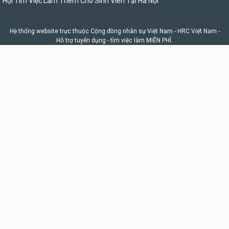
Hội Tìm Việc Làm Thêm Cho Sinh Viên Tại Hà Nội
Hệ thống website trực thuộc Cộng đồng nhân sự Việt Nam -
HRC Việt Nam
-
Hỗ trợ tuyển dụng - tìm việc làm MIỄN PHÍ.