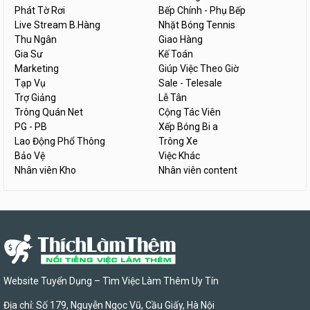
Phát Tờ Rơi
Bếp Chính - Phụ Bếp
Live Stream B.Hàng
Nhặt Bóng Tennis
Thu Ngân
Giao Hàng
Gia Sư
Kế Toán
Marketing
Giúp Việc Theo Giờ
Tạp Vụ
Sale - Telesale
Trợ Giảng
Lễ Tân
Trông Quán Net
Cộng Tác Viên
PG - PB
Xếp Bóng Bi a
Lao Động Phổ Thông
Trông Xe
Bảo Vệ
Việc Khác
Nhân viên Kho
Nhân viên content
Website Tuyển Dụng – Tìm Việc Làm Thêm Uy Tín
Địa chỉ: Số 179, Nguyễn Ngọc Vũ, Cầu Giấy, Hà Nội