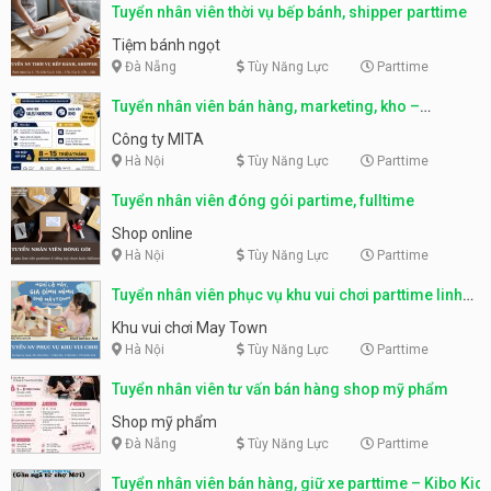
Tuyển nhân viên thời vụ bếp bánh, shipper parttime
Tiệm bánh ngọt
Đà Nẵng
Tùy Năng Lực
Parttime
Tuyển nhân viên bán hàng, marketing, kho –
parttime, fulltime
Công ty MITA
Hà Nội
Tùy Năng Lực
Parttime
Tuyển nhân viên đóng gói partime, fulltime
Shop online
Hà Nội
Tùy Năng Lực
Parttime
Tuyển nhân viên phục vụ khu vui chơi parttime linh
động
Khu vui chơi May Town
Hà Nội
Tùy Năng Lực
Parttime
Tuyển nhân viên tư vấn bán hàng shop mỹ phẩm
Shop mỹ phẩm
Đà Nẵng
Tùy Năng Lực
Parttime
Tuyển nhân viên bán hàng, giữ xe parttime – Kibo Kid