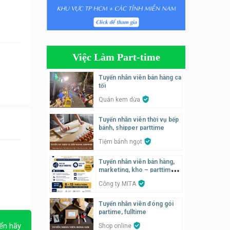
Tuyển nhân viên bán hàng
parttime
Húp Tea
Việc Làm Part-time
Tuyển nhân viên pha chế
tiệm trà sữa
Tuyển nhân viên bán hàng ca
TRÀ SỮA THÁI LAN
tối
SONGKRAN
Quán kem dừa
Tuyển nhân viên tư vấn bán
Tuyển nhân viên thời vụ bếp
hàng tiệm bánh ngọt
bánh, shipper parttime
Tiệm bánh ngọt
Tiệm bánh ngọt
Tuyển nhân viên pha chế,
Tuyển nhân viên bán hàng,
phục vụ bàn
marketing, kho – parttime,
fulltime
SNACK BAR NHẬT
Công ty MITA
Tuyển nhân viên đóng gói
Tuyển quản lý, kế toán ca,
partime, fulltime
bếp, bếp chính lương cao
ển hãy
Shop online
Nhà hàng Phố Men Chill