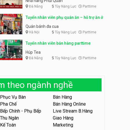
Nhà hàng Phủi Quán
Đà Nẵng
Tùy Năng Lực
Parttime
Tuyển nhân viên phục vụ ca
tối – quán kem dừa
Tuyển nhân viên pha chế,
Tuyển nhân viên phụ quán ăn – hỗ trợ ăn ở
phục vụ bàn parttime
Quán kem dừa
Cafe Vợt
Quán bánh đa cua
Hà Nội
Tùy Năng Lực
Parttime
Tuyển nhân viên phụ bếp –
Bún Đậu Mắm Tôm – Bếp
Tiên
Tuyển nhân viên bán hàng parttime
Bún Đậu Mắm Tôm - Bếp Tiên
Húp Tea
Đà Nẵng
Tùy Năng Lực
Parttime
Tuyển nhân viên phụ quán ăn
– hỗ trợ ăn ở
Quán bánh đa cua
àm theo ngành nghề
Tuyển nhân viên sale,
marketing
Phục Vụ Bàn
Bán Hàng
Công ty
Pha Chế
Bán Hàng Online
Bếp Chính - Phụ Bếp
Live Stream B.Hàng
Tuyển nhân viên bán hàng
parttime
Thu Ngân
Giao Hàng
Kế Toán
Marketing
GÀ GÔ FASTFOOD