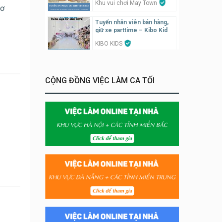
Khu vui chơi May Town
sơ
Tuyển nhân viên bán hàng,
giữ xe parttime – Kibo Kid
KIBO KIDS
Tuyển nhân viên edit ảnh,
video parttime
CỘNG ĐỒNG VIỆC LÀM CA TỐI
Công ty
Tuyển nhân viên tiếp thực,
phục vụ bàn
Nhà hàng Phủi Quán
Tuyển nhân viên phụ quán ăn
– hỗ trợ ăn ở
Quán bánh đa cua
Tuyển nhân viên bán hàng
parttime
GÀ GÔ FASTFOOD