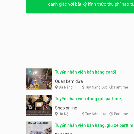
cảnh giác với bất kỳ hình thức thu phí nào t
Tuyển nhân viên bán hàng ca tối
Quán kem dừa
Đà Nẵng
Tùy Năng Lực
Parttime
Tuyển nhân viên đóng gói partime,
fulltime
Shop online
Hà Nội
Tùy Năng Lực
Parttime
Tuyển nhân viên bán hàng, giữ xe parttim
– Kibo Kid