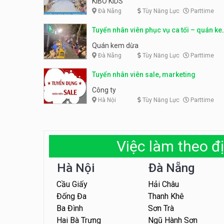
KIBO KIDS
Đà Nẵng
Tùy Năng Lực
Parttime
Tuyển nhân viên phục vụ ca tối – quán k
dừa
Quán kem dừa
Đà Nẵng
Tùy Năng Lực
Parttime
Tuyển nhân viên sale, marketing
Công ty
Hà Nội
Tùy Năng Lực
Parttime
Việc làm theo đị
Hà Nội
Đà Nẵng
Cầu Giấy
Hải Châu
Đống Đa
Thanh Khê
Ba Đình
Sơn Trà
Hai Bà Trưng
Ngũ Hành Sơn