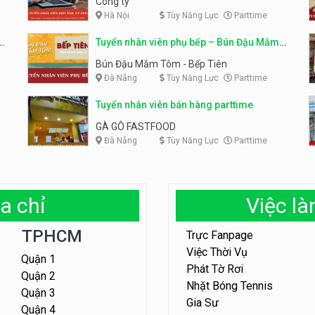
Công ty
Hà Nội
Tùy Năng Lực
Parttime
em
Tuyển nhân viên phụ bếp – Bún Đậu Mắm
Tôm – Bếp Tiên
Bún Đậu Mắm Tôm - Bếp Tiên
Đà Nẵng
Tùy Năng Lực
Parttime
Tuyển nhân viên bán hàng parttime
GÀ GÔ FASTFOOD
Đà Nẵng
Tùy Năng Lực
Parttime
a chỉ
Việc l
TPHCM
Trực Fanpage
Việc Thời Vụ
Quận 1
Phát Tờ Rơi
Quận 2
Nhặt Bóng Tennis
Quận 3
Gia Sư
Quận 4