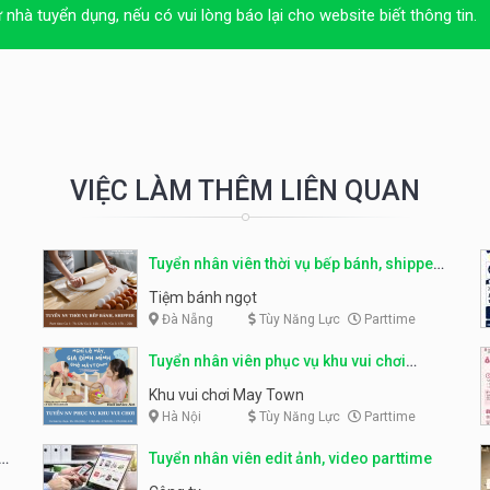
ừ nhà tuyển dụng, nếu có vui lòng báo lại cho website biết thông tin.
VIỆC LÀM THÊM LIÊN QUAN
Tuyển nhân viên thời vụ bếp bánh, shipper
parttime
Tiệm bánh ngọt
Đà Nẵng
Tùy Năng Lực
Parttime
Tuyển nhân viên phục vụ khu vui chơi
parttime linh động
Khu vui chơi May Town
Hà Nội
Tùy Năng Lực
Parttime
e
Tuyển nhân viên edit ảnh, video parttime