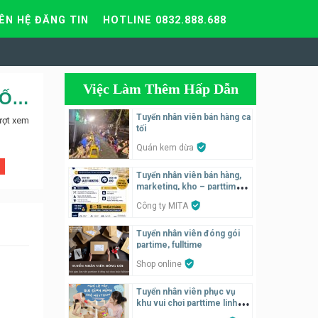
IÊN HỆ ĐĂNG TIN
HOTLINE 0832.888.688
Việc Làm Thêm Hấp Dẫn
Tuyển nhân viên hành chính văn phòng cho công ty CP Địa Ốc HN
Tuyển nhân viên bán hàng ca
ượt xem
tối
Quán kem dừa
Tuyển nhân viên bán hàng,
marketing, kho – parttime,
fulltime
Công ty MITA
Tuyển nhân viên đóng gói
partime, fulltime
Shop online
Tuyển nhân viên phục vụ
khu vui chơi parttime linh
động