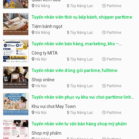
Đà Nẵng
Tùy Năng Lực
Parttime
Tuyển nhân viên thời vụ bếp bánh, shipper parttime
Tiệm bánh ngọt
Đà Nẵng
Tùy Năng Lực
Parttime
Tuyển nhân viên bán hàng, marketing, kho –
parttime, fulltime
Công ty MITA
Hà Nội
Tùy Năng Lực
Parttime
Tuyển nhân viên đóng gói partime, fulltime
Shop online
Hà Nội
Tùy Năng Lực
Parttime
Tuyển nhân viên phục vụ khu vui chơi parttime linh
động
Khu vui chơi May Town
Hà Nội
Tùy Năng Lực
Parttime
Tuyển nhân viên tư vấn bán hàng shop mỹ phẩm
Shop mỹ phẩm