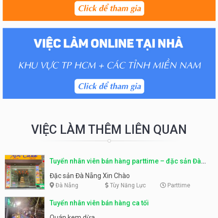
VIỆC LÀM THÊM LIÊN QUAN
Tuyển nhân viên bán hàng parttime – đặc sản Đà
Nẵng
Đặc sản Đà Nẵng Xin Chào
Đà Nẵng
Tùy Năng Lực
Parttime
Tuyển nhân viên bán hàng ca tối
Quán kem dừa