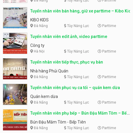
Đà Nẵng
Tùy Năng Lực
Parttime
Tuyển nhân viên bán hàng, giữ xe parttime – Kibo Kid
KIBO KIDS
Đà Nẵng
Tùy Năng Lực
Parttime
Tuyển nhân viên edit ảnh, video parttime
Công ty
Hà Nội
Tùy Năng Lực
Parttime
Tuyển nhân viên tiếp thực, phục vụ bàn
Nhà hàng Phủi Quán
Đà Nẵng
Tùy Năng Lực
Parttime
Tuyển nhân viên phục vụ ca tối – quán kem dừa
Quán kem dừa
Đà Nẵng
Tùy Năng Lực
Parttime
Tuyển nhân viên phụ bếp – Bún Đậu Mắm Tôm – Bếp
Tiên
Bún Đậu Mắm Tôm - Bếp Tiên
Đà Nẵng
Tùy Năng Lực
Parttime