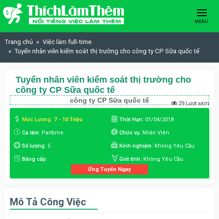
Skip to content
MENU
Trang chủ
Việc làm full-time
Tuyển nhân viên kiểm soát thị trường cho công ty CP Sữa quốc tế
Tuyển nhân viên kiểm soát thị trường cho
công ty CP Sữa quốc tế
công ty CP Sữa quốc tế
29 Lượt xem
Mức Lương:
7 - 10 Triệu
Thời Hạn:
01/04/2018
Ca làm:
Parttime
Chức vụ:
Nhân Viên
Số lượng:
5
Kinh nghiệm:
Không Yêu Cầu
Bằng cấp:
Giới tính:
Không Yêu Cầu
Ứng Tuyển Ngay
Mô Tả Công Việc