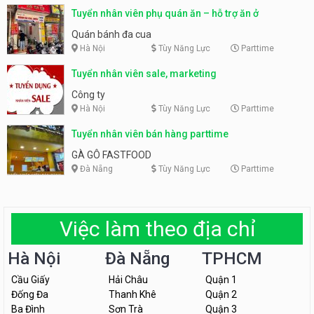
Tuyển nhân viên phụ quán ăn – hỗ trợ ăn ở
Quán bánh đa cua
Hà Nội
Tùy Năng Lực
Parttime
Tuyển nhân viên sale, marketing
Công ty
Hà Nội
Tùy Năng Lực
Parttime
Tuyển nhân viên bán hàng parttime
GÀ GÔ FASTFOOD
Đà Nẵng
Tùy Năng Lực
Parttime
Việc làm theo địa chỉ
Hà Nội
Đà Nẵng
TPHCM
Cầu Giấy
Hải Châu
Quận 1
Đống Đa
Thanh Khê
Quận 2
Ba Đình
Sơn Trà
Quận 3