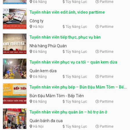
Đà Nẵng
Tùy Năng Lực
Parttime
Tuyển nhân viên edit ảnh, video parttime
Công ty
Hà Nội
Tùy Năng Lực
Parttime
Tuyển nhân viên tiếp thực, phục vụ bàn
Nhà hàng Phủi Quán
Đà Nẵng
Tùy Năng Lực
Parttime
Tuyển nhân viên phục vụ ca tối – quán kem dừa
Quán kem dừa
Đà Nẵng
Tùy Năng Lực
Parttime
Tuyển nhân viên phụ bếp – Bún Đậu Mắm Tôm – Bếp
Tiên
Bún Đậu Mắm Tôm - Bếp Tiên
Đà Nẵng
Tùy Năng Lực
Parttime
Tuyển nhân viên phụ quán ăn – hỗ trợ ăn ở
Quán bánh đa cua
Hà Nội
Tùy Năng Lực
Parttime