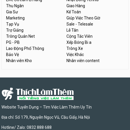
Thu Ngân
Giao Hàng
Gia Sư
Kế Toán
Marketing
Giúp Việc Theo Giờ
Tạp Vụ
Sale - Telesale
Trợ Giảng
Lễ Tân
Trông Quán Net
Cộng Tác Viên
PG - PB
Xếp Bóng Bi a
Lao Động Phổ Thông
Trông Xe
Bảo Vệ
Việc Khác
Nhân viên Kho
Nhân viên content
Website Tuyển Dụng – Tìm Việc Làm Thêm Uy Tín
Địa chỉ: Số 179, Nguyễn Ngọc Vũ, Cầu Giấy, Hà Nội
Hotline/ Zalo: 0832 888 688