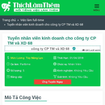
Skip to content
MENU
Trang chủ
Việc làm full-time
Tuyển nhân viên kinh doanh cho công ty CP TM và XD 68
Tuyển nhân viên kinh doanh cho công ty CP
TM và XD 68
công ty CP TM và XD 68
64 Lượt xem
Mức Lương:
Tùy Năng Lực
Thời Hạn:
01/04/2018
Ca làm:
Parttime
Chức vụ:
Nhân Viên
Số lượng:
5
Kinh nghiệm:
Không Yêu Cầu
Bằng cấp:
Giới tính:
Không Yêu Cầu
Ứng Tuyển Ngay
Mô Tả Công Việc