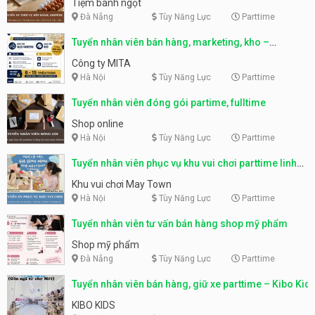
Tiệm bánh ngọt
Đà Nẵng
Tùy Năng Lực
Parttime
Tuyển nhân viên bán hàng, marketing, kho –
parttime, fulltime
Công ty MITA
Hà Nội
Tùy Năng Lực
Parttime
Tuyển nhân viên đóng gói partime, fulltime
Shop online
Hà Nội
Tùy Năng Lực
Parttime
Tuyển nhân viên phục vụ khu vui chơi parttime linh
động
Khu vui chơi May Town
Hà Nội
Tùy Năng Lực
Parttime
Tuyển nhân viên tư vấn bán hàng shop mỹ phẩm
Shop mỹ phẩm
Đà Nẵng
Tùy Năng Lực
Parttime
Tuyển nhân viên bán hàng, giữ xe parttime – Kibo Kid
KIBO KIDS