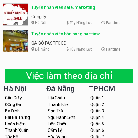
Tuyển nhân viên sale, marketing
Công ty
Hà Nội
Tùy Năng Lực
Parttime
Tuyển nhân viên bán hàng parttime
GÀ GÔ FASTFOOD
Đà Nẵng
Tùy Năng Lực
Parttime
Việc làm theo địa chỉ
Hà Nội
Đà Nẵng
TPHCM
Cầu Giấy
Hải Châu
Quận 1
Đống Đa
Thanh Khê
Quận 2
Ba Đình
Sơn Trà
Quận 3
Hai Bà Trưng
Ngũ Hành Sơn
Quận 4
Hoàn Kiếm
Liên Chiểu
Quận 5
Thanh Xuân
Cẩm Lệ
Quận 6
Tây Hồ
Hòa Vang
Quận 7