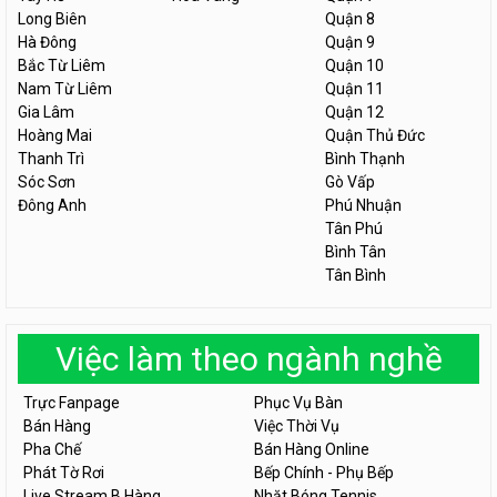
Long Biên
Quận 8
Hà Đông
Quận 9
Bắc Từ Liêm
Quận 10
Nam Từ Liêm
Quận 11
Gia Lâm
Quận 12
Hoàng Mai
Quận Thủ Đức
Thanh Trì
Bình Thạnh
Sóc Sơn
Gò Vấp
Đông Anh
Phú Nhuận
Tân Phú
Bình Tân
Tân Bình
Việc làm theo ngành nghề
Trực Fanpage
Phục Vụ Bàn
Bán Hàng
Việc Thời Vụ
Pha Chế
Bán Hàng Online
Phát Tờ Rơi
Bếp Chính - Phụ Bếp
Live Stream B.Hàng
Nhặt Bóng Tennis