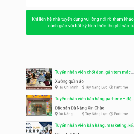
Khi liên hệ nhà tuyển dụng vui lòng nói rõ tham khảo
cảnh giác với bất kỳ hình thức thu phí nào t
Tuyển nhân viên chốt đơn, gắn tem mác
sản phẩm
Xưởng quần áo
Hồ Chí Minh
Tùy Năng Lực
Parttime
Tuyển nhân viên bán hàng parttime – đặc
sản Đà Nẵng
Đặc sản Đà Nẵng Xin Chào
Đà Nẵng
Tùy Năng Lực
Parttime
Tuyển nhân viên bán hàng, marketing, kế
toán, kho – parttime, fulltime