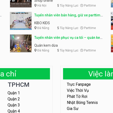
Shop online
Hà Nội
Tùy Năng Lực
Parttime
ỹ
Tuyển nhân viên bán hàng, giữ xe parttime
– Kibo Kid
KIBO KIDS
Đà Nẵng
Tùy Năng Lực
Parttime
Tuyển nhân viên phục vụ ca tối – quán kem
dừa
Quán kem dừa
Đà Nẵng
Tùy Năng Lực
Parttime
a chỉ
Việc l
TPHCM
Trực Fanpage
Việc Thời Vụ
Quận 1
Phát Tờ Rơi
Quận 2
Nhặt Bóng Tennis
Quận 3
Gia Sư
Quận 4