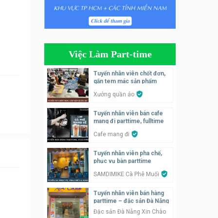
Tuyển nhân viên tiếp thực,
phục vụ bàn
Nhà hàng Phủi Quán
Việc Làm Part-time
Tuyển nhân viên phụ quán ăn
– hỗ trợ ăn ở
Tuyển nhân viên chốt đơn,
gắn tem mác sản phẩm
Quán bánh đa cua
Xưởng quần áo
Tuyển nhân viên bán hàng
Tuyển nhân viên bán cafe
parttime
mang đi parttime, fulltime
GÀ GÔ FASTFOOD
Cafe mang đi
Tuyển nhân viên bán hàng
Tuyển nhân viên pha chế,
parttime
phục vụ bàn parttime
Húp Tea
SAMDIMIKE Cà Phê Muối
Tuyển nhân viên bán hàng
Tuyển nhân viên pha chế
parttime – đặc sản Đà Nẵng
tiệm trà sữa
Đặc sản Đà Nẵng Xin Chào
TRÀ SỮA THÁI LAN