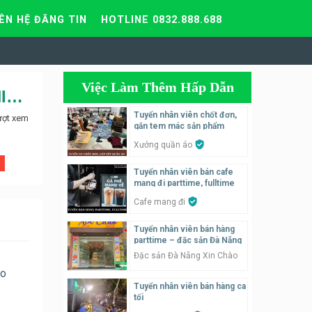
IÊN HỆ ĐĂNG TIN
HOTLINE 0832.888.688
Việc Làm Thêm Hấp Dẫn
Tuyển nhân viên kinh doanh cho trung tâm anh ngữ ILEARNING tại Nguyễn Phong Sắc
Tuyển nhân viên chốt đơn,
ượt xem
gắn tem mác sản phẩm
Xưởng quần áo
Tuyển nhân viên bán cafe
mang đi parttime, fulltime
Cafe mang đi
Tuyển nhân viên bán hàng
parttime – đặc sản Đà Nẵng
Đặc sản Đà Nẵng Xin Chào
do
Tuyển nhân viên bán hàng ca
tối