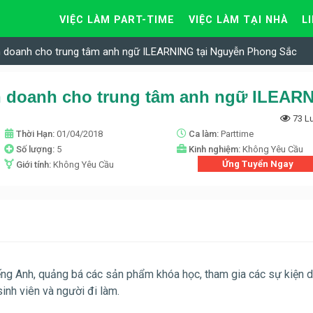
VIỆC LÀM PART-TIME
VIỆC LÀM TẠI NHÀ
L
nh doanh cho trung tâm anh ngữ ILEARNING tại Nguyễn Phong Sắc
73 L
Thời Hạn:
01/04/2018
Ca làm:
Parttime
Số lượng:
5
Kinh nghiệm:
Không Yêu Cầu
Ứng Tuyển Ngay
Giới tính:
Không Yêu Cầu
iếng Anh, quảng bá các sản phẩm khóa học, tham gia các sự kiện 
inh viên và người đi làm.