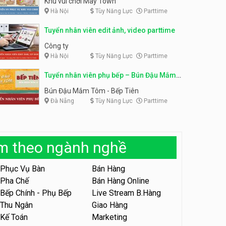
Khu vui chơi May Town
Hà Nội
Tùy Năng Lực
Parttime
Tuyển nhân viên tư vấn bán
hàng shop mỹ phẩm
Tuyển nhân viên phục vụ
Tuyển nhân viên edit ảnh, video parttime
bàn parttime
Shop mỹ phẩm
Quán ăn, Cafe
Công ty
Hà Nội
Tùy Năng Lực
Parttime
Tuyển nhân viên bán hàng,
giữ xe parttime – Kibo Kid
Tuyển nhân viên phụ bếp – Bún Đậu Mắm
KIBO KIDS
Tôm – Bếp Tiên
Bún Đậu Mắm Tôm - Bếp Tiên
Đà Nẵng
Tùy Năng Lực
Parttime
Tuyển nhân viên edit ảnh,
video parttime
Công ty
àm theo ngành nghề
Tuyển nhân viên tiếp thực,
phục vụ bàn
Phục Vụ Bàn
Bán Hàng
Nhà hàng Phủi Quán
Pha Chế
Bán Hàng Online
Bếp Chính - Phụ Bếp
Live Stream B.Hàng
Tuyển nhân viên phục vụ ca
tối – quán kem dừa
Thu Ngân
Giao Hàng
Kế Toán
Marketing
Quán kem dừa