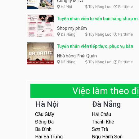
Công ty MITA
Hà Nội
Tùy Năng Lực
Parttime
Tuyển nhân viên tư vấn bán hàng shop m
phẩm
Shop mỹ phẩm
Đà Nẵng
Tùy Năng Lực
Parttime
Tuyển nhân viên tiếp thực, phục vụ bàn
Nhà hàng Phủi Quán
Đà Nẵng
Tùy Năng Lực
Parttime
Việc làm theo đị
Hà Nội
Đà Nẵng
Cầu Giấy
Hải Châu
Đống Đa
Thanh Khê
Ba Đình
Sơn Trà
Hai Bà Trưng
Ngũ Hành Sơn